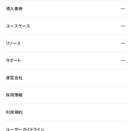
SEO
採用サイト
導入事例
運用
サービスサイト
サイト運用
事例インタビュー
業種から探す
ユースケース
セキュリティ
導入企業
宿泊・レジャー
大企業・エンタープライズ
ワークスペース
サイト制作事例
エンタメ
リソース
より自在に
制作会社
自治体
テンプレートを探す
Figma to Studio
広告代理店・コンサル
サポート
課題から探す
制作会社を探す
Lottie for Studio
スタートアップ
マーケターでのLP運用
総合窓口
サイト制作事例
アクセシビリティ
運営会社
飲食店
よくある質問
WordPressからの移行
ブログ
ヘルプセンター
小売・EC
サイト導線の変更
最新情報
採用情報
システムステータス
Studio Community
学習コンテンツ
利用規約
公式YouTube
全国ワークショップ
ユーザーガイドライン