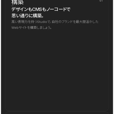
構築
01
デザインもCMSもノーコードで
思い通りに構築。
高い表現力を持つStudioで、自社のブランドを最大限活かした
Webサイトを構築しましょう。