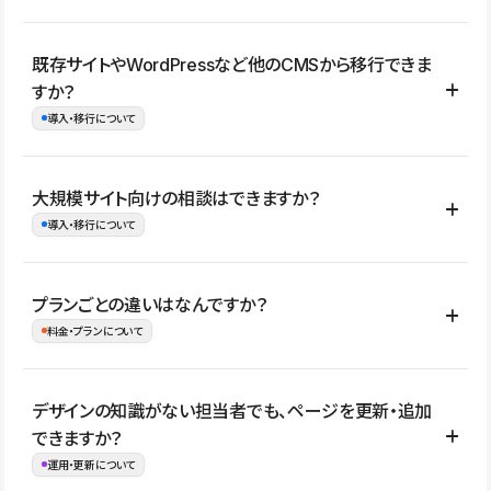
コーポレートサイト、サービスサイト、LP、採用サイト、ブロ
既存サイトやWordPressなど他のCMSから移行できま
グ・メディア、イベントサイト、店舗・商品紹介サイト、ポートフ
すか？
ォリオなど幅広く制作できます。
導入・移行について
制作事例はこちら
はい。既存サイトの構成やコンテンツ、URLを整理したうえで、
大規模サイト向けの相談はできますか？
Studio上に再構築する形で移行できます。 WordPressの場合は、
導入・移行について
XMLファイルを使って投稿記事や固定ページ、カテゴリー、タグな
どの一部データをStudio CMSへインポートできます。ただし、サ
はい。アクセス規模が大きいサイトや、複数部門での運用、権限管
プランごとの違いはなんですか？
イト全体のデザインや設定がそのまま移行されるわけではないた
理、セキュリティ確認、既存システムとの連携など、個別の要件が
料金・プランについて
め、移行後にページ構成やデザイン、CMS設計、URL・リダイレク
ある場合はご相談いただけます。サイトの規模や運用体制に応じ
ト設定などの確認が必要です。
て、適したプランや進め方をご案内します。要件が固まりきってい
公開ページ数、バージョン履歴の期間、CMS利用数の上限、権限
デザインの知識がない担当者でも、ページを更新・追加
ない段階でも、お問い合わせください。
管理の有無などがプランごとに異なります。詳しくは料金プランペ
できますか？
お問合せはこちら
ージをご覧ください。
運用・更新について
料金プランはこちら