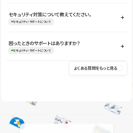
はい。CMSやコンポーネントを活用して更新範囲を設計しておく
セキュリティ対策について教えてください。
ことで、デザインを崩しにくい状態で運用できます。 さらにコン
セキュリティ・サポートについて
テンツ編集モードを使うと、編集できる範囲をテキスト・画像・ア
イコンなどに絞れるため、担当者ごとの見た目のばらつきを抑え
Studioでは、公開サイトやサービスを安全に利用できるよう、通信
困ったときのサポートはありますか？
ながらレイアウトに影響を与えずに更新作業を進めやすくなりま
の暗号化、データ保護、アクセス管理、脆弱性対策など、複数の観
セキュリティ・サポートについて
す。
点からセキュリティ対策を行っています。Studioで公開したサイト
はSSL/TLSによる通信暗号化に対応しており、悪質なスクリプトの
よくある質問をもっと見る
操作方法や機能については、ヘルプセンターでご確認いただけま
実行制限や、不正アクセス・攻撃への対策も実施しています。
す。編集、公開、CMS、フォーム、ドメイン設定など、目的に合
Studioのセキュリティ対策について
わせて記事を検索できます。有人サポート（チャット）は Mini プ
ラン以上のご契約プロジェクトでご利用いただけます。そのほか、
ユーザー同士で質問・相談できるコミュニティもご利用ください。
ヘルプセンターはこちら