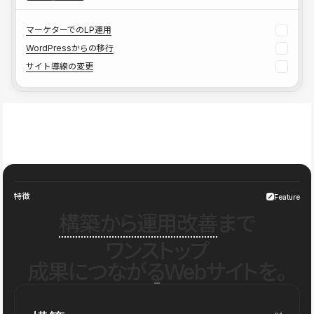
マーケターでのLP運用
WordPressからの移行
サイト導線の変更
特徴
Feature
構築から運用改善
まで
ワンストップ
成果につながるWebサイトを。