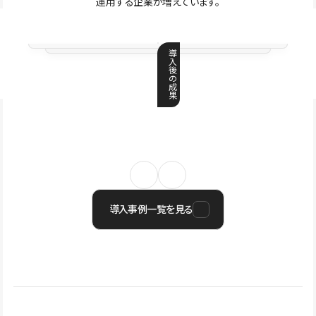
運用する企業が増えています。
導
入
後
の
成
果
導入事例一覧を見る