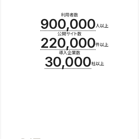
利用者数
900,000
人以上
公開サイト数
220,000
件以上
導入企業数
30,000
社以上