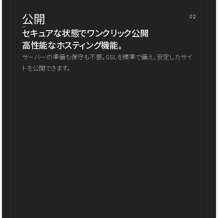
公開
02
セキュアな状態でワンクリック公開
高性能なホスティング機能。
サーバーの準備も保守も不要。SSLを標準で備え、安定したサイ
トを公開できます。