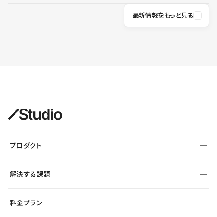
最新情報をもっと見る
プロダクト
構築
解決する課題
デザインエディタ
CMS
サイト種別から探す
料金プラン
コーポレートサイト
フォーム