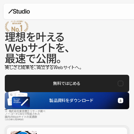
理想を叶える
Webサイトを、
最速で公開
。
美しさと成果を、両立するWebサイトへ。
無料ではじめる
製品資料をダウンロード
※ 株式会社東京商工リサーチ調べ
ノーコードCMSで作成された
国内のWebサイトの実績数
（2025年12月末時点）