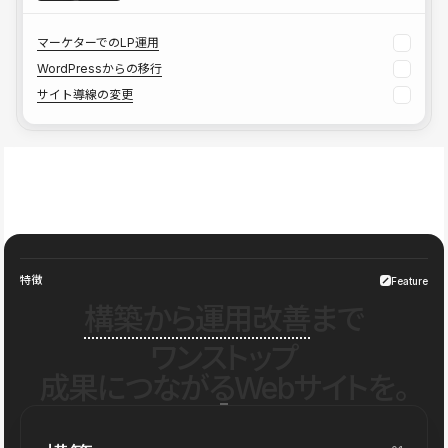
マーケターでのLP運用
WordPressからの移行
サイト導線の変更
特徴
Feature
構築から運用改善
まで
ワンストップ
成果につながるWebサイトを。