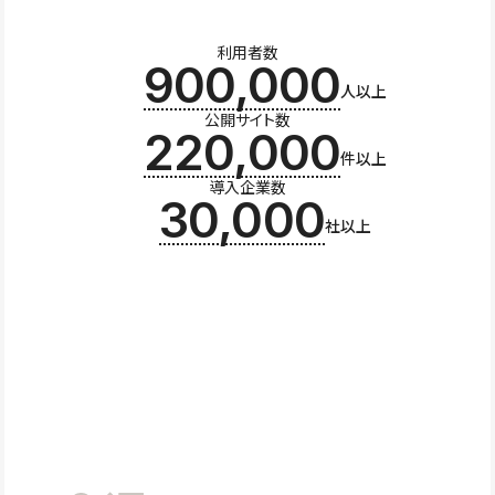
利用者数
900,000
人以上
公開サイト数
220,000
件以上
導入企業数
30,000
社以上