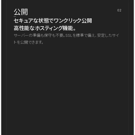
公開
02
セキュアな状態でワンクリック公開
高性能なホスティング機能。
サーバーの準備も保守も不要。SSLを標準で備え、安定したサイ
トを公開できます。