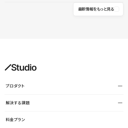
最新情報をもっと見る
プロダクト
構築
解決する課題
デザインエディタ
CMS
サイト種別から探す
料金プラン
コーポレートサイト
フォーム