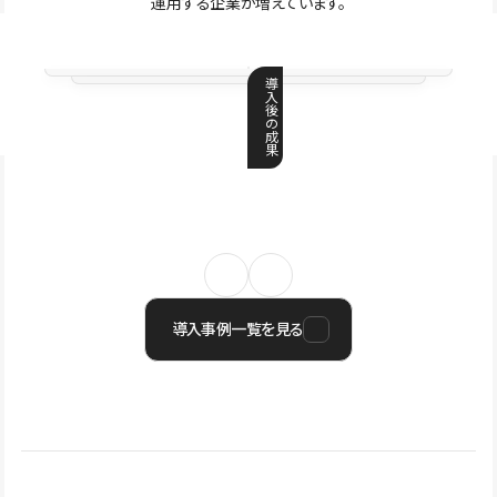
運用する企業が増えています。
導
入
後
の
成
果
導入事例一覧を見る