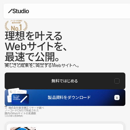
理想を叶える
Webサイトを、
最速で公開
。
美しさと成果を、両立するWebサイトへ。
無料ではじめる
製品資料をダウンロード
※ 株式会社東京商工リサーチ調べ
ノーコードCMSで作成された
国内のWebサイトの実績数
（2025年12月末時点）