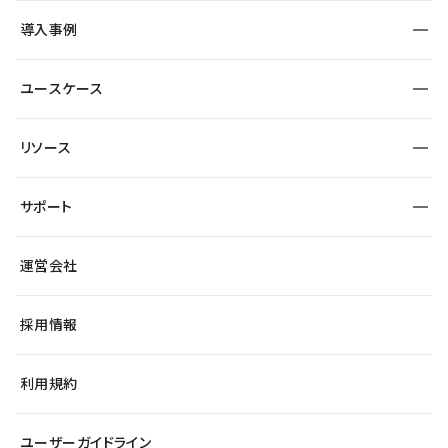
SEO
採用サイト
導入事例
運用
サービスサイト
サイト運用
事例インタビュー
業種から探す
ユースケース
セキュリティ
導入企業
宿泊・レジャー
大企業・エンタープライズ
ワークスペース
サイト制作事例
エンタメ
リソース
より自在に
制作会社
自治体
テンプレートを探す
Figma to Studio
広告代理店・コンサル
サポート
課題から探す
制作会社を探す
Lottie for Studio
スタートアップ
マーケターでのLP運用
総合窓口
サイト制作事例
アクセシビリティ
運営会社
飲食店
よくある質問
WordPressからの移行
ブログ
ヘルプセンター
小売・EC
サイト導線の変更
最新情報
採用情報
システムステータス
Studio Community
学習コンテンツ
利用規約
公式YouTube
全国ワークショップ
ユーザーガイドライン