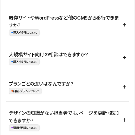
コーポレートサイト、サービスサイト、LP、採用サイト、ブロ
既存サイトやWordPressなど他のCMSから移行できま
グ・メディア、イベントサイト、店舗・商品紹介サイト、ポートフ
すか？
ォリオなど幅広く制作できます。
導入・移行について
制作事例はこちら
はい。既存サイトの構成やコンテンツ、URLを整理したうえで、
大規模サイト向けの相談はできますか？
Studio上に再構築する形で移行できます。 WordPressの場合は、
導入・移行について
XMLファイルを使って投稿記事や固定ページ、カテゴリー、タグな
どの一部データをStudio CMSへインポートできます。ただし、サ
はい。アクセス規模が大きいサイトや、複数部門での運用、権限管
プランごとの違いはなんですか？
イト全体のデザインや設定がそのまま移行されるわけではないた
理、セキュリティ確認、既存システムとの連携など、個別の要件が
料金・プランについて
め、移行後にページ構成やデザイン、CMS設計、URL・リダイレク
ある場合はご相談いただけます。サイトの規模や運用体制に応じ
ト設定などの確認が必要です。
て、適したプランや進め方をご案内します。要件が固まりきってい
公開ページ数、バージョン履歴の期間、CMS利用数の上限、権限
デザインの知識がない担当者でも、ページを更新・追加
ない段階でも、お問い合わせください。
管理の有無などがプランごとに異なります。詳しくは料金プランペ
できますか？
お問合せはこちら
ージをご覧ください。
運用・更新について
料金プランはこちら