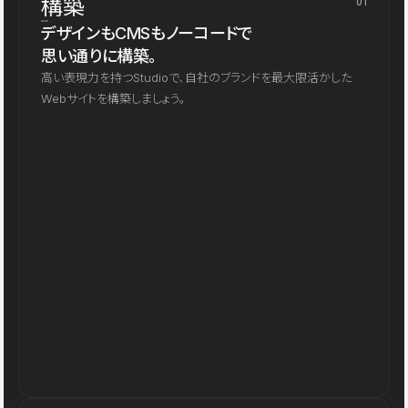
構築
01
デザインもCMSもノーコードで
思い通りに構築。
高い表現力を持つStudioで、自社のブランドを最大限活かした
Webサイトを構築しましょう。