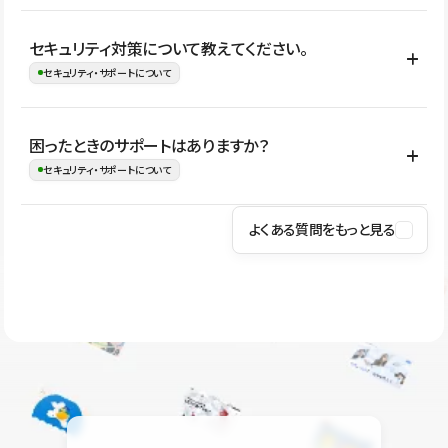
はい。CMSやコンポーネントを活用して更新範囲を設計しておく
セキュリティ対策について教えてください。
ことで、デザインを崩しにくい状態で運用できます。 さらにコン
セキュリティ・サポートについて
テンツ編集モードを使うと、編集できる範囲をテキスト・画像・ア
イコンなどに絞れるため、担当者ごとの見た目のばらつきを抑え
Studioでは、公開サイトやサービスを安全に利用できるよう、通信
困ったときのサポートはありますか？
ながらレイアウトに影響を与えずに更新作業を進めやすくなりま
の暗号化、データ保護、アクセス管理、脆弱性対策など、複数の観
セキュリティ・サポートについて
す。
点からセキュリティ対策を行っています。Studioで公開したサイト
はSSL/TLSによる通信暗号化に対応しており、悪質なスクリプトの
よくある質問をもっと見る
操作方法や機能については、ヘルプセンターでご確認いただけま
実行制限や、不正アクセス・攻撃への対策も実施しています。
す。編集、公開、CMS、フォーム、ドメイン設定など、目的に合
Studioのセキュリティ対策について
わせて記事を検索できます。有人サポート（チャット）は Mini プ
ラン以上のご契約プロジェクトでご利用いただけます。そのほか、
ユーザー同士で質問・相談できるコミュニティもご利用ください。
ヘルプセンターはこちら