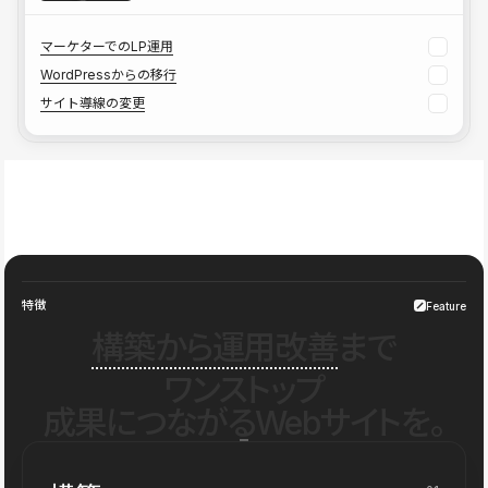
マーケターでのLP運用
WordPressからの移行
サイト導線の変更
特徴
Feature
構築から運用改善
まで
ワンストップ
成果につながるWebサイトを。