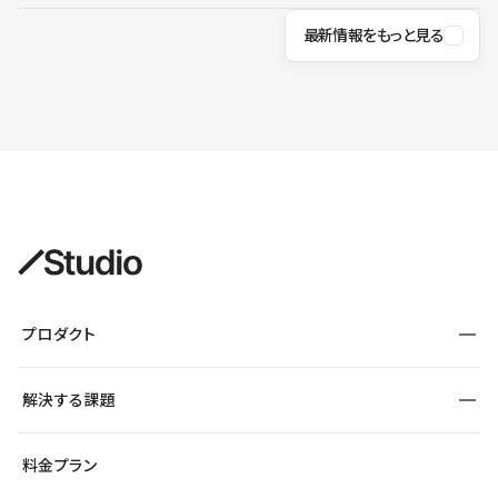
最新情報をもっと見る
プロダクト
構築
解決する課題
デザインエディタ
CMS
サイト種別から探す
料金プラン
コーポレートサイト
フォーム