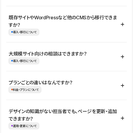
コーポレートサイト、サービスサイト、LP、採用サイト、ブロ
既存サイトやWordPressなど他のCMSから移行できま
グ・メディア、イベントサイト、店舗・商品紹介サイト、ポートフ
すか？
ォリオなど幅広く制作できます。
導入・移行について
制作事例はこちら
はい。既存サイトの構成やコンテンツ、URLを整理したうえで、
大規模サイト向けの相談はできますか？
Studio上に再構築する形で移行できます。 WordPressの場合は、
導入・移行について
XMLファイルを使って投稿記事や固定ページ、カテゴリー、タグな
どの一部データをStudio CMSへインポートできます。ただし、サ
はい。アクセス規模が大きいサイトや、複数部門での運用、権限管
プランごとの違いはなんですか？
イト全体のデザインや設定がそのまま移行されるわけではないた
理、セキュリティ確認、既存システムとの連携など、個別の要件が
料金・プランについて
め、移行後にページ構成やデザイン、CMS設計、URL・リダイレク
ある場合はご相談いただけます。サイトの規模や運用体制に応じ
ト設定などの確認が必要です。
て、適したプランや進め方をご案内します。要件が固まりきってい
公開ページ数、バージョン履歴の期間、CMS利用数の上限、権限
デザインの知識がない担当者でも、ページを更新・追加
ない段階でも、お問い合わせください。
管理の有無などがプランごとに異なります。詳しくは料金プランペ
できますか？
お問合せはこちら
ージをご覧ください。
運用・更新について
料金プランはこちら