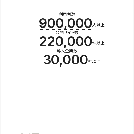
利用者数
900,000
人以上
公開サイト数
220,000
件以上
導入企業数
30,000
社以上