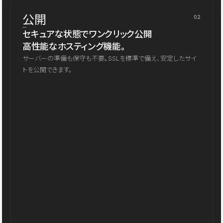
公開
02
セキュアな状態でワンクリック公開
高性能なホスティング機能。
サーバーの準備も保守も不要。SSLを標準で備え、安定したサイ
トを公開できます。