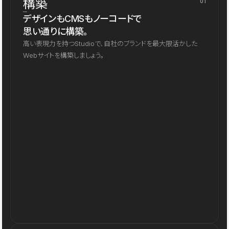
構築
01
デザインもCMSもノーコードで
思い通りに構築。
高い表現力を持つStudioで、自社のブランドを最大限活かした
Webサイトを構築しましょう。