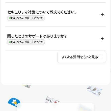
はい。CMSやコンポーネントを活用して更新範囲を設計しておく
セキュリティ対策について教えてください。
ことで、デザインを崩しにくい状態で運用できます。 さらにコン
セキュリティ・サポートについて
テンツ編集モードを使うと、編集できる範囲をテキスト・画像・ア
イコンなどに絞れるため、担当者ごとの見た目のばらつきを抑え
Studioでは、公開サイトやサービスを安全に利用できるよう、通信
困ったときのサポートはありますか？
ながらレイアウトに影響を与えずに更新作業を進めやすくなりま
の暗号化、データ保護、アクセス管理、脆弱性対策など、複数の観
セキュリティ・サポートについて
す。
点からセキュリティ対策を行っています。Studioで公開したサイト
はSSL/TLSによる通信暗号化に対応しており、悪質なスクリプトの
よくある質問をもっと見る
操作方法や機能については、ヘルプセンターでご確認いただけま
実行制限や、不正アクセス・攻撃への対策も実施しています。
す。編集、公開、CMS、フォーム、ドメイン設定など、目的に合
Studioのセキュリティ対策について
わせて記事を検索できます。有人サポート（チャット）は Mini プ
ラン以上のご契約プロジェクトでご利用いただけます。そのほか、
ユーザー同士で質問・相談できるコミュニティもご利用ください。
ヘルプセンターはこちら