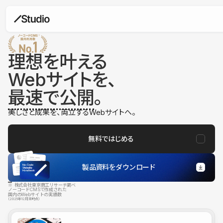
理想を叶える
Webサイトを、
最速で公開
。
美しさと成果を、両立するWebサイトへ。
無料ではじめる
製品資料をダウンロード
※ 株式会社東京商工リサーチ調べ
ノーコードCMSで作成された
国内のWebサイトの実績数
（2025年12月末時点）