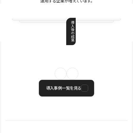
運用する企業が増えています。
導
入
後
の
成
果
導入事例一覧を見る