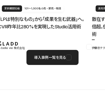
更新期間短縮
101〜1,000名
小売・卸売・物流
運用
「LPは特別なもの」から「成果を生む武器」へ。
散在す
CVR昨年比280%を実現したStudio活用術
倍超。
術
a belle vie 株式会社
伊藤忠テク
導入事例一覧を見る