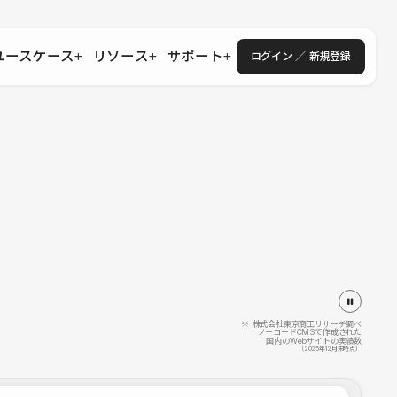
ユースケース
リソース
サポート
ログイン ／ 新規登録
・エンタープライズ
ス
相談窓口
学習コンテンツ
目的に沿ったサポートコンテンツを探す
 Store
Studio Academy
社
よくある質問
ートから始める
公式YouTubeの動画で学ぶ
採用
導入にあたってよくある質問を探す
理店・コンサル
o Showcase
全国ワークショップ
ヘルプセンター
を見る
基本操作を学ぶイベントを探す
トアップ
操作や機能に関するマニュアルを探す
 Community
セミナー
システムステータス
同士で繋がり知見を深める
技術向上に役立つイベントを探す
不具合・障害情報を確認する
 Experts
C
作会社を探す
※ 株式会社東京商工リサーチ調べ
ノーコードCMSで作成された
国内のWebサイトの実績数
 Blog
（2025年12月末時点）
見る
s New