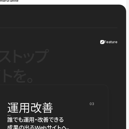
Feature
ストップ
トを。
運用改善
03
誰でも運用・改善できる
成果の出るWebサイトへ。