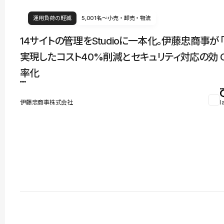
運用負荷の軽減
5,001名〜
小売・卸売・物流
14サイトの管理をStudioに一本化。伊藤忠商事が
実現したコスト40%削減とセキュリティ対応の効
率化
伊藤忠商事株式会社
l