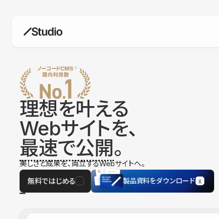
構築
デザインエディタ
コードを書かずにデザイン自体を自
在に
理想を叶える
CMS
Webサイトを、
柔軟なコンテンツ管理システム
最速で公開
。
フォーム
フォーム設置もノーコードで完結
美しさと成果を、両立するWebサイトへ。
SEO
検索エンジン向けの設定項目も充実
無料ではじめる
製品資料をダウンロード