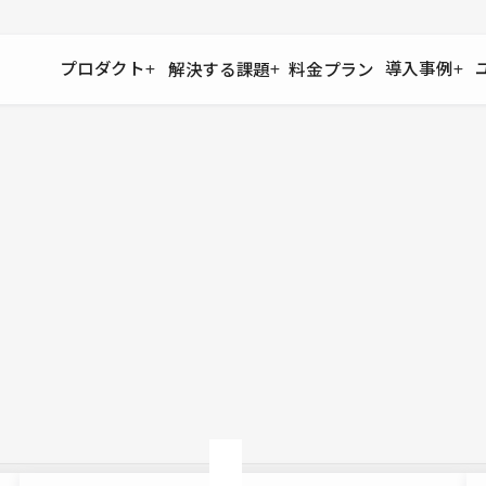
プロダクト
導入事例
解決する課題
料金プラン
運用
より自在に
事例インタビュー
大企業
リソー
お客様からの声をご紹介
サイト運用
Figma to Studio
Studio
制作会
導入企業
安心のバックアップや権限管理
デザインを一瞬でWebサイトに
テンプレ
様々な規模・業種の企業が
広告代
セキュリティ
Lottie for Studio
Studi
Studio Showcase
サイトの安全を守る仕組み
より豊かなアニメーション表現
制作事例
スター
Studioサイトギャラリー
ワークスペース
アクセシビリティ
Studio
複数プロジェクトを一括管理
Webサイトをすべての人に
飲食店
ユーザー
Studio
小売・E
Web制
Studio
ブログを
What'