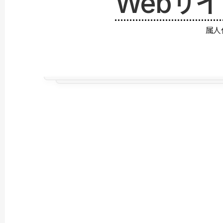
Webサ
属人