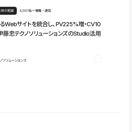
負荷の軽減
5,001名〜
情報・通信
るWebサイトを統合し、PV225%増・CV10
伊藤忠テクノソリューションズのStudio活用
ノソリューションズ