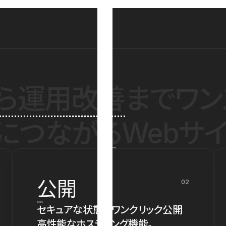
ら運用改善
までワン
につながるWebサイ
公開
02
セキュアな状態でワンクリック公開
高性能なホスティング機能。