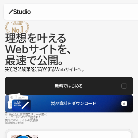
理想を叶える
Webサイトを、
最速で公開
。
美しさと成果を、両立するWebサイトへ。
無料ではじめる
製品資料をダウンロード
※ 株式会社東京商工リサーチ調べ
ノーコードCMSで作成された
国内のWebサイトの実績数
（2025年12月末時点）