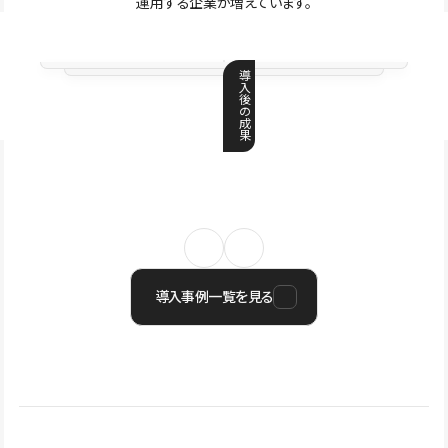
運用する企業が増えています。
導
入
後
の
成
果
導入事例一覧を見る