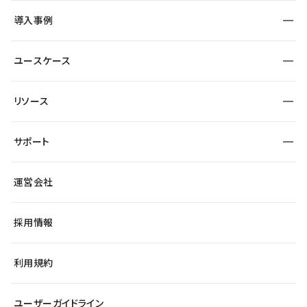
SEO
採用サイト
導入事例
運用
サービスサイト
サイト運用
事例インタビュー
業種から探す
ユースケース
セキュリティ
導入企業
宿泊・レジャー
大企業・エンタープライズ
ワークスペース
サイト制作事例
エンタメ
リソース
より自在に
制作会社
自治体
テンプレートを探す
Figma to Studio
広告代理店・コンサル
サポート
課題から探す
制作会社を探す
Lottie for Studio
スタートアップ
マーケターでのLP運用
総合窓口
サイト制作事例
アクセシビリティ
運営会社
飲食店
よくある質問
WordPressからの移行
ブログ
ヘルプセンター
小売・EC
サイト導線の変更
最新情報
採用情報
システムステータス
Studio Community
学習コンテンツ
利用規約
公式YouTube
全国ワークショップ
ユーザーガイドライン