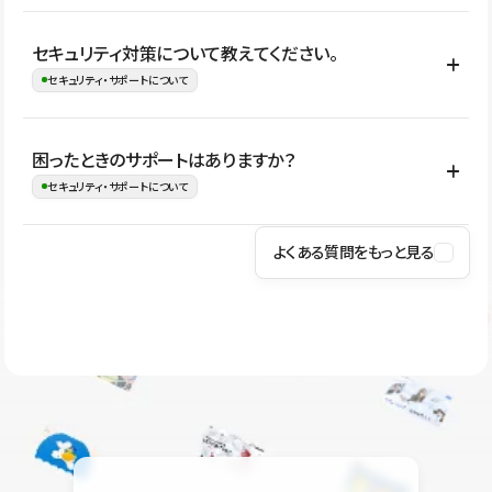
はい。CMSやコンポーネントを活用して更新範囲を設計しておく
セキュリティ対策について教えてください。
ことで、デザインを崩しにくい状態で運用できます。 さらにコン
セキュリティ・サポートについて
テンツ編集モードを使うと、編集できる範囲をテキスト・画像・ア
イコンなどに絞れるため、担当者ごとの見た目のばらつきを抑え
Studioでは、公開サイトやサービスを安全に利用できるよう、通信
困ったときのサポートはありますか？
ながらレイアウトに影響を与えずに更新作業を進めやすくなりま
の暗号化、データ保護、アクセス管理、脆弱性対策など、複数の観
セキュリティ・サポートについて
す。
点からセキュリティ対策を行っています。Studioで公開したサイト
はSSL/TLSによる通信暗号化に対応しており、悪質なスクリプトの
よくある質問をもっと見る
操作方法や機能については、ヘルプセンターでご確認いただけま
実行制限や、不正アクセス・攻撃への対策も実施しています。
す。編集、公開、CMS、フォーム、ドメイン設定など、目的に合
Studioのセキュリティ対策について
わせて記事を検索できます。有人サポート（チャット）は Mini プ
ラン以上のご契約プロジェクトでご利用いただけます。そのほか、
ユーザー同士で質問・相談できるコミュニティもご利用ください。
ヘルプセンターはこちら