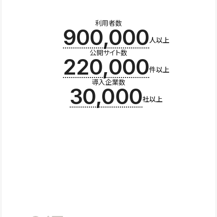
利用者数
900,000
人以上
公開サイト数
220,000
件以上
導入企業数
30,000
社以上