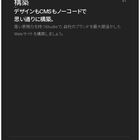
構築
01
デザインもCMSもノーコードで
思い通りに構築。
高い表現力を持つStudioで、自社のブランドを最大限活かした
Webサイトを構築しましょう。