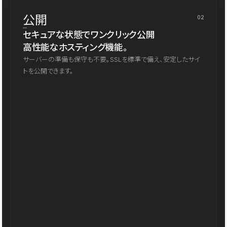
公開
02
セキュアな状態でワンクリック公開
高性能なホスティング機能。
サーバーの準備も保守も不要。SSLを標準で備え、安定したサイ
トを公開できます。