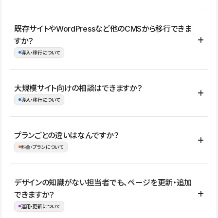
コーポレートサイト、サービスサイト、LP、採用サイト、ブロ
既存サイトやWordPressなど他のCMSから移行できま
グ・メディア、イベントサイト、店舗・商品紹介サイト、ポートフ
すか？
ォリオなど幅広く制作できます。
導入・移行について
制作事例はこちら
はい。既存サイトの構成やコンテンツ、URLを整理したうえで、
大規模サイト向けの相談はできますか？
Studio上に再構築する形で移行できます。 WordPressの場合は、
導入・移行について
XMLファイルを使って投稿記事や固定ページ、カテゴリー、タグな
どの一部データをStudio CMSへインポートできます。ただし、サ
はい。アクセス規模が大きいサイトや、複数部門での運用、権限管
プランごとの違いはなんですか？
イト全体のデザインや設定がそのまま移行されるわけではないた
理、セキュリティ確認、既存システムとの連携など、個別の要件が
料金・プランについて
め、移行後にページ構成やデザイン、CMS設計、URL・リダイレク
ある場合はご相談いただけます。サイトの規模や運用体制に応じ
ト設定などの確認が必要です。
て、適したプランや進め方をご案内します。要件が固まりきってい
公開ページ数、バージョン履歴の期間、CMS利用数の上限、権限
デザインの知識がない担当者でも、ページを更新・追加
ない段階でも、お問い合わせください。
管理の有無などがプランごとに異なります。詳しくは料金プランペ
できますか？
お問合せはこちら
ージをご覧ください。
運用・更新について
料金プランはこちら