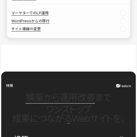
マーケターでのLP運用
WordPressからの移行
サイト導線の変更
特徴
Feature
構築から運用改善
まで
ワンストップ
成果につながるWebサイトを。