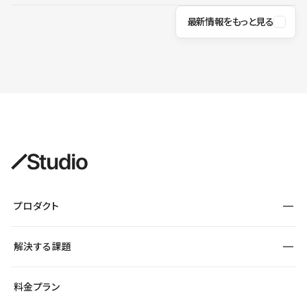
最新情報をもっと見る
プロダクト
構築
解決する課題
デザインエディタ
CMS
サイト種別から探す
料金プラン
コーポレートサイト
フォーム