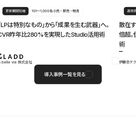
更新期間短縮
101〜1,000名
小売・卸売・物流
運用
「LPは特別なもの」から「成果を生む武器」へ。
散在す
CVR昨年比280%を実現したStudio活用術
倍超。
術
a belle vie 株式会社
伊藤忠テク
導入事例一覧を見る