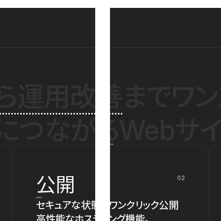
ら運用改善
までワン
につながるWebサイ
公開
02
セキュアな状態でワンクリック公開
高性能なホスティング機能。