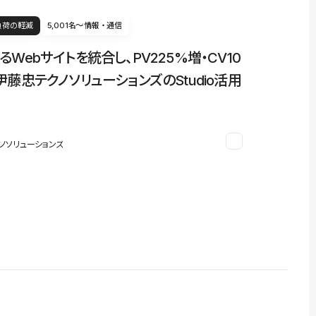
負荷の軽減
5,001名〜
情報・通信
るWebサイトを統合し、PV225%増・CV10
伊藤忠テクノソリューションズのStudio活用
ノソリューションズ