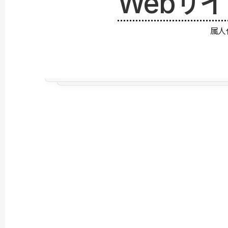
Webサ
属人