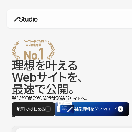
構築
デザインエディタ
コードを書かずにデザイン自体を自
在に
理想を叶える
CMS
Webサイトを、
柔軟なコンテンツ管理システム
最速で公開
。
フォーム
フォーム設置もノーコードで完結
美しさと成果を、両立するWebサイトへ。
SEO
検索エンジン向けの設定項目も充実
無料ではじめる
製品資料をダウンロード