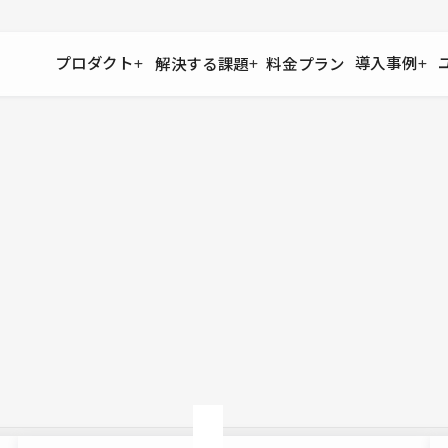
プロダクト
導入事例
解決する課題
料金プラン
運用
より自在に
事例インタビュー
大企業
リソー
お客様からの声をご紹介
サイト運用
Figma to Studio
Studio
制作会
導入企業
安心のバックアップや権限管理
デザインを一瞬でWebサイトに
テンプレ
様々な規模・業種の企業が
広告代
セキュリティ
Lottie for Studio
Studi
Studio Showcase
サイトの安全を守る仕組み
より豊かなアニメーション表現
制作事例
スター
Studioサイトギャラリー
ワークスペース
アクセシビリティ
Studio
複数プロジェクトを一括管理
Webサイトをすべての人に
飲食店
ユーザー
Studio
小売・E
Web制
Studio
ブログを
What'