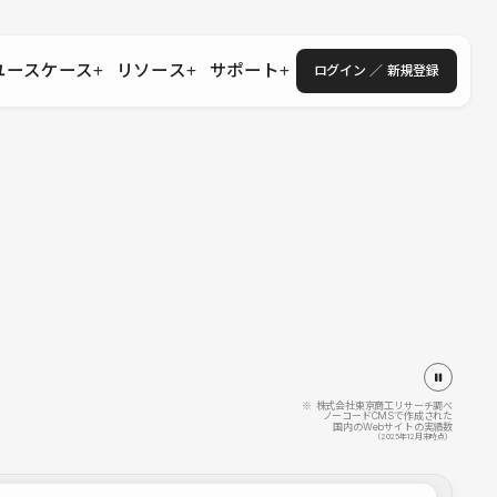
ユースケース
リソース
サポート
ログイン ／ 新規登録
・エンタープライズ
ス
相談窓口
学習コンテンツ
目的に沿ったサポートコンテンツを探す
 Store
Studio Academy
社
よくある質問
ートから始める
公式YouTubeの動画で学ぶ
採用
導入にあたってよくある質問を探す
理店・コンサル
o Showcase
全国ワークショップ
ヘルプセンター
を見る
基本操作を学ぶイベントを探す
トアップ
操作や機能に関するマニュアルを探す
 Community
セミナー
システムステータス
同士で繋がり知見を深める
技術向上に役立つイベントを探す
不具合・障害情報を確認する
 Experts
C
作会社を探す
※ 株式会社東京商工リサーチ調べ
ノーコードCMSで作成された
国内のWebサイトの実績数
 Blog
（2025年12月末時点）
見る
s New