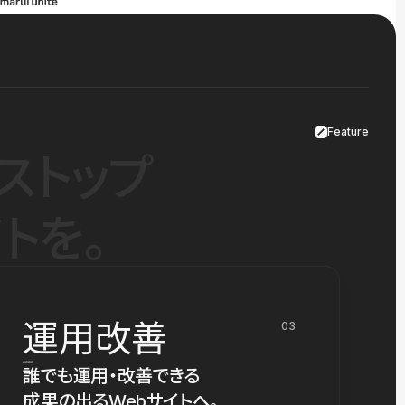
Feature
ストップ
トを。
運用改善
03
誰でも運用・改善できる
成果の出るWebサイトへ。