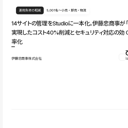
運用負荷の軽減
5,001名〜
小売・卸売・物流
14サイトの管理をStudioに一本化。伊藤忠商事が
実現したコスト40%削減とセキュリティ対応の効
率化
伊藤忠商事株式会社
l