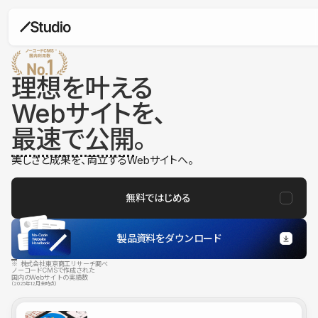
理想を叶える
Webサイトを、
最速で公開
。
美しさと成果を、両立するWebサイトへ。
無料ではじめる
製品資料をダウンロード
※ 株式会社東京商工リサーチ調べ
ノーコードCMSで作成された
国内のWebサイトの実績数
（2025年12月末時点）