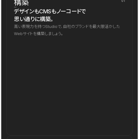
構築
01
デザインもCMSもノーコードで
思い通りに構築。
高い表現力を持つStudioで、自社のブランドを最大限活かした
Webサイトを構築しましょう。