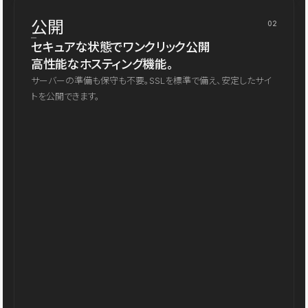
公開
02
セキュアな状態でワンクリック公開
高性能なホスティング機能。
サーバーの準備も保守も不要。SSLを標準で備え、安定したサイ
トを公開できます。