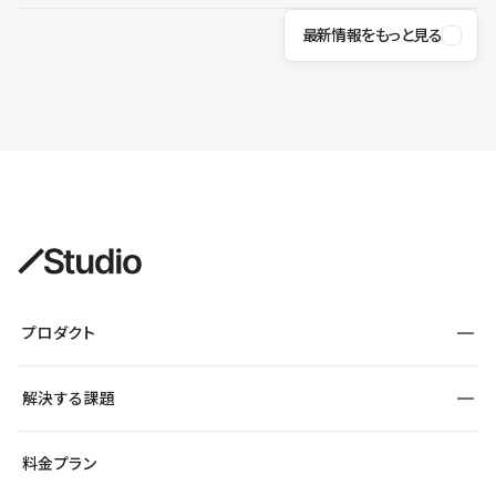
最新情報をもっと見る
プロダクト
構築
解決する課題
デザインエディタ
CMS
サイト種別から探す
料金プラン
コーポレートサイト
フォーム