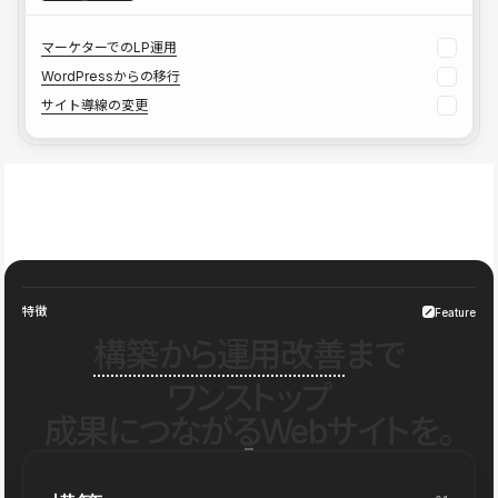
マーケターでのLP運用
WordPressからの移行
サイト導線の変更
特徴
Feature
構築から運用改善
まで
ワンストップ
成果につながるWebサイトを。