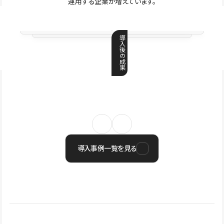
運用する企業が増えています。
導
入
後
の
成
果
導入事例一覧を見る