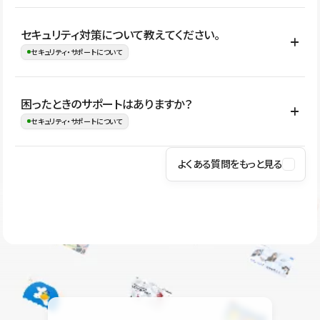
はい。CMSやコンポーネントを活用して更新範囲を設計しておく
セキュリティ対策について教えてください。
ことで、デザインを崩しにくい状態で運用できます。 さらにコン
セキュリティ・サポートについて
テンツ編集モードを使うと、編集できる範囲をテキスト・画像・ア
イコンなどに絞れるため、担当者ごとの見た目のばらつきを抑え
Studioでは、公開サイトやサービスを安全に利用できるよう、通信
困ったときのサポートはありますか？
ながらレイアウトに影響を与えずに更新作業を進めやすくなりま
の暗号化、データ保護、アクセス管理、脆弱性対策など、複数の観
セキュリティ・サポートについて
す。
点からセキュリティ対策を行っています。Studioで公開したサイト
はSSL/TLSによる通信暗号化に対応しており、悪質なスクリプトの
よくある質問をもっと見る
操作方法や機能については、ヘルプセンターでご確認いただけま
実行制限や、不正アクセス・攻撃への対策も実施しています。
す。編集、公開、CMS、フォーム、ドメイン設定など、目的に合
Studioのセキュリティ対策について
わせて記事を検索できます。有人サポート（チャット）は Mini プ
ラン以上のご契約プロジェクトでご利用いただけます。そのほか、
ユーザー同士で質問・相談できるコミュニティもご利用ください。
ヘルプセンターはこちら