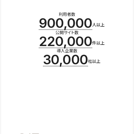
利用者数
900,000
人以上
公開サイト数
220,000
件以上
導入企業数
30,000
社以上