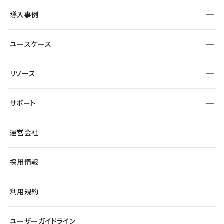
SEO
採用サイト
導入事例
運用
サービスサイト
サイト運用
事例インタビュー
業種から探す
ユースケース
セキュリティ
導入企業
宿泊・レジャー
大企業・エンタープライズ
ワークスペース
サイト制作事例
エンタメ
リソース
より自在に
制作会社
自治体
テンプレートを探す
Figma to Studio
広告代理店・コンサル
サポート
課題から探す
制作会社を探す
Lottie for Studio
スタートアップ
マーケターでのLP運用
総合窓口
サイト制作事例
アクセシビリティ
運営会社
飲食店
よくある質問
WordPressからの移行
ブログ
ヘルプセンター
小売・EC
サイト導線の変更
最新情報
採用情報
システムステータス
Studio Community
学習コンテンツ
利用規約
公式YouTube
全国ワークショップ
ユーザーガイドライン