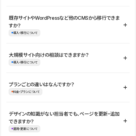
コーポレートサイト、サービスサイト、LP、採用サイト、ブロ
既存サイトやWordPressなど他のCMSから移行できま
グ・メディア、イベントサイト、店舗・商品紹介サイト、ポートフ
すか？
ォリオなど幅広く制作できます。
導入・移行について
制作事例はこちら
はい。既存サイトの構成やコンテンツ、URLを整理したうえで、
大規模サイト向けの相談はできますか？
Studio上に再構築する形で移行できます。 WordPressの場合は、
導入・移行について
XMLファイルを使って投稿記事や固定ページ、カテゴリー、タグな
どの一部データをStudio CMSへインポートできます。ただし、サ
はい。アクセス規模が大きいサイトや、複数部門での運用、権限管
プランごとの違いはなんですか？
イト全体のデザインや設定がそのまま移行されるわけではないた
理、セキュリティ確認、既存システムとの連携など、個別の要件が
料金・プランについて
め、移行後にページ構成やデザイン、CMS設計、URL・リダイレク
ある場合はご相談いただけます。サイトの規模や運用体制に応じ
ト設定などの確認が必要です。
て、適したプランや進め方をご案内します。要件が固まりきってい
公開ページ数、バージョン履歴の期間、CMS利用数の上限、権限
デザインの知識がない担当者でも、ページを更新・追加
ない段階でも、お問い合わせください。
管理の有無などがプランごとに異なります。詳しくは料金プランペ
できますか？
お問合せはこちら
ージをご覧ください。
運用・更新について
料金プランはこちら