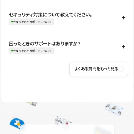
はい。CMSやコンポーネントを活用して更新範囲を設計しておく
セキュリティ対策について教えてください。
ことで、デザインを崩しにくい状態で運用できます。 さらにコン
セキュリティ・サポートについて
テンツ編集モードを使うと、編集できる範囲をテキスト・画像・ア
イコンなどに絞れるため、担当者ごとの見た目のばらつきを抑え
Studioでは、公開サイトやサービスを安全に利用できるよう、通信
困ったときのサポートはありますか？
ながらレイアウトに影響を与えずに更新作業を進めやすくなりま
の暗号化、データ保護、アクセス管理、脆弱性対策など、複数の観
セキュリティ・サポートについて
す。
点からセキュリティ対策を行っています。Studioで公開したサイト
はSSL/TLSによる通信暗号化に対応しており、悪質なスクリプトの
よくある質問をもっと見る
操作方法や機能については、ヘルプセンターでご確認いただけま
実行制限や、不正アクセス・攻撃への対策も実施しています。
す。編集、公開、CMS、フォーム、ドメイン設定など、目的に合
Studioのセキュリティ対策について
わせて記事を検索できます。有人サポート（チャット）は Mini プ
ラン以上のご契約プロジェクトでご利用いただけます。そのほか、
ユーザー同士で質問・相談できるコミュニティもご利用ください。
ヘルプセンターはこちら