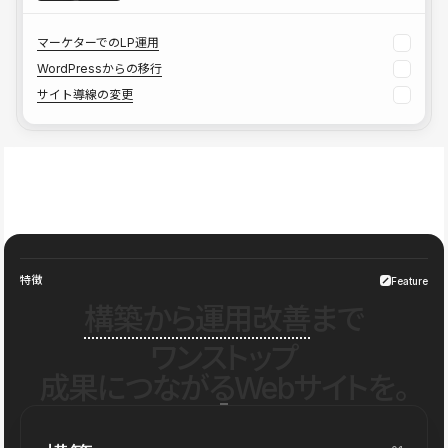
マーケターでのLP運用
WordPressからの移行
サイト導線の変更
特徴
Feature
構築から運用改善
まで
ワンストップ
成果につながるWebサイトを。