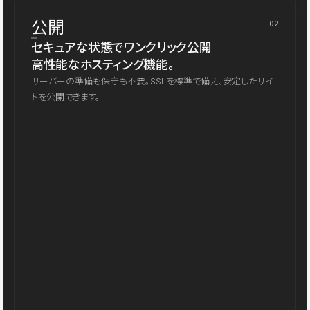
公開
02
セキュアな状態でワンクリック公開
高性能なホスティング機能。
サーバーの準備も保守も不要。SSLを標準で備え、安定したサイ
トを公開できます。