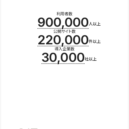
利用者数
900,000
人以上
公開サイト数
220,000
件以上
導入企業数
30,000
社以上