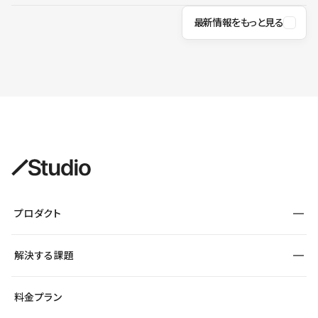
最新情報をもっと見る
プロダクト
構築
解決する課題
デザインエディタ
CMS
サイト種別から探す
料金プラン
コーポレートサイト
フォーム