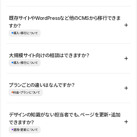
コーポレートサイト、サービスサイト、LP、採用サイト、ブロ
既存サイトやWordPressなど他のCMSから移行できま
グ・メディア、イベントサイト、店舗・商品紹介サイト、ポートフ
すか？
ォリオなど幅広く制作できます。
導入・移行について
制作事例はこちら
はい。既存サイトの構成やコンテンツ、URLを整理したうえで、
大規模サイト向けの相談はできますか？
Studio上に再構築する形で移行できます。 WordPressの場合は、
導入・移行について
XMLファイルを使って投稿記事や固定ページ、カテゴリー、タグな
どの一部データをStudio CMSへインポートできます。ただし、サ
はい。アクセス規模が大きいサイトや、複数部門での運用、権限管
プランごとの違いはなんですか？
イト全体のデザインや設定がそのまま移行されるわけではないた
理、セキュリティ確認、既存システムとの連携など、個別の要件が
料金・プランについて
め、移行後にページ構成やデザイン、CMS設計、URL・リダイレク
ある場合はご相談いただけます。サイトの規模や運用体制に応じ
ト設定などの確認が必要です。
て、適したプランや進め方をご案内します。要件が固まりきってい
公開ページ数、バージョン履歴の期間、CMS利用数の上限、権限
デザインの知識がない担当者でも、ページを更新・追加
ない段階でも、お問い合わせください。
管理の有無などがプランごとに異なります。詳しくは料金プランペ
できますか？
お問合せはこちら
ージをご覧ください。
運用・更新について
料金プランはこちら