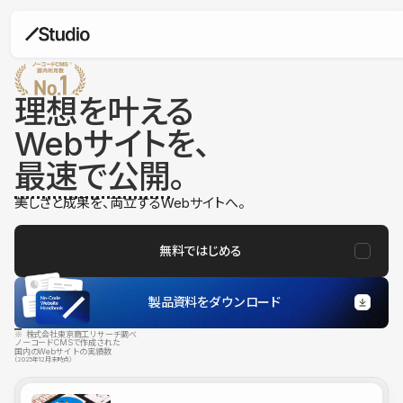
理想を叶える
Webサイトを、
最速で公開
。
美しさと成果を、両立するWebサイトへ。
無料ではじめる
製品資料をダウンロード
※ 株式会社東京商工リサーチ調べ
ノーコードCMSで作成された
国内のWebサイトの実績数
（2025年12月末時点）