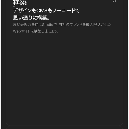
構築
01
デザインもCMSもノーコードで
思い通りに構築。
高い表現力を持つStudioで、自社のブランドを最大限活かした
Webサイトを構築しましょう。