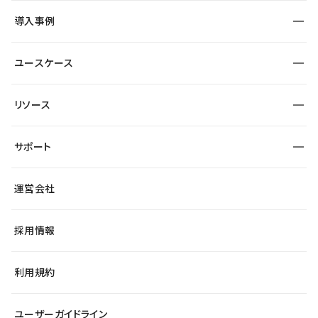
SEO
採用サイト
導入事例
運用
サービスサイト
サイト運用
事例インタビュー
業種から探す
ユースケース
セキュリティ
導入企業
宿泊・レジャー
大企業・エンタープライズ
ワークスペース
サイト制作事例
エンタメ
リソース
より自在に
制作会社
自治体
テンプレートを探す
Figma to Studio
広告代理店・コンサル
サポート
課題から探す
制作会社を探す
Lottie for Studio
スタートアップ
マーケターでのLP運用
総合窓口
サイト制作事例
アクセシビリティ
運営会社
飲食店
よくある質問
WordPressからの移行
ブログ
ヘルプセンター
小売・EC
サイト導線の変更
最新情報
採用情報
システムステータス
Studio Community
学習コンテンツ
利用規約
公式YouTube
全国ワークショップ
ユーザーガイドライン