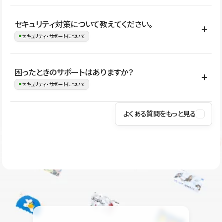
はい。CMSやコンポーネントを活用して更新範囲を設計しておく
セキュリティ対策について教えてください。
ことで、デザインを崩しにくい状態で運用できます。 さらにコン
セキュリティ・サポートについて
テンツ編集モードを使うと、編集できる範囲をテキスト・画像・ア
イコンなどに絞れるため、担当者ごとの見た目のばらつきを抑え
Studioでは、公開サイトやサービスを安全に利用できるよう、通信
困ったときのサポートはありますか？
ながらレイアウトに影響を与えずに更新作業を進めやすくなりま
の暗号化、データ保護、アクセス管理、脆弱性対策など、複数の観
セキュリティ・サポートについて
す。
点からセキュリティ対策を行っています。Studioで公開したサイト
はSSL/TLSによる通信暗号化に対応しており、悪質なスクリプトの
よくある質問をもっと見る
操作方法や機能については、ヘルプセンターでご確認いただけま
実行制限や、不正アクセス・攻撃への対策も実施しています。
す。編集、公開、CMS、フォーム、ドメイン設定など、目的に合
Studioのセキュリティ対策について
わせて記事を検索できます。有人サポート（チャット）は Mini プ
ラン以上のご契約プロジェクトでご利用いただけます。そのほか、
ユーザー同士で質問・相談できるコミュニティもご利用ください。
ヘルプセンターはこちら