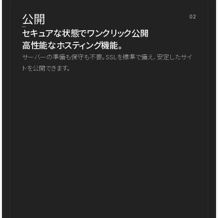
公開
02
セキュアな状態でワンクリック公開
高性能なホスティング機能。
サーバーの準備も保守も不要。SSLを標準で備え、安定したサイ
トを公開できます。