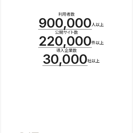
利用者数
900,000
人以上
公開サイト数
220,000
件以上
導入企業数
30,000
社以上