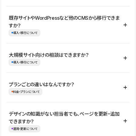
コーポレートサイト、サービスサイト、LP、採用サイト、ブロ
既存サイトやWordPressなど他のCMSから移行できま
グ・メディア、イベントサイト、店舗・商品紹介サイト、ポートフ
すか？
ォリオなど幅広く制作できます。
導入・移行について
制作事例はこちら
はい。既存サイトの構成やコンテンツ、URLを整理したうえで、
大規模サイト向けの相談はできますか？
Studio上に再構築する形で移行できます。 WordPressの場合は、
導入・移行について
XMLファイルを使って投稿記事や固定ページ、カテゴリー、タグな
どの一部データをStudio CMSへインポートできます。ただし、サ
はい。アクセス規模が大きいサイトや、複数部門での運用、権限管
プランごとの違いはなんですか？
イト全体のデザインや設定がそのまま移行されるわけではないた
理、セキュリティ確認、既存システムとの連携など、個別の要件が
料金・プランについて
め、移行後にページ構成やデザイン、CMS設計、URL・リダイレク
ある場合はご相談いただけます。サイトの規模や運用体制に応じ
ト設定などの確認が必要です。
て、適したプランや進め方をご案内します。要件が固まりきってい
公開ページ数、バージョン履歴の期間、CMS利用数の上限、権限
デザインの知識がない担当者でも、ページを更新・追加
ない段階でも、お問い合わせください。
管理の有無などがプランごとに異なります。詳しくは料金プランペ
できますか？
お問合せはこちら
ージをご覧ください。
運用・更新について
料金プランはこちら