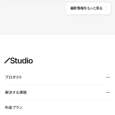
最新情報をもっと見る
プロダクト
構築
解決する課題
デザインエディタ
CMS
サイト種別から探す
料金プラン
コーポレートサイト
フォーム