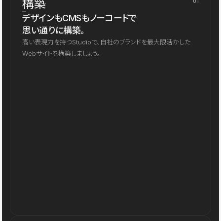
構築
01
デザインもCMSもノーコードで
思い通りに構築。
高い表現力を持つStudioで、自社のブランドを最大限活かした
Webサイトを構築しましょう。