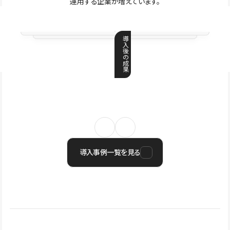
運用する企業が増えています。
導
入
後
の
成
果
導入事例一覧を見る