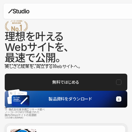
理想を叶える
Webサイトを、
最速で公開
。
美しさと成果を、両立するWebサイトへ。
無料ではじめる
製品資料をダウンロード
※ 株式会社東京商工リサーチ調べ
ノーコードCMSで作成された
国内のWebサイトの実績数
（2025年12月末時点）