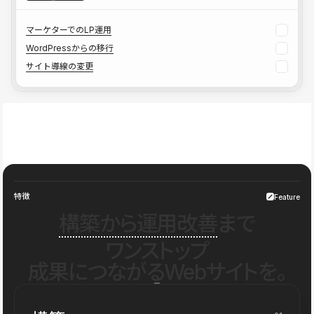
マーケターでのLP運用
WordPressからの移行
サイト導線の変更
特徴
Feature
構築から運用改善
まで
ワンストップ
成果につながるWebサイトを。