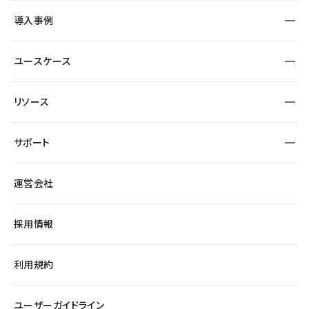
SEO
採用サイト
導入事例
運用
サービスサイト
サイト運用
事例インタビュー
業種から探す
ユースケース
セキュリティ
導入企業
宿泊・レジャー
大企業・エンタープライズ
ワークスペース
サイト制作事例
エンタメ
リソース
より自在に
制作会社
自治体
テンプレートを探す
Figma to Studio
広告代理店・コンサル
サポート
課題から探す
制作会社を探す
Lottie for Studio
スタートアップ
マーケターでのLP運用
総合窓口
サイト制作事例
アクセシビリティ
運営会社
飲食店
よくある質問
WordPressからの移行
ブログ
ヘルプセンター
小売・EC
サイト導線の変更
最新情報
採用情報
システムステータス
Studio Community
学習コンテンツ
利用規約
公式YouTube
全国ワークショップ
ユーザーガイドライン