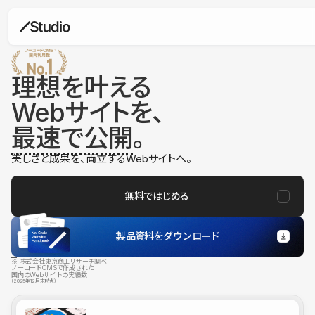
理想を叶える
Webサイトを、
最速で公開
。
美しさと成果を、両立するWebサイトへ。
無料ではじめる
製品資料をダウンロード
※ 株式会社東京商工リサーチ調べ
ノーコードCMSで作成された
国内のWebサイトの実績数
（2025年12月末時点）