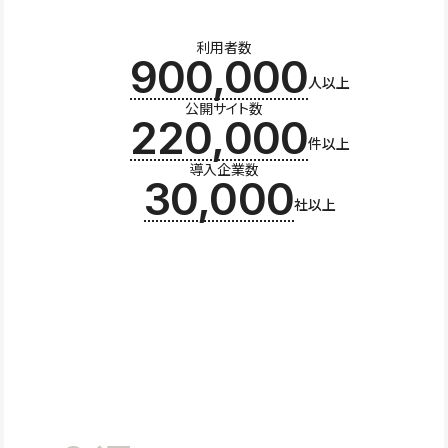
利用者数
900,000
人以上
公開サイト数
220,000
件以上
導入企業数
30,000
社以上