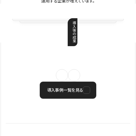
運用する企業が増えています。
導
入
後
の
成
果
導入事例一覧を見る