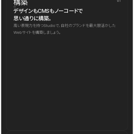
構築
01
デザインもCMSもノーコードで
思い通りに構築。
高い表現力を持つStudioで、自社のブランドを最大限活かした
Webサイトを構築しましょう。