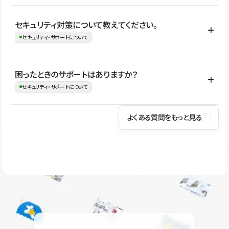
はい。CMSやコンポーネントを活用して更新範囲を設計しておく
セキュリティ対策について教えてください。
ことで、デザインを崩しにくい状態で運用できます。 さらにコン
セキュリティ・サポートについて
テンツ編集モードを使うと、編集できる範囲をテキスト・画像・ア
イコンなどに絞れるため、担当者ごとの見た目のばらつきを抑え
Studioでは、公開サイトやサービスを安全に利用できるよう、通信
困ったときのサポートはありますか？
ながらレイアウトに影響を与えずに更新作業を進めやすくなりま
の暗号化、データ保護、アクセス管理、脆弱性対策など、複数の観
セキュリティ・サポートについて
す。
点からセキュリティ対策を行っています。Studioで公開したサイト
はSSL/TLSによる通信暗号化に対応しており、悪質なスクリプトの
よくある質問をもっと見る
操作方法や機能については、ヘルプセンターでご確認いただけま
実行制限や、不正アクセス・攻撃への対策も実施しています。
す。編集、公開、CMS、フォーム、ドメイン設定など、目的に合
Studioのセキュリティ対策について
わせて記事を検索できます。有人サポート（チャット）は Mini プ
ラン以上のご契約プロジェクトでご利用いただけます。そのほか、
ユーザー同士で質問・相談できるコミュニティもご利用ください。
ヘルプセンターはこちら