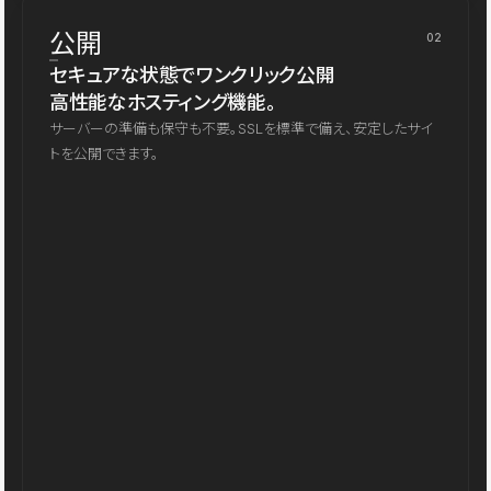
公開
02
セキュアな状態でワンクリック公開
高性能なホスティング機能。
サーバーの準備も保守も不要。SSLを標準で備え、安定したサイ
トを公開できます。