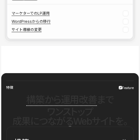
マーケターでのLP運用
WordPressからの移行
サイト導線の変更
特徴
Feature
構築から運用改善
まで
ワンストップ
成果につながるWebサイトを。