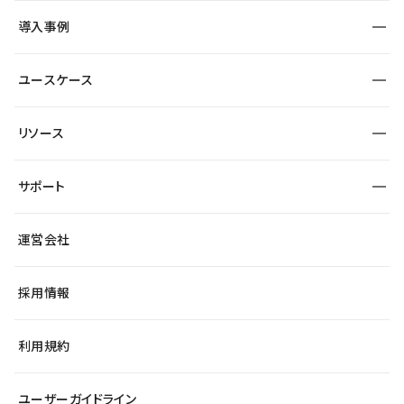
SEO
採用サイト
導入事例
運用
サービスサイト
サイト運用
事例インタビュー
業種から探す
ユースケース
セキュリティ
導入企業
宿泊・レジャー
大企業・エンタープライズ
ワークスペース
サイト制作事例
エンタメ
リソース
より自在に
制作会社
自治体
テンプレートを探す
Figma to Studio
広告代理店・コンサル
サポート
課題から探す
制作会社を探す
Lottie for Studio
スタートアップ
マーケターでのLP運用
総合窓口
サイト制作事例
アクセシビリティ
運営会社
飲食店
よくある質問
WordPressからの移行
ブログ
ヘルプセンター
小売・EC
サイト導線の変更
最新情報
採用情報
システムステータス
Studio Community
学習コンテンツ
利用規約
公式YouTube
全国ワークショップ
ユーザーガイドライン