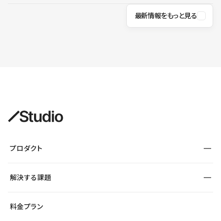
最新情報をもっと見る
プロダクト
構築
解決する課題
デザインエディタ
CMS
サイト種別から探す
料金プラン
コーポレートサイト
フォーム