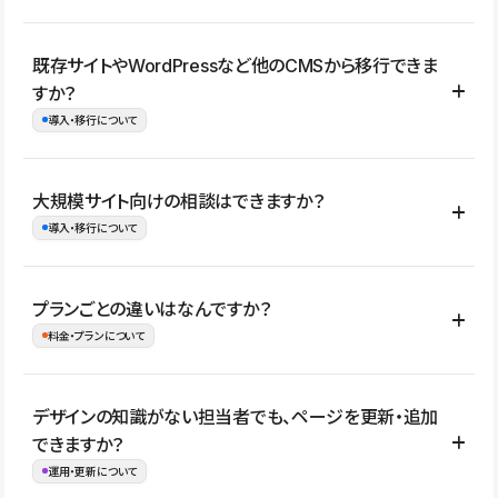
コーポレートサイト、サービスサイト、LP、採用サイト、ブロ
既存サイトやWordPressなど他のCMSから移行できま
グ・メディア、イベントサイト、店舗・商品紹介サイト、ポートフ
すか？
ォリオなど幅広く制作できます。
導入・移行について
制作事例はこちら
はい。既存サイトの構成やコンテンツ、URLを整理したうえで、
大規模サイト向けの相談はできますか？
Studio上に再構築する形で移行できます。 WordPressの場合は、
導入・移行について
XMLファイルを使って投稿記事や固定ページ、カテゴリー、タグな
どの一部データをStudio CMSへインポートできます。ただし、サ
はい。アクセス規模が大きいサイトや、複数部門での運用、権限管
プランごとの違いはなんですか？
イト全体のデザインや設定がそのまま移行されるわけではないた
理、セキュリティ確認、既存システムとの連携など、個別の要件が
料金・プランについて
め、移行後にページ構成やデザイン、CMS設計、URL・リダイレク
ある場合はご相談いただけます。サイトの規模や運用体制に応じ
ト設定などの確認が必要です。
て、適したプランや進め方をご案内します。要件が固まりきってい
公開ページ数、バージョン履歴の期間、CMS利用数の上限、権限
デザインの知識がない担当者でも、ページを更新・追加
ない段階でも、お問い合わせください。
管理の有無などがプランごとに異なります。詳しくは料金プランペ
できますか？
お問合せはこちら
ージをご覧ください。
運用・更新について
料金プランはこちら