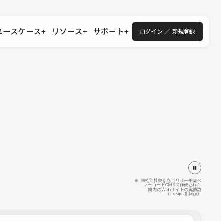
ユースケース
リソース
サポート
ログイン ／ 新規登録
・エンタープライズ
ス
相談窓口
学習コンテンツ
目的に沿ったサポートコンテンツを探す
 Store
Studio Academy
社
よくある質問
ートから始める
公式YouTubeの動画で学ぶ
採用
導入にあたってよくある質問を探す
理店・コンサル
o Showcase
全国ワークショップ
ヘルプセンター
を見る
基本操作を学ぶイベントを探す
トアップ
操作や機能に関するマニュアルを探す
 Community
セミナー
システムステータス
同士で繋がり知見を深める
技術向上に役立つイベントを探す
不具合・障害情報を確認する
 Experts
C
作会社を探す
※ 株式会社東京商工リサーチ調べ
ノーコードCMSで作成された
国内のWebサイトの実績数
 Blog
（2025年12月末時点）
見る
s New