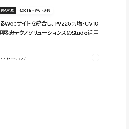
負荷の軽減
5,001名〜
情報・通信
るWebサイトを統合し、PV225%増・CV10
伊藤忠テクノソリューションズのStudio活用
ノソリューションズ