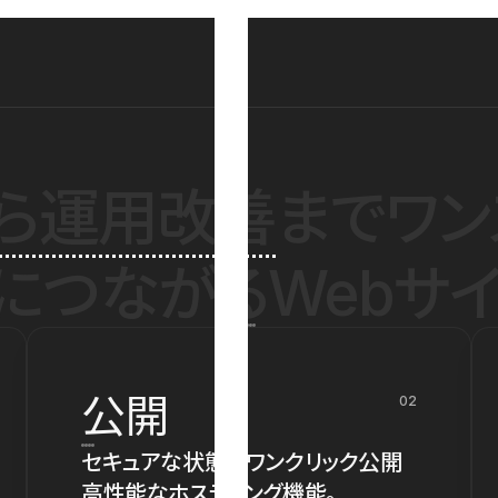
ら運用改善
までワン
につながるWebサイ
公開
02
セキュアな状態でワンクリック公開
高性能なホスティング機能。