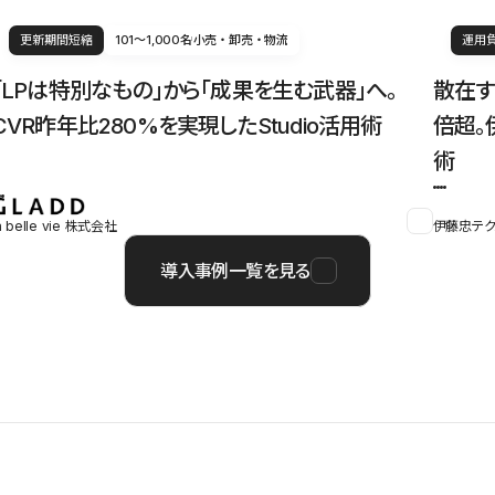
更新期間短縮
101〜1,000名
小売・卸売・物流
運用
「LPは特別なもの」から「成果を生む武器」へ。
散在す
CVR昨年比280%を実現したStudio活用術
倍超。
術
a belle vie 株式会社
伊藤忠テク
導入事例一覧を見る