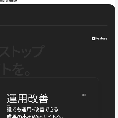
Feature
ストップ
トを。
運用改善
03
誰でも運用・改善できる
成果の出るWebサイトへ。