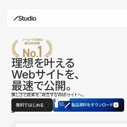
構築
デザインエディタ
コードを書かずにデザイン自体を自
在に
理想を叶える
CMS
Webサイトを、
柔軟なコンテンツ管理システム
最速で公開
。
フォーム
フォーム設置もノーコードで完結
美しさと成果を、両立するWebサイトへ。
SEO
検索エンジン向けの設定項目も充実
無料ではじめる
製品資料をダウンロード