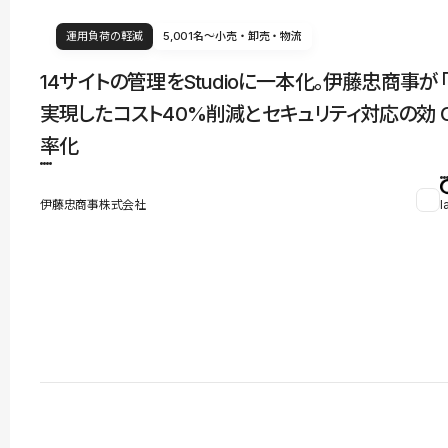
運用負荷の軽減
5,001名〜
小売・卸売・物流
14サイトの管理をStudioに一本化。伊藤忠商事が
実現したコスト40%削減とセキュリティ対応の効
率化
伊藤忠商事株式会社
l