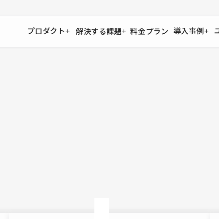
プロダクト
導入事例
解決する課題
料金プラン
運用
より自在に
事例インタビュー
大企業
リソー
お客様からの声をご紹介
サイト運用
Figma to Studio
Studio
制作会
導入企業
安心のバックアップや権限管理
デザインを一瞬でWebサイトに
テンプレ
様々な規模・業種の企業が
広告代
セキュリティ
Lottie for Studio
Studi
Studio Showcase
サイトの安全を守る仕組み
より豊かなアニメーション表現
制作事例
スター
Studioサイトギャラリー
ワークスペース
アクセシビリティ
Studio
複数プロジェクトを一括管理
Webサイトをすべての人に
飲食店
ユーザー
Studio
小売・E
Web制
Studio
ブログを
What'