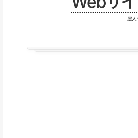
Webサ
属人