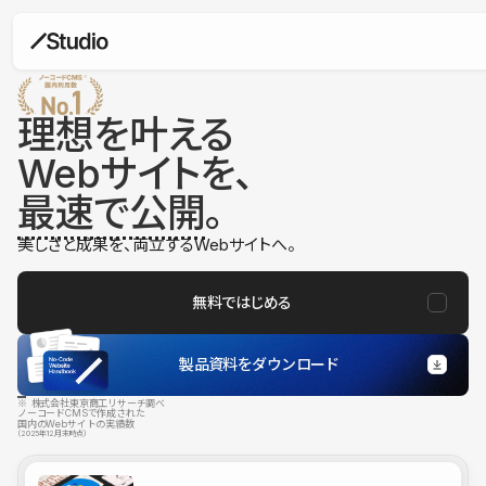
理想を叶える
Webサイトを、
最速で公開
。
美しさと成果を、両立するWebサイトへ。
無料ではじめる
製品資料をダウンロード
※ 株式会社東京商工リサーチ調べ
ノーコードCMSで作成された
国内のWebサイトの実績数
（2025年12月末時点）