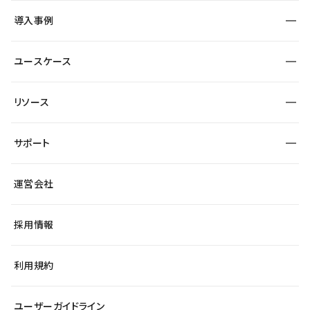
SEO
採用サイト
導入事例
運用
サービスサイト
サイト運用
事例インタビュー
業種から探す
ユースケース
セキュリティ
導入企業
宿泊・レジャー
大企業・エンタープライズ
ワークスペース
サイト制作事例
エンタメ
リソース
より自在に
制作会社
自治体
テンプレートを探す
Figma to Studio
広告代理店・コンサル
サポート
課題から探す
制作会社を探す
Lottie for Studio
スタートアップ
マーケターでのLP運用
総合窓口
サイト制作事例
アクセシビリティ
運営会社
飲食店
よくある質問
WordPressからの移行
ブログ
ヘルプセンター
小売・EC
サイト導線の変更
最新情報
採用情報
システムステータス
Studio Community
学習コンテンツ
利用規約
公式YouTube
全国ワークショップ
ユーザーガイドライン