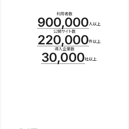
利用者数
900,000
人以上
公開サイト数
220,000
件以上
導入企業数
30,000
社以上