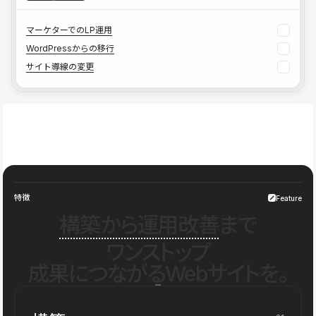
マーケターでのLP運用
WordPressからの移行
サイト導線の変更
特徴
Feature
構築から運用改善
まで
ワンストップ
成果につながるWebサイトを。