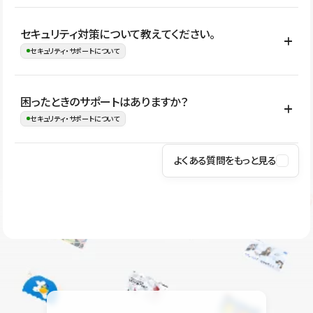
はい。CMSやコンポーネントを活用して更新範囲を設計しておく
セキュリティ対策について教えてください。
ことで、デザインを崩しにくい状態で運用できます。 さらにコン
セキュリティ・サポートについて
テンツ編集モードを使うと、編集できる範囲をテキスト・画像・ア
イコンなどに絞れるため、担当者ごとの見た目のばらつきを抑え
Studioでは、公開サイトやサービスを安全に利用できるよう、通信
困ったときのサポートはありますか？
ながらレイアウトに影響を与えずに更新作業を進めやすくなりま
の暗号化、データ保護、アクセス管理、脆弱性対策など、複数の観
セキュリティ・サポートについて
す。
点からセキュリティ対策を行っています。Studioで公開したサイト
はSSL/TLSによる通信暗号化に対応しており、悪質なスクリプトの
よくある質問をもっと見る
操作方法や機能については、ヘルプセンターでご確認いただけま
実行制限や、不正アクセス・攻撃への対策も実施しています。
す。編集、公開、CMS、フォーム、ドメイン設定など、目的に合
Studioのセキュリティ対策について
わせて記事を検索できます。有人サポート（チャット）は Mini プ
ラン以上のご契約プロジェクトでご利用いただけます。そのほか、
ユーザー同士で質問・相談できるコミュニティもご利用ください。
ヘルプセンターはこちら