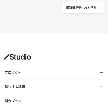
最新情報をもっと見る
プロダクト
構築
解決する課題
デザインエディタ
CMS
サイト種別から探す
料金プラン
コーポレートサイト
フォーム