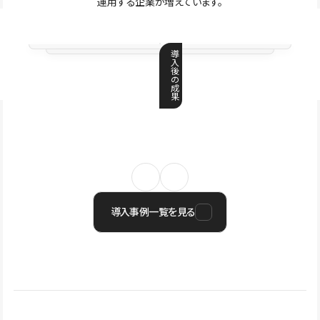
運用する企業が増えています。
導
入
後
の
成
果
導入事例一覧を見る