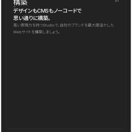
構築
01
デザインもCMSもノーコードで
思い通りに構築。
高い表現力を持つStudioで、自社のブランドを最大限活かした
Webサイトを構築しましょう。