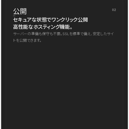
公開
02
セキュアな状態でワンクリック公開
高性能なホスティング機能。
サーバーの準備も保守も不要。SSLを標準で備え、安定したサイ
トを公開できます。