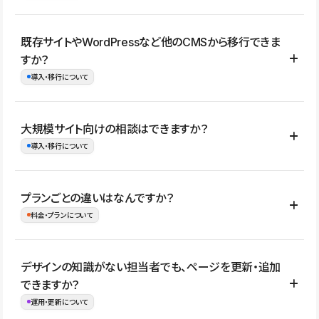
コーポレートサイト、サービスサイト、LP、採用サイト、ブロ
既存サイトやWordPressなど他のCMSから移行できま
グ・メディア、イベントサイト、店舗・商品紹介サイト、ポートフ
すか？
ォリオなど幅広く制作できます。
導入・移行について
制作事例はこちら
はい。既存サイトの構成やコンテンツ、URLを整理したうえで、
大規模サイト向けの相談はできますか？
Studio上に再構築する形で移行できます。 WordPressの場合は、
導入・移行について
XMLファイルを使って投稿記事や固定ページ、カテゴリー、タグな
どの一部データをStudio CMSへインポートできます。ただし、サ
はい。アクセス規模が大きいサイトや、複数部門での運用、権限管
プランごとの違いはなんですか？
イト全体のデザインや設定がそのまま移行されるわけではないた
理、セキュリティ確認、既存システムとの連携など、個別の要件が
料金・プランについて
め、移行後にページ構成やデザイン、CMS設計、URL・リダイレク
ある場合はご相談いただけます。サイトの規模や運用体制に応じ
ト設定などの確認が必要です。
て、適したプランや進め方をご案内します。要件が固まりきってい
公開ページ数、バージョン履歴の期間、CMS利用数の上限、権限
デザインの知識がない担当者でも、ページを更新・追加
ない段階でも、お問い合わせください。
管理の有無などがプランごとに異なります。詳しくは料金プランペ
できますか？
お問合せはこちら
ージをご覧ください。
運用・更新について
料金プランはこちら