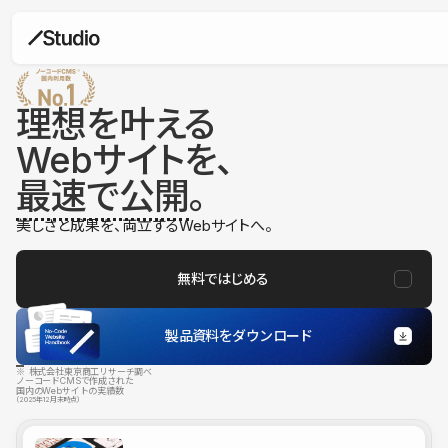
理想を叶える
Webサイトを、
最速で公開
。
美しさと成果を、両立するWebサイトへ。
無料ではじめる
製品資料をダウンロード
※ 株式会社東京商工リサーチ調べ
ノーコードCMSで作成された
国内のWebサイトの実績数
（2025年12月末時点）