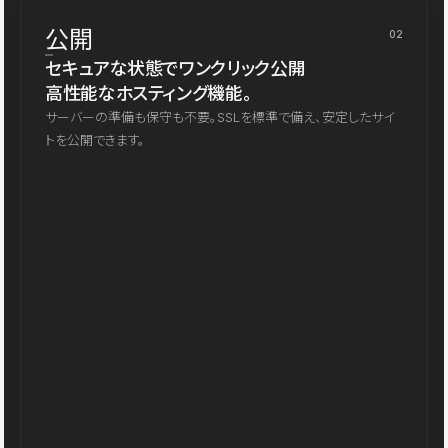
公開
02
セキュアな状態でワンクリック公開
高性能なホスティング機能。
サーバーの準備も保守も不要。SSLを標準で備え、安定したサイ
トを公開できます。