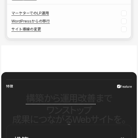
マーケターでのLP運用
WordPressからの移行
サイト導線の変更
特徴
Feature
構築から運用改善
まで
ワンストップ
成果につながるWebサイトを。