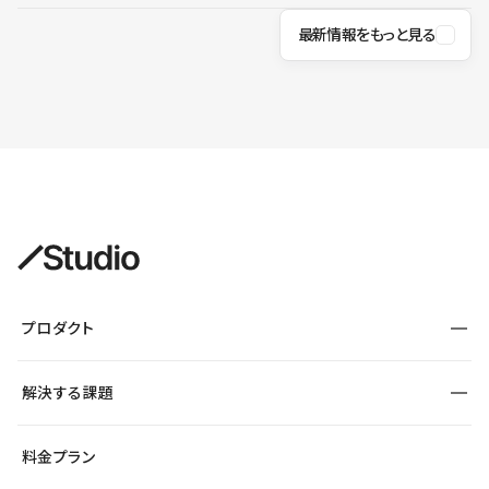
最新情報をもっと見る
プロダクト
構築
解決する課題
デザインエディタ
CMS
サイト種別から探す
料金プラン
コーポレートサイト
フォーム