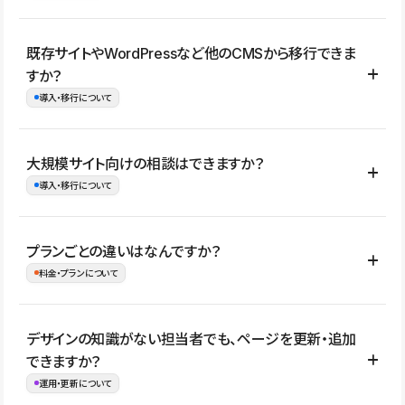
コーポレートサイト、サービスサイト、LP、採用サイト、ブロ
既存サイトやWordPressなど他のCMSから移行できま
グ・メディア、イベントサイト、店舗・商品紹介サイト、ポートフ
すか？
ォリオなど幅広く制作できます。
導入・移行について
制作事例はこちら
はい。既存サイトの構成やコンテンツ、URLを整理したうえで、
大規模サイト向けの相談はできますか？
Studio上に再構築する形で移行できます。 WordPressの場合は、
導入・移行について
XMLファイルを使って投稿記事や固定ページ、カテゴリー、タグな
どの一部データをStudio CMSへインポートできます。ただし、サ
はい。アクセス規模が大きいサイトや、複数部門での運用、権限管
プランごとの違いはなんですか？
イト全体のデザインや設定がそのまま移行されるわけではないた
理、セキュリティ確認、既存システムとの連携など、個別の要件が
料金・プランについて
め、移行後にページ構成やデザイン、CMS設計、URL・リダイレク
ある場合はご相談いただけます。サイトの規模や運用体制に応じ
ト設定などの確認が必要です。
て、適したプランや進め方をご案内します。要件が固まりきってい
公開ページ数、バージョン履歴の期間、CMS利用数の上限、権限
デザインの知識がない担当者でも、ページを更新・追加
ない段階でも、お問い合わせください。
管理の有無などがプランごとに異なります。詳しくは料金プランペ
できますか？
お問合せはこちら
ージをご覧ください。
運用・更新について
料金プランはこちら