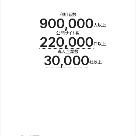
利用者数
900,000
人以上
公開サイト数
220,000
件以上
導入企業数
30,000
社以上