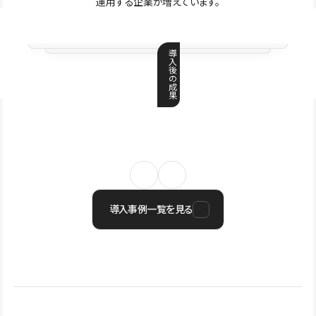
運用する企業が増えています。
導
入
後
の
成
果
導入事例一覧を見る