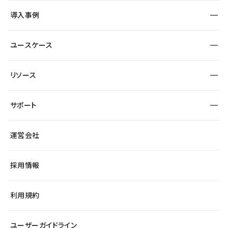
SEO
採用サイト
導入事例
運用
サービスサイト
サイト運用
事例インタビュー
業種から探す
ユースケース
セキュリティ
導入企業
宿泊・レジャー
大企業・エンタープライズ
ワークスペース
サイト制作事例
エンタメ
リソース
より自在に
制作会社
自治体
テンプレートを探す
Figma to Studio
広告代理店・コンサル
サポート
課題から探す
制作会社を探す
Lottie for Studio
スタートアップ
マーケターでのLP運用
総合窓口
サイト制作事例
アクセシビリティ
運営会社
飲食店
よくある質問
WordPressからの移行
ブログ
ヘルプセンター
小売・EC
サイト導線の変更
最新情報
採用情報
システムステータス
Studio Community
学習コンテンツ
利用規約
公式YouTube
全国ワークショップ
ユーザーガイドライン