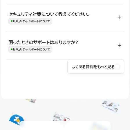
はい。CMSやコンポーネントを活用して更新範囲を設計しておく
セキュリティ対策について教えてください。
ことで、デザインを崩しにくい状態で運用できます。 さらにコン
セキュリティ・サポートについて
テンツ編集モードを使うと、編集できる範囲をテキスト・画像・ア
イコンなどに絞れるため、担当者ごとの見た目のばらつきを抑え
Studioでは、公開サイトやサービスを安全に利用できるよう、通信
困ったときのサポートはありますか？
ながらレイアウトに影響を与えずに更新作業を進めやすくなりま
の暗号化、データ保護、アクセス管理、脆弱性対策など、複数の観
セキュリティ・サポートについて
す。
点からセキュリティ対策を行っています。Studioで公開したサイト
はSSL/TLSによる通信暗号化に対応しており、悪質なスクリプトの
よくある質問をもっと見る
操作方法や機能については、ヘルプセンターでご確認いただけま
実行制限や、不正アクセス・攻撃への対策も実施しています。
す。編集、公開、CMS、フォーム、ドメイン設定など、目的に合
Studioのセキュリティ対策について
わせて記事を検索できます。有人サポート（チャット）は Mini プ
ラン以上のご契約プロジェクトでご利用いただけます。そのほか、
ユーザー同士で質問・相談できるコミュニティもご利用ください。
ヘルプセンターはこちら