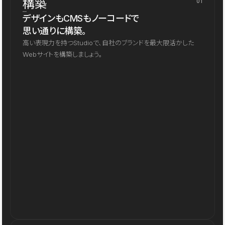
構築
01
デザインもCMSもノーコードで
思い通りに構築。
高い表現力を持つStudioで、自社のブランドを最大限活かした
Webサイトを構築しましょう。