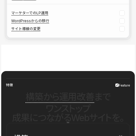
マーケターでのLP運用
WordPressからの移行
サイト導線の変更
特徴
Feature
構築から運用改善
まで
ワンストップ
成果につながるWebサイトを。