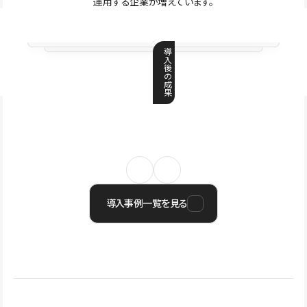
運用する企業が増えています。
導
入
後
の
成
果
導入事例一覧を見る