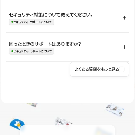
はい。CMSやコンポーネントを活用して更新範囲を設計しておく
セキュリティ対策について教えてください。
ことで、デザインを崩しにくい状態で運用できます。 さらにコン
セキュリティ・サポートについて
テンツ編集モードを使うと、編集できる範囲をテキスト・画像・ア
イコンなどに絞れるため、担当者ごとの見た目のばらつきを抑え
Studioでは、公開サイトやサービスを安全に利用できるよう、通信
困ったときのサポートはありますか？
ながらレイアウトに影響を与えずに更新作業を進めやすくなりま
の暗号化、データ保護、アクセス管理、脆弱性対策など、複数の観
セキュリティ・サポートについて
す。
点からセキュリティ対策を行っています。Studioで公開したサイト
はSSL/TLSによる通信暗号化に対応しており、悪質なスクリプトの
よくある質問をもっと見る
操作方法や機能については、ヘルプセンターでご確認いただけま
実行制限や、不正アクセス・攻撃への対策も実施しています。
す。編集、公開、CMS、フォーム、ドメイン設定など、目的に合
Studioのセキュリティ対策について
わせて記事を検索できます。有人サポート（チャット）は Mini プ
ラン以上のご契約プロジェクトでご利用いただけます。そのほか、
ユーザー同士で質問・相談できるコミュニティもご利用ください。
ヘルプセンターはこちら