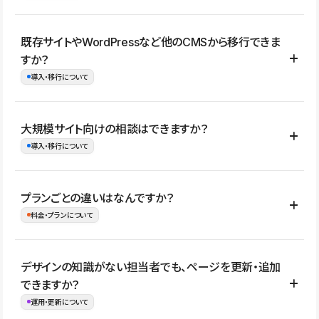
コーポレートサイト、サービスサイト、LP、採用サイト、ブロ
既存サイトやWordPressなど他のCMSから移行できま
グ・メディア、イベントサイト、店舗・商品紹介サイト、ポートフ
すか？
ォリオなど幅広く制作できます。
導入・移行について
制作事例はこちら
はい。既存サイトの構成やコンテンツ、URLを整理したうえで、
大規模サイト向けの相談はできますか？
Studio上に再構築する形で移行できます。 WordPressの場合は、
導入・移行について
XMLファイルを使って投稿記事や固定ページ、カテゴリー、タグな
どの一部データをStudio CMSへインポートできます。ただし、サ
はい。アクセス規模が大きいサイトや、複数部門での運用、権限管
プランごとの違いはなんですか？
イト全体のデザインや設定がそのまま移行されるわけではないた
理、セキュリティ確認、既存システムとの連携など、個別の要件が
料金・プランについて
め、移行後にページ構成やデザイン、CMS設計、URL・リダイレク
ある場合はご相談いただけます。サイトの規模や運用体制に応じ
ト設定などの確認が必要です。
て、適したプランや進め方をご案内します。要件が固まりきってい
公開ページ数、バージョン履歴の期間、CMS利用数の上限、権限
デザインの知識がない担当者でも、ページを更新・追加
ない段階でも、お問い合わせください。
管理の有無などがプランごとに異なります。詳しくは料金プランペ
できますか？
お問合せはこちら
ージをご覧ください。
運用・更新について
料金プランはこちら