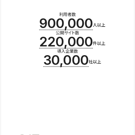
利用者数
900,000
人以上
公開サイト数
220,000
件以上
導入企業数
30,000
社以上