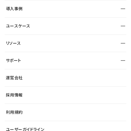
SEO
採用サイト
導入事例
運用
サービスサイト
サイト運用
事例インタビュー
業種から探す
ユースケース
セキュリティ
導入企業
宿泊・レジャー
大企業・エンタープライズ
ワークスペース
サイト制作事例
エンタメ
リソース
より自在に
制作会社
自治体
テンプレートを探す
Figma to Studio
広告代理店・コンサル
サポート
課題から探す
制作会社を探す
Lottie for Studio
スタートアップ
マーケターでのLP運用
総合窓口
サイト制作事例
アクセシビリティ
運営会社
飲食店
よくある質問
WordPressからの移行
ブログ
ヘルプセンター
小売・EC
サイト導線の変更
最新情報
採用情報
システムステータス
Studio Community
学習コンテンツ
利用規約
公式YouTube
全国ワークショップ
ユーザーガイドライン