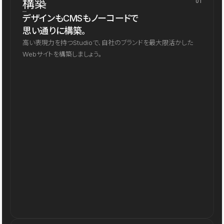
構築
01
デザインもCMSもノーコードで
思い通りに構築。
高い表現力を持つStudioで、自社のブランドを最大限活かした
Webサイトを構築しましょう。