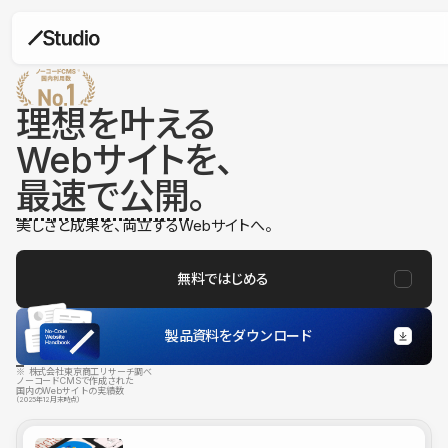
理想を叶える
Webサイトを、
最速で公開
。
美しさと成果を、両立するWebサイトへ。
無料ではじめる
製品資料をダウンロード
※ 株式会社東京商工リサーチ調べ
ノーコードCMSで作成された
国内のWebサイトの実績数
（2025年12月末時点）