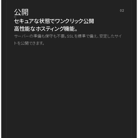
公開
02
セキュアな状態でワンクリック公開
高性能なホスティング機能。
サーバーの準備も保守も不要。SSLを標準で備え、安定したサイ
トを公開できます。