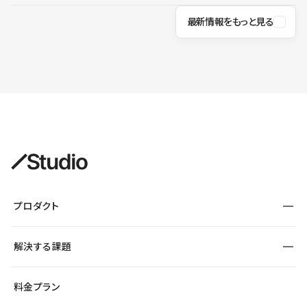
最新情報をもっと見る
プロダクト
構築
解決する課題
デザインエディタ
CMS
サイト種別から探す
料金プラン
コーポレートサイト
フォーム