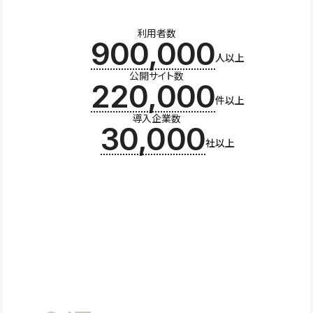
利用者数
900,000
人以上
公開サイト数
220,000
件以上
導入企業数
30,000
社以上