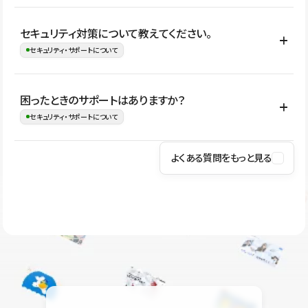
はい。CMSやコンポーネントを活用して更新範囲を設計しておく
セキュリティ対策について教えてください。
ことで、デザインを崩しにくい状態で運用できます。 さらにコン
セキュリティ・サポートについて
テンツ編集モードを使うと、編集できる範囲をテキスト・画像・ア
イコンなどに絞れるため、担当者ごとの見た目のばらつきを抑え
Studioでは、公開サイトやサービスを安全に利用できるよう、通信
困ったときのサポートはありますか？
ながらレイアウトに影響を与えずに更新作業を進めやすくなりま
の暗号化、データ保護、アクセス管理、脆弱性対策など、複数の観
セキュリティ・サポートについて
す。
点からセキュリティ対策を行っています。Studioで公開したサイト
はSSL/TLSによる通信暗号化に対応しており、悪質なスクリプトの
よくある質問をもっと見る
操作方法や機能については、ヘルプセンターでご確認いただけま
実行制限や、不正アクセス・攻撃への対策も実施しています。
す。編集、公開、CMS、フォーム、ドメイン設定など、目的に合
Studioのセキュリティ対策について
わせて記事を検索できます。有人サポート（チャット）は Mini プ
ラン以上のご契約プロジェクトでご利用いただけます。そのほか、
ユーザー同士で質問・相談できるコミュニティもご利用ください。
ヘルプセンターはこちら