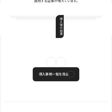
運用する企業が増えています。
導
入
後
の
成
果
導入事例一覧を見る