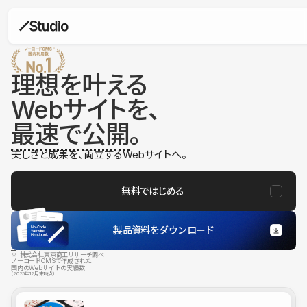
理想を叶える
Webサイトを、
最速で公開
。
美しさと成果を、両立するWebサイトへ。
無料ではじめる
製品資料をダウンロード
※ 株式会社東京商工リサーチ調べ
ノーコードCMSで作成された
国内のWebサイトの実績数
（2025年12月末時点）