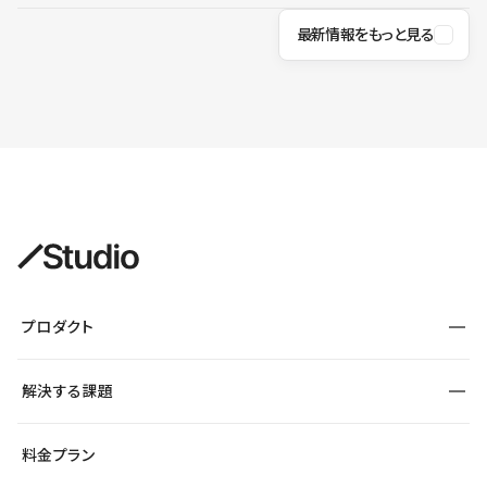
最新情報をもっと見る
プロダクト
構築
解決する課題
デザインエディタ
CMS
サイト種別から探す
料金プラン
コーポレートサイト
フォーム