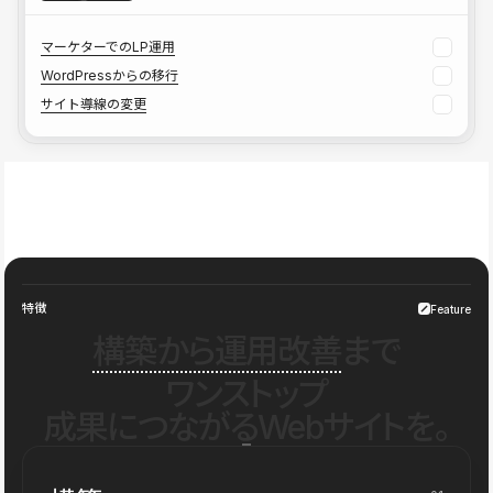
マーケターでのLP運用
WordPressからの移行
サイト導線の変更
特徴
Feature
構築から運用改善
まで
ワンストップ
成果につながるWebサイトを。