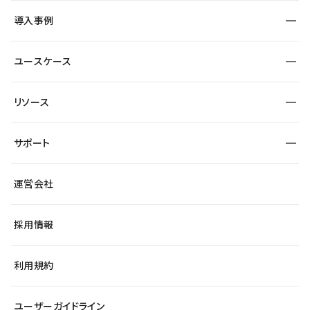
SEO
採用サイト
導入事例
運用
サービスサイト
サイト運用
事例インタビュー
業種から探す
ユースケース
セキュリティ
導入企業
宿泊・レジャー
大企業・エンタープライズ
ワークスペース
サイト制作事例
エンタメ
リソース
より自在に
制作会社
自治体
テンプレートを探す
Figma to Studio
広告代理店・コンサル
サポート
課題から探す
制作会社を探す
Lottie for Studio
スタートアップ
マーケターでのLP運用
総合窓口
サイト制作事例
アクセシビリティ
運営会社
飲食店
よくある質問
WordPressからの移行
ブログ
ヘルプセンター
小売・EC
サイト導線の変更
最新情報
採用情報
システムステータス
Studio Community
学習コンテンツ
利用規約
公式YouTube
全国ワークショップ
ユーザーガイドライン