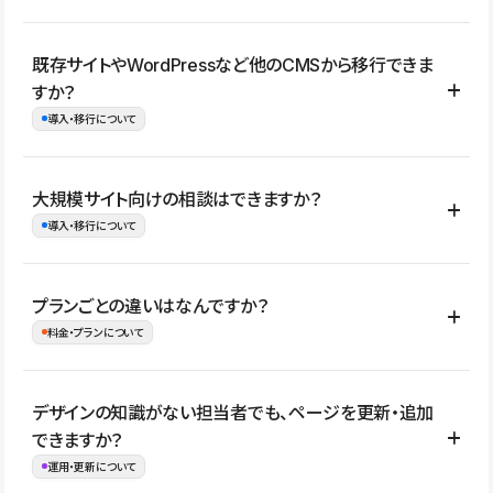
コーポレートサイト、サービスサイト、LP、採用サイト、ブロ
既存サイトやWordPressなど他のCMSから移行できま
グ・メディア、イベントサイト、店舗・商品紹介サイト、ポートフ
すか？
ォリオなど幅広く制作できます。
導入・移行について
制作事例はこちら
はい。既存サイトの構成やコンテンツ、URLを整理したうえで、
大規模サイト向けの相談はできますか？
Studio上に再構築する形で移行できます。 WordPressの場合は、
導入・移行について
XMLファイルを使って投稿記事や固定ページ、カテゴリー、タグな
どの一部データをStudio CMSへインポートできます。ただし、サ
はい。アクセス規模が大きいサイトや、複数部門での運用、権限管
プランごとの違いはなんですか？
イト全体のデザインや設定がそのまま移行されるわけではないた
理、セキュリティ確認、既存システムとの連携など、個別の要件が
料金・プランについて
め、移行後にページ構成やデザイン、CMS設計、URL・リダイレク
ある場合はご相談いただけます。サイトの規模や運用体制に応じ
ト設定などの確認が必要です。
て、適したプランや進め方をご案内します。要件が固まりきってい
公開ページ数、バージョン履歴の期間、CMS利用数の上限、権限
デザインの知識がない担当者でも、ページを更新・追加
ない段階でも、お問い合わせください。
管理の有無などがプランごとに異なります。詳しくは料金プランペ
できますか？
お問合せはこちら
ージをご覧ください。
運用・更新について
料金プランはこちら