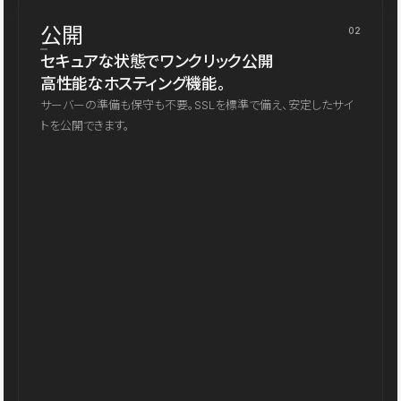
公開
02
セキュアな状態でワンクリック公開
高性能なホスティング機能。
サーバーの準備も保守も不要。SSLを標準で備え、安定したサイ
トを公開できます。