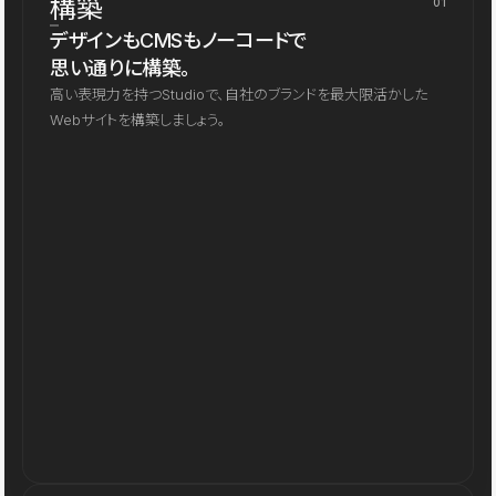
構築
01
デザインもCMSもノーコードで
思い通りに構築。
高い表現力を持つStudioで、自社のブランドを最大限活かした
Webサイトを構築しましょう。