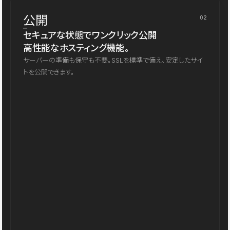
公開
02
セキュアな状態でワンクリック公開
高性能なホスティング機能。
サーバーの準備も保守も不要。SSLを標準で備え、安定したサイ
トを公開できます。