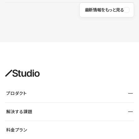
最新情報をもっと見る
プロダクト
構築
解決する課題
デザインエディタ
CMS
サイト種別から探す
料金プラン
コーポレートサイト
フォーム