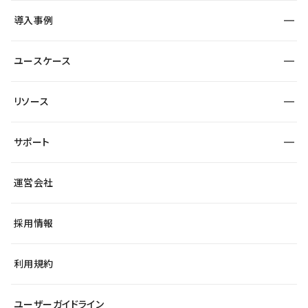
SEO
採用サイト
導入事例
運用
サービスサイト
サイト運用
事例インタビュー
業種から探す
ユースケース
セキュリティ
導入企業
宿泊・レジャー
大企業・エンタープライズ
ワークスペース
サイト制作事例
エンタメ
リソース
より自在に
制作会社
自治体
テンプレートを探す
Figma to Studio
広告代理店・コンサル
サポート
課題から探す
制作会社を探す
Lottie for Studio
スタートアップ
マーケターでのLP運用
総合窓口
サイト制作事例
アクセシビリティ
運営会社
飲食店
よくある質問
WordPressからの移行
ブログ
ヘルプセンター
小売・EC
サイト導線の変更
最新情報
採用情報
システムステータス
Studio Community
学習コンテンツ
利用規約
公式YouTube
全国ワークショップ
ユーザーガイドライン