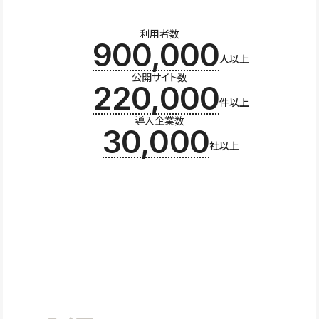
利用者数
900,000
人以上
公開サイト数
220,000
件以上
導入企業数
30,000
社以上