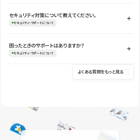
はい。CMSやコンポーネントを活用して更新範囲を設計しておく
セキュリティ対策について教えてください。
ことで、デザインを崩しにくい状態で運用できます。 さらにコン
セキュリティ・サポートについて
テンツ編集モードを使うと、編集できる範囲をテキスト・画像・ア
イコンなどに絞れるため、担当者ごとの見た目のばらつきを抑え
Studioでは、公開サイトやサービスを安全に利用できるよう、通信
困ったときのサポートはありますか？
ながらレイアウトに影響を与えずに更新作業を進めやすくなりま
の暗号化、データ保護、アクセス管理、脆弱性対策など、複数の観
セキュリティ・サポートについて
す。
点からセキュリティ対策を行っています。Studioで公開したサイト
はSSL/TLSによる通信暗号化に対応しており、悪質なスクリプトの
よくある質問をもっと見る
操作方法や機能については、ヘルプセンターでご確認いただけま
実行制限や、不正アクセス・攻撃への対策も実施しています。
す。編集、公開、CMS、フォーム、ドメイン設定など、目的に合
Studioのセキュリティ対策について
わせて記事を検索できます。有人サポート（チャット）は Mini プ
ラン以上のご契約プロジェクトでご利用いただけます。そのほか、
ユーザー同士で質問・相談できるコミュニティもご利用ください。
ヘルプセンターはこちら