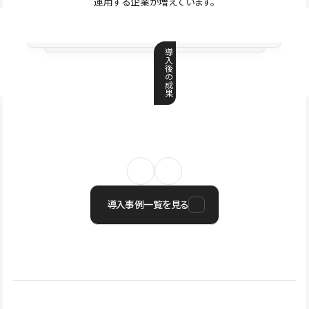
運用する企業が増えています。
導
入
後
の
成
果
導入事例一覧を見る