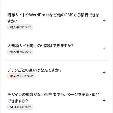
コーポレートサイト、サービスサイト、LP、採用サイト、ブロ
既存サイトやWordPressなど他のCMSから移行できま
グ・メディア、イベントサイト、店舗・商品紹介サイト、ポートフ
すか？
ォリオなど幅広く制作できます。
導入・移行について
制作事例はこちら
はい。既存サイトの構成やコンテンツ、URLを整理したうえで、
大規模サイト向けの相談はできますか？
Studio上に再構築する形で移行できます。 WordPressの場合は、
導入・移行について
XMLファイルを使って投稿記事や固定ページ、カテゴリー、タグな
どの一部データをStudio CMSへインポートできます。ただし、サ
はい。アクセス規模が大きいサイトや、複数部門での運用、権限管
プランごとの違いはなんですか？
イト全体のデザインや設定がそのまま移行されるわけではないた
理、セキュリティ確認、既存システムとの連携など、個別の要件が
料金・プランについて
め、移行後にページ構成やデザイン、CMS設計、URL・リダイレク
ある場合はご相談いただけます。サイトの規模や運用体制に応じ
ト設定などの確認が必要です。
て、適したプランや進め方をご案内します。要件が固まりきってい
公開ページ数、バージョン履歴の期間、CMS利用数の上限、権限
デザインの知識がない担当者でも、ページを更新・追加
ない段階でも、お問い合わせください。
管理の有無などがプランごとに異なります。詳しくは料金プランペ
できますか？
お問合せはこちら
ージをご覧ください。
運用・更新について
料金プランはこちら