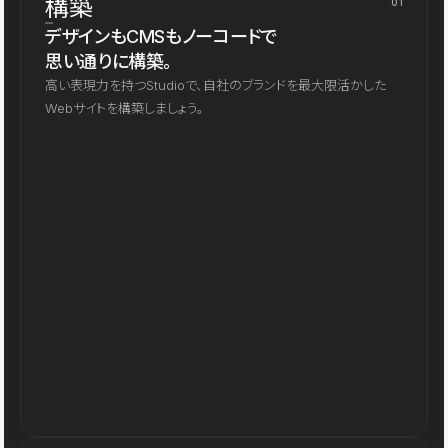
構築
01
デザインもCMSもノーコードで
思い通りに構築。
高い表現力を持つStudioで、自社のブランドを最大限活かした
Webサイトを構築しましょう。