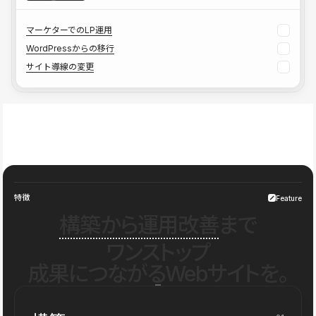
マーケターでのLP運用
WordPressからの移行
サイト導線の変更
特徴
Feature
構築から運用改善
まで
ワンストップ
成果につながるWebサイトを。