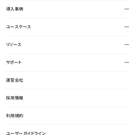
SEO
採用サイト
導入事例
運用
サービスサイト
サイト運用
事例インタビュー
業種から探す
ユースケース
セキュリティ
導入企業
宿泊・レジャー
大企業・エンタープライズ
ワークスペース
サイト制作事例
エンタメ
リソース
より自在に
制作会社
自治体
テンプレートを探す
Figma to Studio
広告代理店・コンサル
サポート
課題から探す
制作会社を探す
Lottie for Studio
スタートアップ
マーケターでのLP運用
総合窓口
サイト制作事例
アクセシビリティ
運営会社
飲食店
よくある質問
WordPressからの移行
ブログ
ヘルプセンター
小売・EC
サイト導線の変更
最新情報
採用情報
システムステータス
Studio Community
学習コンテンツ
利用規約
公式YouTube
全国ワークショップ
ユーザーガイドライン