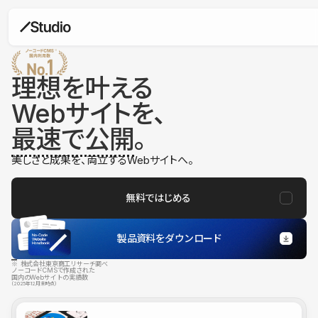
理想を叶える
Webサイトを、
最速で公開
。
美しさと成果を、両立するWebサイトへ。
無料ではじめる
製品資料をダウンロード
※ 株式会社東京商工リサーチ調べ
ノーコードCMSで作成された
国内のWebサイトの実績数
（2025年12月末時点）