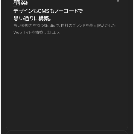
構築
01
デザインもCMSもノーコードで
思い通りに構築。
高い表現力を持つStudioで、自社のブランドを最大限活かした
Webサイトを構築しましょう。