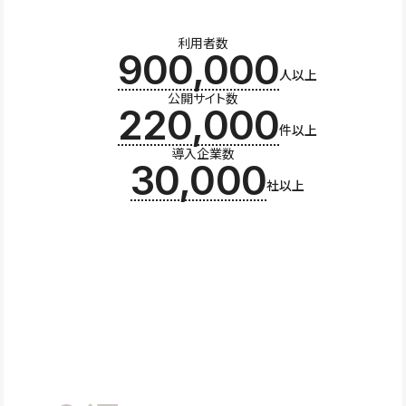
利用者数
900,000
人以上
公開サイト数
220,000
件以上
導入企業数
30,000
社以上