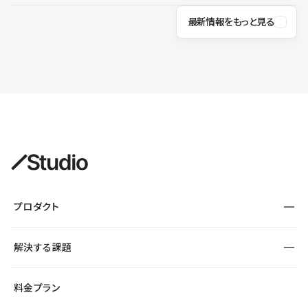
最新情報をもっと見る
プロダクト
構築
解決する課題
デザインエディタ
CMS
サイト種別から探す
料金プラン
コーポレートサイト
フォーム