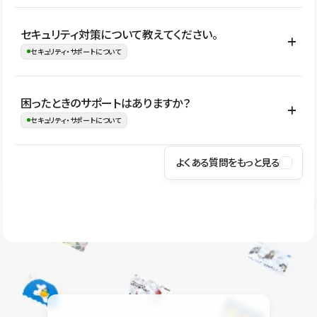
はい。CMSやコンポーネントを活用して更新範囲を設計しておく
セキュリティ対策について教えてください。
ことで、デザインを崩しにくい状態で運用できます。 さらにコン
セキュリティ・サポートについて
テンツ編集モードを使うと、編集できる範囲をテキスト・画像・ア
イコンなどに絞れるため、担当者ごとの見た目のばらつきを抑え
Studioでは、公開サイトやサービスを安全に利用できるよう、通信
困ったときのサポートはありますか？
ながらレイアウトに影響を与えずに更新作業を進めやすくなりま
の暗号化、データ保護、アクセス管理、脆弱性対策など、複数の観
セキュリティ・サポートについて
す。
点からセキュリティ対策を行っています。Studioで公開したサイト
はSSL/TLSによる通信暗号化に対応しており、悪質なスクリプトの
よくある質問をもっと見る
操作方法や機能については、ヘルプセンターでご確認いただけま
実行制限や、不正アクセス・攻撃への対策も実施しています。
す。編集、公開、CMS、フォーム、ドメイン設定など、目的に合
Studioのセキュリティ対策について
わせて記事を検索できます。有人サポート（チャット）は Mini プ
ラン以上のご契約プロジェクトでご利用いただけます。そのほか、
ユーザー同士で質問・相談できるコミュニティもご利用ください。
ヘルプセンターはこちら