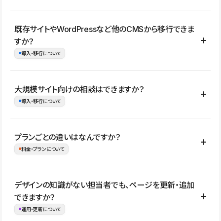
コーポレートサイト、サービスサイト、LP、採用サイト、ブロ
既存サイトやWordPressなど他のCMSから移行できま
グ・メディア、イベントサイト、店舗・商品紹介サイト、ポートフ
すか？
ォリオなど幅広く制作できます。
導入・移行について
制作事例はこちら
はい。既存サイトの構成やコンテンツ、URLを整理したうえで、
大規模サイト向けの相談はできますか？
Studio上に再構築する形で移行できます。 WordPressの場合は、
導入・移行について
XMLファイルを使って投稿記事や固定ページ、カテゴリー、タグな
どの一部データをStudio CMSへインポートできます。ただし、サ
はい。アクセス規模が大きいサイトや、複数部門での運用、権限管
プランごとの違いはなんですか？
イト全体のデザインや設定がそのまま移行されるわけではないた
理、セキュリティ確認、既存システムとの連携など、個別の要件が
料金・プランについて
め、移行後にページ構成やデザイン、CMS設計、URL・リダイレク
ある場合はご相談いただけます。サイトの規模や運用体制に応じ
ト設定などの確認が必要です。
て、適したプランや進め方をご案内します。要件が固まりきってい
公開ページ数、バージョン履歴の期間、CMS利用数の上限、権限
デザインの知識がない担当者でも、ページを更新・追加
ない段階でも、お問い合わせください。
管理の有無などがプランごとに異なります。詳しくは料金プランペ
できますか？
お問合せはこちら
ージをご覧ください。
運用・更新について
料金プランはこちら