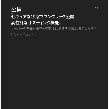
公開
02
セキュアな状態でワンクリック公開
高性能なホスティング機能。
サーバーの準備も保守も不要。SSLを標準で備え、安定したサイ
トを公開できます。