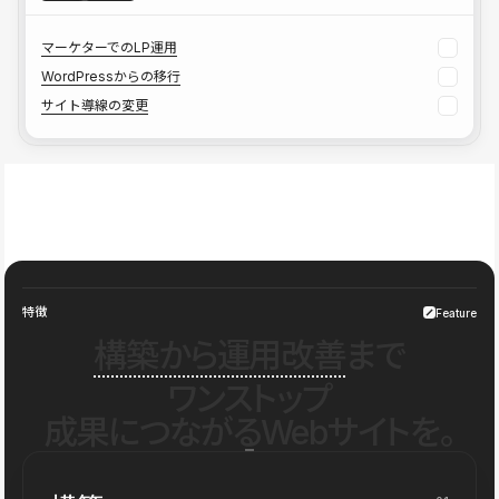
マーケターでのLP運用
WordPressからの移行
サイト導線の変更
特徴
Feature
構築から運用改善
まで
ワンストップ
成果につながるWebサイトを。