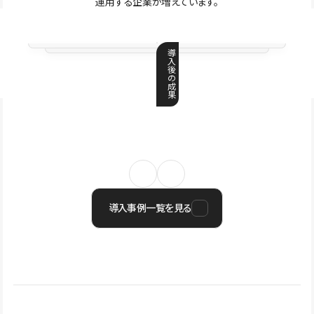
運用する企業が増えています。
導
入
後
の
成
果
導入事例一覧を見る