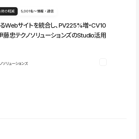
負荷の軽減
5,001名〜
情報・通信
るWebサイトを統合し、PV225%増・CV10
伊藤忠テクノソリューションズのStudio活用
ノソリューションズ