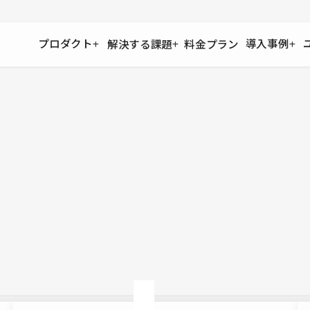
プロダクト
導入事例
解決する課題
料金プラン
運用
より自在に
事例インタビュー
大企業
リソー
お客様からの声をご紹介
サイト運用
Figma to Studio
Studio
制作会
導入企業
安心のバックアップや権限管理
デザインを一瞬でWebサイトに
テンプレ
様々な規模・業種の企業が
広告代
セキュリティ
Lottie for Studio
Studi
Studio Showcase
サイトの安全を守る仕組み
より豊かなアニメーション表現
制作事例
スター
Studioサイトギャラリー
ワークスペース
アクセシビリティ
Studio
複数プロジェクトを一括管理
Webサイトをすべての人に
飲食店
ユーザー
Studio
小売・E
Web制
Studio
ブログを
What'