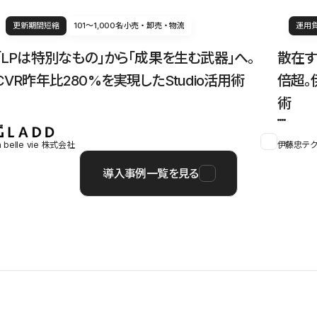
更新期間短縮
101〜1,000名
小売・卸売・物流
運用
「LPは特別なもの」から「成果を生む武器」へ。
散在す
CVR昨年比280%を実現したStudio活用術
倍超。
術
a belle vie 株式会社
伊藤忠テク
導入事例一覧を見る