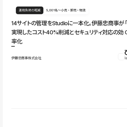
運用負荷の軽減
5,001名〜
小売・卸売・物流
14サイトの管理をStudioに一本化。伊藤忠商事が
実現したコスト40%削減とセキュリティ対応の効
率化
伊藤忠商事株式会社
l