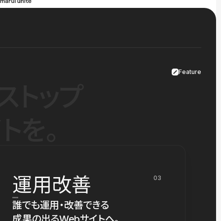
Feature
ストップ
トを。
運用改善
03
誰でも運用・改善できる
成果の出るWebサイトへ。