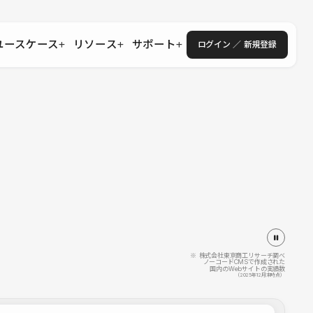
ユースケース
リソース
サポート
ログイン ／ 新規登録
・エンタープライズ
ス
相談窓口
学習コンテンツ
目的に沿ったサポートコンテンツを探す
 Store
Studio Academy
社
よくある質問
ートから始める
公式YouTubeの動画で学ぶ
採用
導入にあたってよくある質問を探す
理店・コンサル
o Showcase
全国ワークショップ
ヘルプセンター
を見る
基本操作を学ぶイベントを探す
トアップ
操作や機能に関するマニュアルを探す
 Community
セミナー
システムステータス
同士で繋がり知見を深める
技術向上に役立つイベントを探す
不具合・障害情報を確認する
 Experts
C
作会社を探す
※ 株式会社東京商工リサーチ調べ
ノーコードCMSで作成された
国内のWebサイトの実績数
 Blog
（2025年12月末時点）
見る
s New