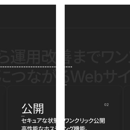
ら運用改善
までワン
につながるWebサイ
公開
02
セキュアな状態でワンクリック公開
高性能なホスティング機能。