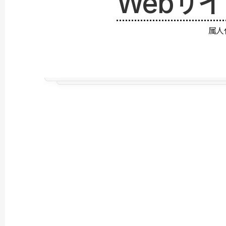
Webサ
属人