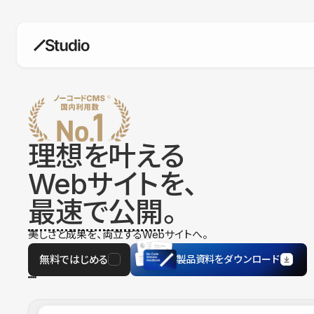
構築
デザインエディタ
コードを書かずにデザイン自体を自
在に
理想を叶える
CMS
Webサイトを、
柔軟なコンテンツ管理システム
最速で公開
。
フォーム
フォーム設置もノーコードで完結
美しさと成果を、両立するWebサイトへ。
SEO
検索エンジン向けの設定項目も充実
無料ではじめる
製品資料をダウンロード