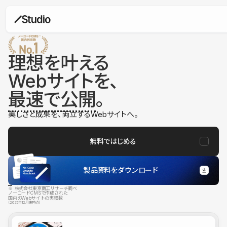
理想を叶える
Webサイトを、
最速で公開
。
美しさと成果を、両立するWebサイトへ。
無料ではじめる
製品資料をダウンロード
※ 株式会社東京商工リサーチ調べ
ノーコードCMSで作成された
国内のWebサイトの実績数
（2025年12月末時点）