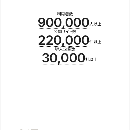
利用者数
900,000
人以上
公開サイト数
220,000
件以上
導入企業数
30,000
社以上