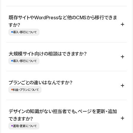
コーポレートサイト、サービスサイト、LP、採用サイト、ブロ
既存サイトやWordPressなど他のCMSから移行できま
グ・メディア、イベントサイト、店舗・商品紹介サイト、ポートフ
すか？
ォリオなど幅広く制作できます。
導入・移行について
制作事例はこちら
はい。既存サイトの構成やコンテンツ、URLを整理したうえで、
大規模サイト向けの相談はできますか？
Studio上に再構築する形で移行できます。 WordPressの場合は、
導入・移行について
XMLファイルを使って投稿記事や固定ページ、カテゴリー、タグな
どの一部データをStudio CMSへインポートできます。ただし、サ
はい。アクセス規模が大きいサイトや、複数部門での運用、権限管
プランごとの違いはなんですか？
イト全体のデザインや設定がそのまま移行されるわけではないた
理、セキュリティ確認、既存システムとの連携など、個別の要件が
料金・プランについて
め、移行後にページ構成やデザイン、CMS設計、URL・リダイレク
ある場合はご相談いただけます。サイトの規模や運用体制に応じ
ト設定などの確認が必要です。
て、適したプランや進め方をご案内します。要件が固まりきってい
公開ページ数、バージョン履歴の期間、CMS利用数の上限、権限
デザインの知識がない担当者でも、ページを更新・追加
ない段階でも、お問い合わせください。
管理の有無などがプランごとに異なります。詳しくは料金プランペ
できますか？
お問合せはこちら
ージをご覧ください。
運用・更新について
料金プランはこちら