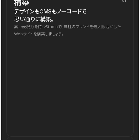
構築
01
デザインもCMSもノーコードで
思い通りに構築。
高い表現力を持つStudioで、自社のブランドを最大限活かした
Webサイトを構築しましょう。