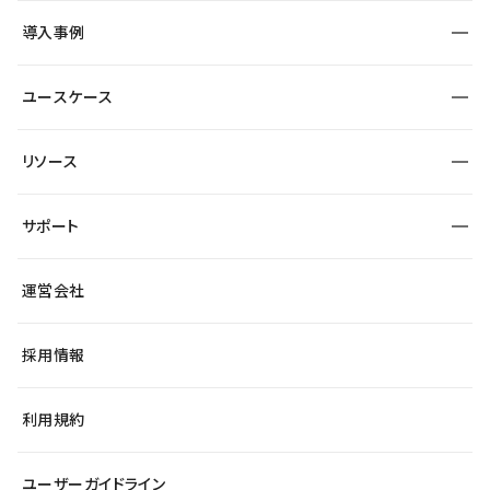
SEO
採用サイト
導入事例
運用
サービスサイト
サイト運用
事例インタビュー
業種から探す
ユースケース
セキュリティ
導入企業
宿泊・レジャー
大企業・エンタープライズ
ワークスペース
サイト制作事例
エンタメ
リソース
より自在に
制作会社
自治体
テンプレートを探す
Figma to Studio
広告代理店・コンサル
サポート
課題から探す
制作会社を探す
Lottie for Studio
スタートアップ
マーケターでのLP運用
総合窓口
サイト制作事例
アクセシビリティ
運営会社
飲食店
よくある質問
WordPressからの移行
ブログ
ヘルプセンター
小売・EC
サイト導線の変更
最新情報
採用情報
システムステータス
Studio Community
学習コンテンツ
利用規約
公式YouTube
全国ワークショップ
ユーザーガイドライン