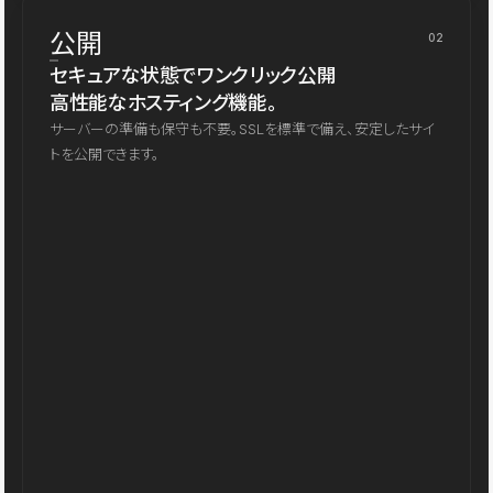
公開
02
セキュアな状態でワンクリック公開
高性能なホスティング機能。
サーバーの準備も保守も不要。SSLを標準で備え、安定したサイ
トを公開できます。