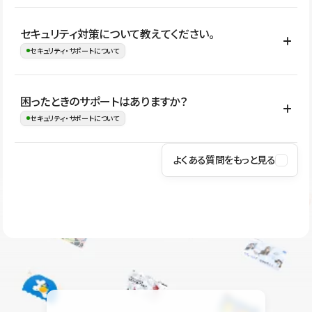
はい。CMSやコンポーネントを活用して更新範囲を設計しておく
セキュリティ対策について教えてください。
ことで、デザインを崩しにくい状態で運用できます。 さらにコン
セキュリティ・サポートについて
テンツ編集モードを使うと、編集できる範囲をテキスト・画像・ア
イコンなどに絞れるため、担当者ごとの見た目のばらつきを抑え
Studioでは、公開サイトやサービスを安全に利用できるよう、通信
困ったときのサポートはありますか？
ながらレイアウトに影響を与えずに更新作業を進めやすくなりま
の暗号化、データ保護、アクセス管理、脆弱性対策など、複数の観
セキュリティ・サポートについて
す。
点からセキュリティ対策を行っています。Studioで公開したサイト
はSSL/TLSによる通信暗号化に対応しており、悪質なスクリプトの
よくある質問をもっと見る
操作方法や機能については、ヘルプセンターでご確認いただけま
実行制限や、不正アクセス・攻撃への対策も実施しています。
す。編集、公開、CMS、フォーム、ドメイン設定など、目的に合
Studioのセキュリティ対策について
わせて記事を検索できます。有人サポート（チャット）は Mini プ
ラン以上のご契約プロジェクトでご利用いただけます。そのほか、
ユーザー同士で質問・相談できるコミュニティもご利用ください。
ヘルプセンターはこちら