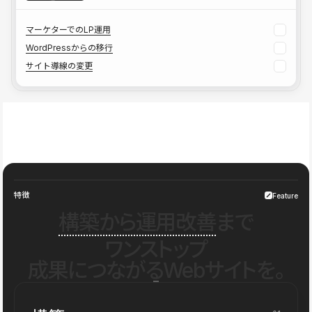
マーケターでのLP運用
WordPressからの移行
サイト導線の変更
特徴
Feature
構築から運用改善
まで
ワンストップ
成果につながるWebサイトを。