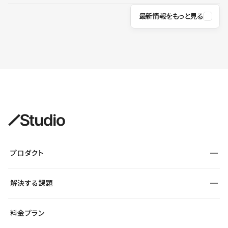
最新情報をもっと見る
プロダクト
構築
解決する課題
デザインエディタ
CMS
サイト種別から探す
料金プラン
コーポレートサイト
フォーム