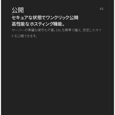
公開
02
セキュアな状態でワンクリック公開
高性能なホスティング機能。
サーバーの準備も保守も不要。SSLを標準で備え、安定したサイ
トを公開できます。