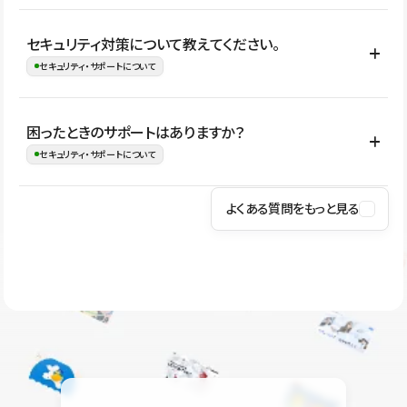
はい。CMSやコンポーネントを活用して更新範囲を設計しておく
セキュリティ対策について教えてください。
ことで、デザインを崩しにくい状態で運用できます。 さらにコン
セキュリティ・サポートについて
テンツ編集モードを使うと、編集できる範囲をテキスト・画像・ア
イコンなどに絞れるため、担当者ごとの見た目のばらつきを抑え
Studioでは、公開サイトやサービスを安全に利用できるよう、通信
困ったときのサポートはありますか？
ながらレイアウトに影響を与えずに更新作業を進めやすくなりま
の暗号化、データ保護、アクセス管理、脆弱性対策など、複数の観
セキュリティ・サポートについて
す。
点からセキュリティ対策を行っています。Studioで公開したサイト
はSSL/TLSによる通信暗号化に対応しており、悪質なスクリプトの
よくある質問をもっと見る
操作方法や機能については、ヘルプセンターでご確認いただけま
実行制限や、不正アクセス・攻撃への対策も実施しています。
す。編集、公開、CMS、フォーム、ドメイン設定など、目的に合
Studioのセキュリティ対策について
わせて記事を検索できます。有人サポート（チャット）は Mini プ
ラン以上のご契約プロジェクトでご利用いただけます。そのほか、
ユーザー同士で質問・相談できるコミュニティもご利用ください。
ヘルプセンターはこちら