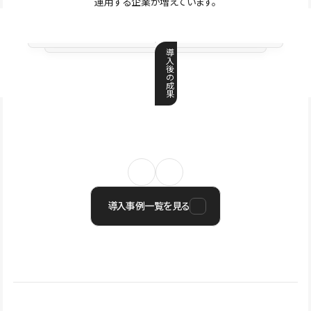
運用する企業が増えています。
導
入
後
の
成
果
導入事例一覧を見る