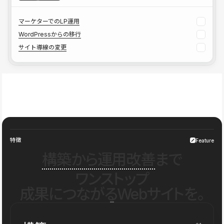
マーケターでのLP運用
WordPressからの移行
サイト導線の変更
特徴
Feature
構築から運用改善
まで
ワンストップ
成果につながるWebサイトを。