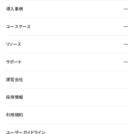
SEO
採用サイト
導入事例
運用
サービスサイト
サイト運用
事例インタビュー
業種から探す
ユースケース
セキュリティ
導入企業
宿泊・レジャー
大企業・エンタープライズ
ワークスペース
サイト制作事例
エンタメ
リソース
より自在に
制作会社
自治体
テンプレートを探す
Figma to Studio
広告代理店・コンサル
サポート
課題から探す
制作会社を探す
Lottie for Studio
スタートアップ
マーケターでのLP運用
総合窓口
サイト制作事例
アクセシビリティ
運営会社
飲食店
よくある質問
WordPressからの移行
ブログ
ヘルプセンター
小売・EC
サイト導線の変更
最新情報
採用情報
システムステータス
Studio Community
学習コンテンツ
利用規約
公式YouTube
全国ワークショップ
ユーザーガイドライン