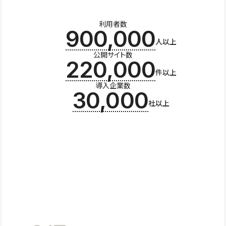
利用者数
900,000
人以上
公開サイト数
220,000
件以上
導入企業数
30,000
社以上