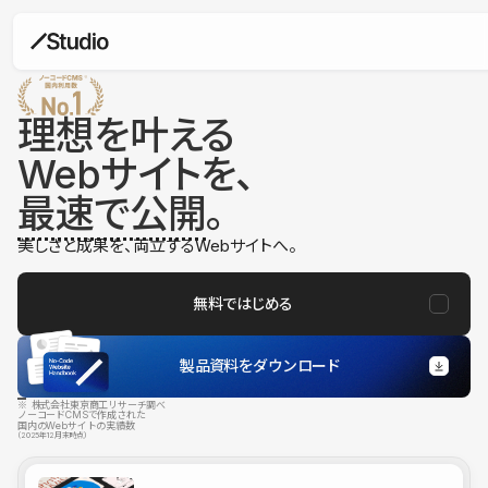
理想を叶える
Webサイトを、
最速で公開
。
美しさと成果を、両立するWebサイトへ。
無料ではじめる
製品資料をダウンロード
※ 株式会社東京商工リサーチ調べ
ノーコードCMSで作成された
国内のWebサイトの実績数
（2025年12月末時点）