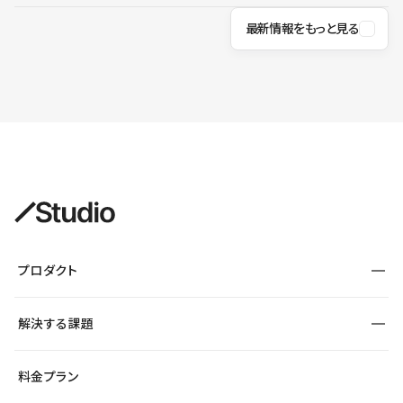
最新情報をもっと見る
プロダクト
構築
解決する課題
デザインエディタ
CMS
サイト種別から探す
料金プラン
コーポレートサイト
フォーム