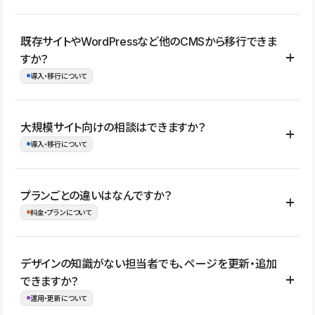
コーポレートサイト、サービスサイト、LP、採用サイト、ブロ
既存サイトやWordPressなど他のCMSから移行できま
グ・メディア、イベントサイト、店舗・商品紹介サイト、ポートフ
すか？
ォリオなど幅広く制作できます。
導入・移行について
制作事例はこちら
はい。既存サイトの構成やコンテンツ、URLを整理したうえで、
大規模サイト向けの相談はできますか？
Studio上に再構築する形で移行できます。 WordPressの場合は、
導入・移行について
XMLファイルを使って投稿記事や固定ページ、カテゴリー、タグな
どの一部データをStudio CMSへインポートできます。ただし、サ
はい。アクセス規模が大きいサイトや、複数部門での運用、権限管
プランごとの違いはなんですか？
イト全体のデザインや設定がそのまま移行されるわけではないた
理、セキュリティ確認、既存システムとの連携など、個別の要件が
料金・プランについて
め、移行後にページ構成やデザイン、CMS設計、URL・リダイレク
ある場合はご相談いただけます。サイトの規模や運用体制に応じ
ト設定などの確認が必要です。
て、適したプランや進め方をご案内します。要件が固まりきってい
公開ページ数、バージョン履歴の期間、CMS利用数の上限、権限
デザインの知識がない担当者でも、ページを更新・追加
ない段階でも、お問い合わせください。
管理の有無などがプランごとに異なります。詳しくは料金プランペ
できますか？
お問合せはこちら
ージをご覧ください。
運用・更新について
料金プランはこちら