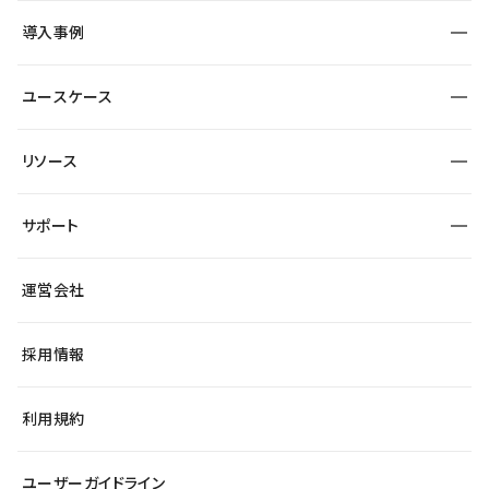
SEO
採用サイト
導入事例
運用
サービスサイト
サイト運用
事例インタビュー
業種から探す
ユースケース
セキュリティ
導入企業
宿泊・レジャー
大企業・エンタープライズ
ワークスペース
サイト制作事例
エンタメ
リソース
より自在に
制作会社
自治体
テンプレートを探す
Figma to Studio
広告代理店・コンサル
サポート
課題から探す
制作会社を探す
Lottie for Studio
スタートアップ
マーケターでのLP運用
総合窓口
サイト制作事例
アクセシビリティ
運営会社
飲食店
よくある質問
WordPressからの移行
ブログ
ヘルプセンター
小売・EC
サイト導線の変更
最新情報
採用情報
システムステータス
Studio Community
学習コンテンツ
利用規約
公式YouTube
全国ワークショップ
ユーザーガイドライン