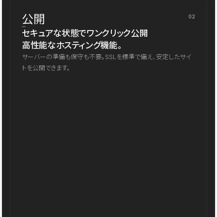
公開
02
セキュアな状態でワンクリック公開
高性能なホスティング機能。
サーバーの準備も保守も不要。SSLを標準で備え、安定したサイ
トを公開できます。