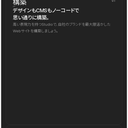
構築
01
デザインもCMSもノーコードで
思い通りに構築。
高い表現力を持つStudioで、自社のブランドを最大限活かした
Webサイトを構築しましょう。