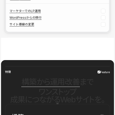
マーケターでのLP運用
WordPressからの移行
サイト導線の変更
特徴
Feature
構築から運用改善
まで
ワンストップ
成果につながるWebサイトを。