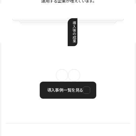
運用する企業が増えています。
導
入
後
の
成
果
導入事例一覧を見る