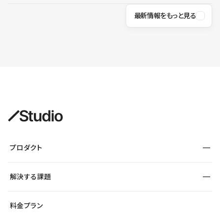
最新情報をもっと見る
プロダクト
構築
解決する課題
デザインエディタ
CMS
サイト種別から探す
料金プラン
コーポレートサイト
フォーム