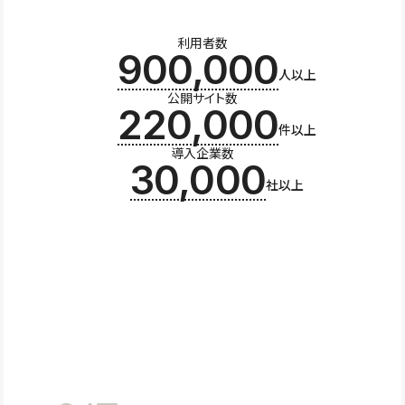
利用者数
900,000
人以上
公開サイト数
220,000
件以上
導入企業数
30,000
社以上