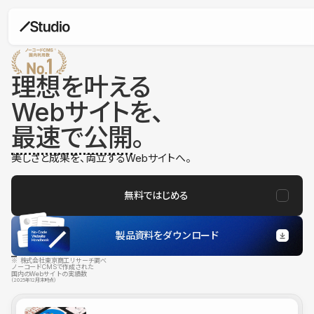
理想を叶える
Webサイトを、
最速で公開
。
美しさと成果を、両立するWebサイトへ。
無料ではじめる
製品資料をダウンロード
※ 株式会社東京商工リサーチ調べ
ノーコードCMSで作成された
国内のWebサイトの実績数
（2025年12月末時点）