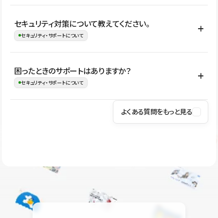
はい。CMSやコンポーネントを活用して更新範囲を設計しておく
セキュリティ対策について教えてください。
ことで、デザインを崩しにくい状態で運用できます。 さらにコン
セキュリティ・サポートについて
テンツ編集モードを使うと、編集できる範囲をテキスト・画像・ア
イコンなどに絞れるため、担当者ごとの見た目のばらつきを抑え
Studioでは、公開サイトやサービスを安全に利用できるよう、通信
困ったときのサポートはありますか？
ながらレイアウトに影響を与えずに更新作業を進めやすくなりま
の暗号化、データ保護、アクセス管理、脆弱性対策など、複数の観
セキュリティ・サポートについて
す。
点からセキュリティ対策を行っています。Studioで公開したサイト
はSSL/TLSによる通信暗号化に対応しており、悪質なスクリプトの
よくある質問をもっと見る
操作方法や機能については、ヘルプセンターでご確認いただけま
実行制限や、不正アクセス・攻撃への対策も実施しています。
す。編集、公開、CMS、フォーム、ドメイン設定など、目的に合
Studioのセキュリティ対策について
わせて記事を検索できます。有人サポート（チャット）は Mini プ
ラン以上のご契約プロジェクトでご利用いただけます。そのほか、
ユーザー同士で質問・相談できるコミュニティもご利用ください。
ヘルプセンターはこちら