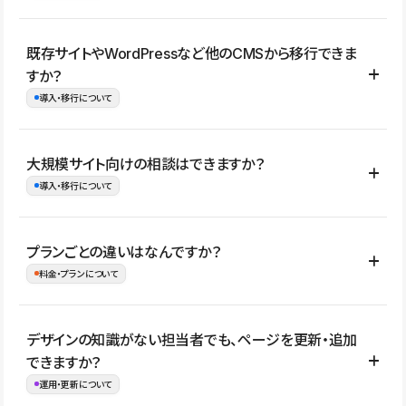
コーポレートサイト、サービスサイト、LP、採用サイト、ブロ
既存サイトやWordPressなど他のCMSから移行できま
グ・メディア、イベントサイト、店舗・商品紹介サイト、ポートフ
すか？
ォリオなど幅広く制作できます。
導入・移行について
制作事例はこちら
はい。既存サイトの構成やコンテンツ、URLを整理したうえで、
大規模サイト向けの相談はできますか？
Studio上に再構築する形で移行できます。 WordPressの場合は、
導入・移行について
XMLファイルを使って投稿記事や固定ページ、カテゴリー、タグな
どの一部データをStudio CMSへインポートできます。ただし、サ
はい。アクセス規模が大きいサイトや、複数部門での運用、権限管
プランごとの違いはなんですか？
イト全体のデザインや設定がそのまま移行されるわけではないた
理、セキュリティ確認、既存システムとの連携など、個別の要件が
料金・プランについて
め、移行後にページ構成やデザイン、CMS設計、URL・リダイレク
ある場合はご相談いただけます。サイトの規模や運用体制に応じ
ト設定などの確認が必要です。
て、適したプランや進め方をご案内します。要件が固まりきってい
公開ページ数、バージョン履歴の期間、CMS利用数の上限、権限
デザインの知識がない担当者でも、ページを更新・追加
ない段階でも、お問い合わせください。
管理の有無などがプランごとに異なります。詳しくは料金プランペ
できますか？
お問合せはこちら
ージをご覧ください。
運用・更新について
料金プランはこちら