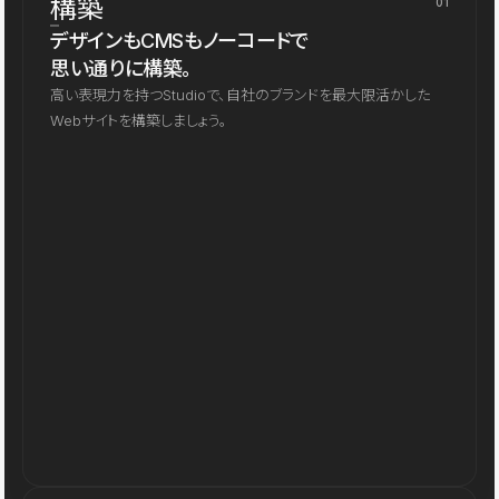
構築
01
デザインもCMSもノーコードで
思い通りに構築。
高い表現力を持つStudioで、自社のブランドを最大限活かした
Webサイトを構築しましょう。