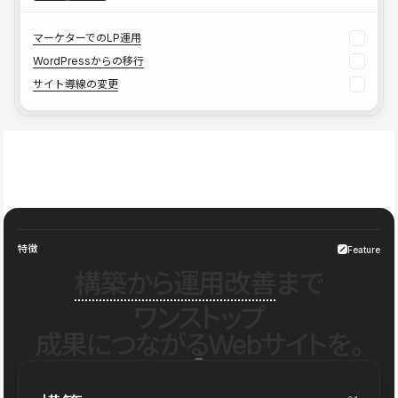
マーケターでのLP運用
WordPressからの移行
サイト導線の変更
特徴
Feature
構築から運用改善
まで
ワンストップ
成果につながるWebサイトを。