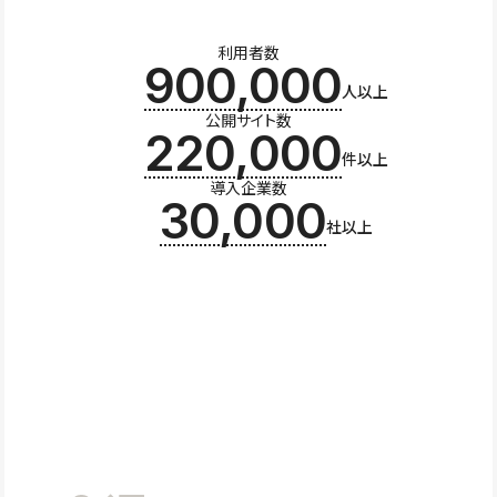
利用者数
900,000
人以上
公開サイト数
220,000
件以上
導入企業数
30,000
社以上