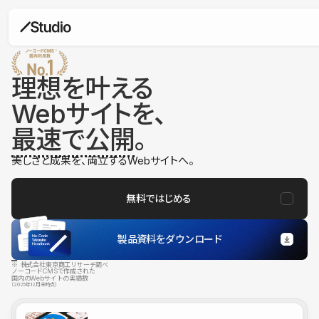
理想を叶える
Webサイトを、
最速で公開
。
美しさと成果を、両立するWebサイトへ。
無料ではじめる
製品資料をダウンロード
※ 株式会社東京商工リサーチ調べ
ノーコードCMSで作成された
国内のWebサイトの実績数
（2025年12月末時点）