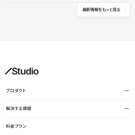
最新情報をもっと見る
プロダクト
構築
解決する課題
デザインエディタ
CMS
サイト種別から探す
料金プラン
コーポレートサイト
フォーム