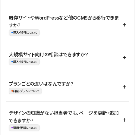
コーポレートサイト、サービスサイト、LP、採用サイト、ブロ
既存サイトやWordPressなど他のCMSから移行できま
グ・メディア、イベントサイト、店舗・商品紹介サイト、ポートフ
すか？
ォリオなど幅広く制作できます。
導入・移行について
制作事例はこちら
はい。既存サイトの構成やコンテンツ、URLを整理したうえで、
大規模サイト向けの相談はできますか？
Studio上に再構築する形で移行できます。 WordPressの場合は、
導入・移行について
XMLファイルを使って投稿記事や固定ページ、カテゴリー、タグな
どの一部データをStudio CMSへインポートできます。ただし、サ
はい。アクセス規模が大きいサイトや、複数部門での運用、権限管
プランごとの違いはなんですか？
イト全体のデザインや設定がそのまま移行されるわけではないた
理、セキュリティ確認、既存システムとの連携など、個別の要件が
料金・プランについて
め、移行後にページ構成やデザイン、CMS設計、URL・リダイレク
ある場合はご相談いただけます。サイトの規模や運用体制に応じ
ト設定などの確認が必要です。
て、適したプランや進め方をご案内します。要件が固まりきってい
公開ページ数、バージョン履歴の期間、CMS利用数の上限、権限
デザインの知識がない担当者でも、ページを更新・追加
ない段階でも、お問い合わせください。
管理の有無などがプランごとに異なります。詳しくは料金プランペ
できますか？
お問合せはこちら
ージをご覧ください。
運用・更新について
料金プランはこちら