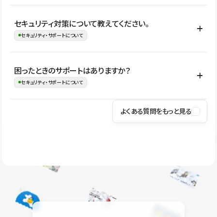
はい。CMSやコンポーネントを活用して更新範囲を設計しておく
セキュリティ対策について教えてください。
ことで、デザインを崩しにくい状態で運用できます。 さらにコン
セキュリティ・サポートについて
テンツ編集モードを使うと、編集できる範囲をテキスト・画像・ア
イコンなどに絞れるため、担当者ごとの見た目のばらつきを抑え
Studioでは、公開サイトやサービスを安全に利用できるよう、通信
困ったときのサポートはありますか？
ながらレイアウトに影響を与えずに更新作業を進めやすくなりま
の暗号化、データ保護、アクセス管理、脆弱性対策など、複数の観
セキュリティ・サポートについて
す。
点からセキュリティ対策を行っています。Studioで公開したサイト
はSSL/TLSによる通信暗号化に対応しており、悪質なスクリプトの
よくある質問をもっと見る
操作方法や機能については、ヘルプセンターでご確認いただけま
実行制限や、不正アクセス・攻撃への対策も実施しています。
す。編集、公開、CMS、フォーム、ドメイン設定など、目的に合
Studioのセキュリティ対策について
わせて記事を検索できます。有人サポート（チャット）は Mini プ
ラン以上のご契約プロジェクトでご利用いただけます。そのほか、
ユーザー同士で質問・相談できるコミュニティもご利用ください。
ヘルプセンターはこちら