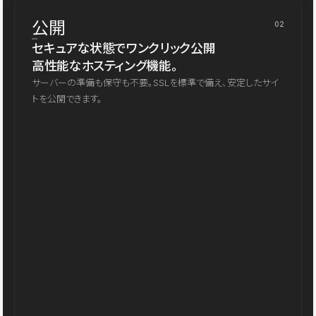
公開
02
セキュアな状態でワンクリック公開
高性能なホスティング機能。
サーバーの準備も保守も不要。SSLを標準で備え、安定したサイ
トを公開できます。