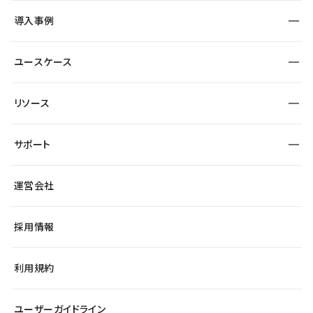
SEO
採用サイト
導入事例
運用
サービスサイト
サイト運用
事例インタビュー
業種から探す
ユースケース
セキュリティ
導入企業
宿泊・レジャー
大企業・エンタープライズ
ワークスペース
サイト制作事例
エンタメ
リソース
より自在に
制作会社
自治体
テンプレートを探す
Figma to Studio
広告代理店・コンサル
サポート
課題から探す
制作会社を探す
Lottie for Studio
スタートアップ
マーケターでのLP運用
総合窓口
サイト制作事例
アクセシビリティ
運営会社
飲食店
よくある質問
WordPressからの移行
ブログ
ヘルプセンター
小売・EC
サイト導線の変更
最新情報
採用情報
システムステータス
Studio Community
学習コンテンツ
利用規約
公式YouTube
全国ワークショップ
ユーザーガイドライン