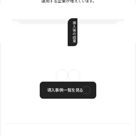
運用する企業が増えています。
導
入
後
の
成
果
導入事例一覧を見る