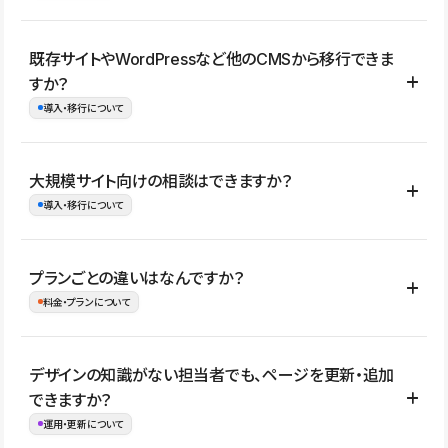
コーポレートサイト、サービスサイト、LP、採用サイト、ブロ
既存サイトやWordPressなど他のCMSから移行できま
グ・メディア、イベントサイト、店舗・商品紹介サイト、ポートフ
すか？
ォリオなど幅広く制作できます。
導入・移行について
制作事例はこちら
はい。既存サイトの構成やコンテンツ、URLを整理したうえで、
大規模サイト向けの相談はできますか？
Studio上に再構築する形で移行できます。 WordPressの場合は、
導入・移行について
XMLファイルを使って投稿記事や固定ページ、カテゴリー、タグな
どの一部データをStudio CMSへインポートできます。ただし、サ
はい。アクセス規模が大きいサイトや、複数部門での運用、権限管
プランごとの違いはなんですか？
イト全体のデザインや設定がそのまま移行されるわけではないた
理、セキュリティ確認、既存システムとの連携など、個別の要件が
料金・プランについて
め、移行後にページ構成やデザイン、CMS設計、URL・リダイレク
ある場合はご相談いただけます。サイトの規模や運用体制に応じ
ト設定などの確認が必要です。
て、適したプランや進め方をご案内します。要件が固まりきってい
公開ページ数、バージョン履歴の期間、CMS利用数の上限、権限
デザインの知識がない担当者でも、ページを更新・追加
ない段階でも、お問い合わせください。
管理の有無などがプランごとに異なります。詳しくは料金プランペ
できますか？
お問合せはこちら
ージをご覧ください。
運用・更新について
料金プランはこちら