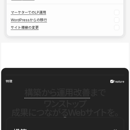
マーケターでのLP運用
WordPressからの移行
サイト導線の変更
特徴
Feature
構築から運用改善
まで
ワンストップ
成果につながるWebサイトを。