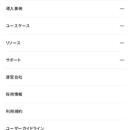
SEO
採用サイト
導入事例
運用
サービスサイト
サイト運用
事例インタビュー
業種から探す
ユースケース
セキュリティ
導入企業
宿泊・レジャー
大企業・エンタープライズ
ワークスペース
サイト制作事例
エンタメ
リソース
より自在に
制作会社
自治体
テンプレートを探す
Figma to Studio
広告代理店・コンサル
サポート
課題から探す
制作会社を探す
Lottie for Studio
スタートアップ
マーケターでのLP運用
総合窓口
サイト制作事例
アクセシビリティ
運営会社
飲食店
よくある質問
WordPressからの移行
ブログ
ヘルプセンター
小売・EC
サイト導線の変更
最新情報
採用情報
システムステータス
Studio Community
学習コンテンツ
利用規約
公式YouTube
全国ワークショップ
ユーザーガイドライン