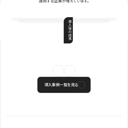
運用する企業が増えています。
導
入
後
の
成
果
導入事例一覧を見る