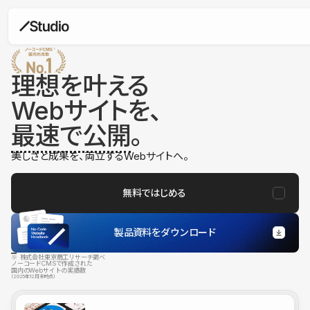
理想を叶える
Webサイトを、
最速で公開
。
美しさと成果を、両立するWebサイトへ。
無料ではじめる
製品資料をダウンロード
※ 株式会社東京商工リサーチ調べ
ノーコードCMSで作成された
国内のWebサイトの実績数
（2025年12月末時点）