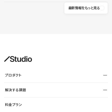
最新情報をもっと見る
プロダクト
構築
解決する課題
デザインエディタ
CMS
サイト種別から探す
料金プラン
コーポレートサイト
フォーム