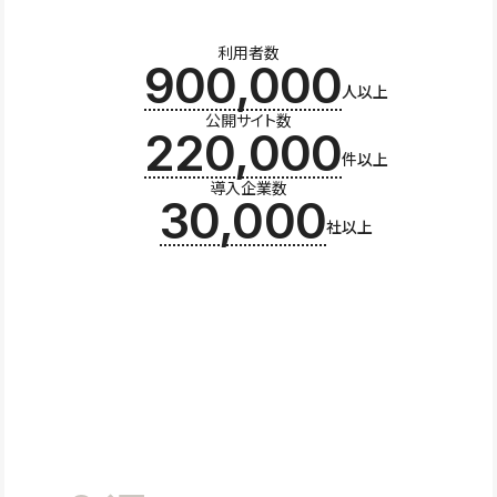
利用者数
900,000
人以上
公開サイト数
220,000
件以上
導入企業数
30,000
社以上