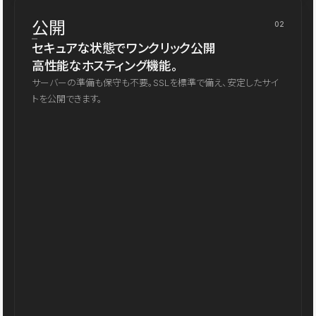
公開
02
セキュアな状態でワンクリック公開
高性能なホスティング機能。
サーバーの準備も保守も不要。SSLを標準で備え、安定したサイ
トを公開できます。