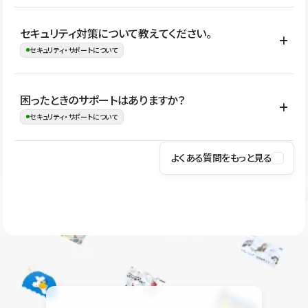
はい。CMSやコンポーネントを活用して更新範囲を設計しておく
セキュリティ対策について教えてください。
ことで、デザインを崩しにくい状態で運用できます。 さらにコン
セキュリティ・サポートについて
テンツ編集モードを使うと、編集できる範囲をテキスト・画像・ア
イコンなどに絞れるため、担当者ごとの見た目のばらつきを抑え
Studioでは、公開サイトやサービスを安全に利用できるよう、通信
困ったときのサポートはありますか？
ながらレイアウトに影響を与えずに更新作業を進めやすくなりま
の暗号化、データ保護、アクセス管理、脆弱性対策など、複数の観
セキュリティ・サポートについて
す。
点からセキュリティ対策を行っています。Studioで公開したサイト
はSSL/TLSによる通信暗号化に対応しており、悪質なスクリプトの
よくある質問をもっと見る
操作方法や機能については、ヘルプセンターでご確認いただけま
実行制限や、不正アクセス・攻撃への対策も実施しています。
す。編集、公開、CMS、フォーム、ドメイン設定など、目的に合
Studioのセキュリティ対策について
わせて記事を検索できます。有人サポート（チャット）は Mini プ
ラン以上のご契約プロジェクトでご利用いただけます。そのほか、
ユーザー同士で質問・相談できるコミュニティもご利用ください。
ヘルプセンターはこちら