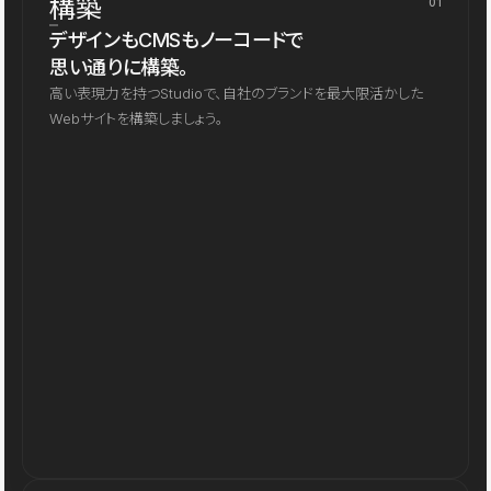
構築
01
デザインもCMSもノーコードで
思い通りに構築。
高い表現力を持つStudioで、自社のブランドを最大限活かした
Webサイトを構築しましょう。