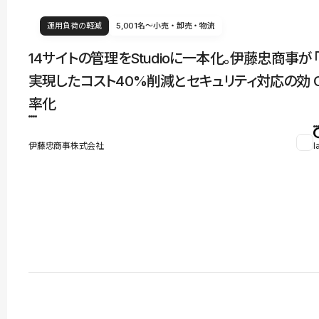
運用負荷の軽減
5,001名〜
小売・卸売・物流
14サイトの管理をStudioに一本化。伊藤忠商事が
実現したコスト40%削減とセキュリティ対応の効
率化
伊藤忠商事株式会社
l