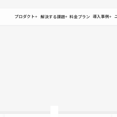
プロダクト
導入事例
解決する課題
料金プラン
運用
より自在に
事例インタビュー
大企業
リソー
お客様からの声をご紹介
サイト運用
Figma to Studio
Studio
制作会
導入企業
安心のバックアップや権限管理
デザインを一瞬でWebサイトに
テンプレ
様々な規模・業種の企業が
広告代
セキュリティ
Lottie for Studio
Studi
Studio Showcase
サイトの安全を守る仕組み
より豊かなアニメーション表現
制作事例
スター
Studioサイトギャラリー
ワークスペース
アクセシビリティ
Studio
複数プロジェクトを一括管理
Webサイトをすべての人に
飲食店
ユーザー
Studio
小売・E
Web制
Studio
ブログを
What'