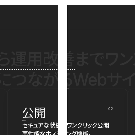
ら運用改善
までワン
につながるWebサイ
公開
02
セキュアな状態でワンクリック公開
高性能なホスティング機能。