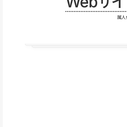
Webサ
属人