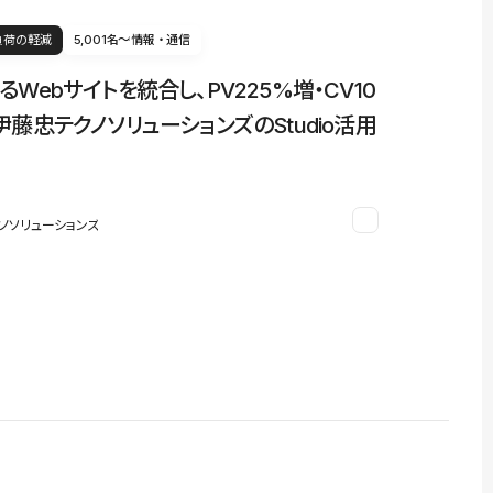
負荷の軽減
5,001名〜
情報・通信
るWebサイトを統合し、PV225%増・CV10
伊藤忠テクノソリューションズのStudio活用
ノソリューションズ