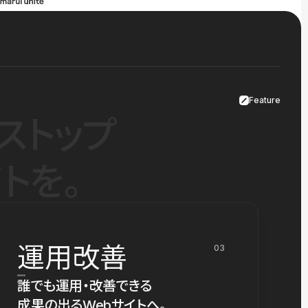
Feature
ストップ
トを。
運用改善
03
誰でも運用・改善できる
成果の出るWebサイトへ。