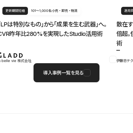
更新期間短縮
101〜1,000名
小売・卸売・物流
運用
「LPは特別なもの」から「成果を生む武器」へ。
散在す
CVR昨年比280%を実現したStudio活用術
倍超。
術
a belle vie 株式会社
伊藤忠テク
導入事例一覧を見る