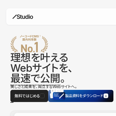
構築
デザインエディタ
コードを書かずにデザイン自体を自
在に
理想を叶える
CMS
Webサイトを、
柔軟なコンテンツ管理システム
最速で公開
。
フォーム
フォーム設置もノーコードで完結
美しさと成果を、両立するWebサイトへ。
SEO
検索エンジン向けの設定項目も充実
無料ではじめる
製品資料をダウンロード