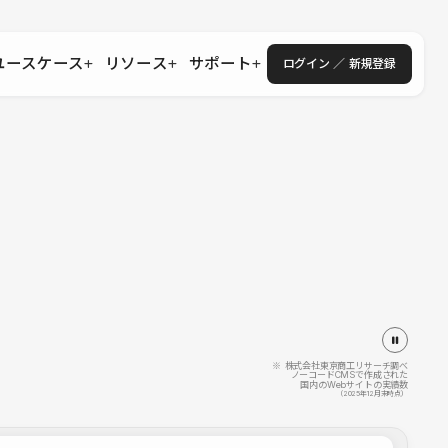
ユースケース
リソース
サポート
ログイン ／ 新規登録
・エンタープライズ
ス
相談窓口
学習コンテンツ
目的に沿ったサポートコンテンツを探す
 Store
Studio Academy
社
よくある質問
ートから始める
公式YouTubeの動画で学ぶ
採用
導入にあたってよくある質問を探す
理店・コンサル
o Showcase
全国ワークショップ
ヘルプセンター
を見る
基本操作を学ぶイベントを探す
トアップ
操作や機能に関するマニュアルを探す
 Community
セミナー
システムステータス
同士で繋がり知見を深める
技術向上に役立つイベントを探す
不具合・障害情報を確認する
 Experts
C
作会社を探す
※ 株式会社東京商工リサーチ調べ
ノーコードCMSで作成された
国内のWebサイトの実績数
 Blog
（2025年12月末時点）
見る
s New