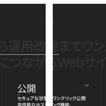
ら運用改善
までワン
につながるWebサイ
公開
02
セキュアな状態でワンクリック公開
高性能なホスティング機能。