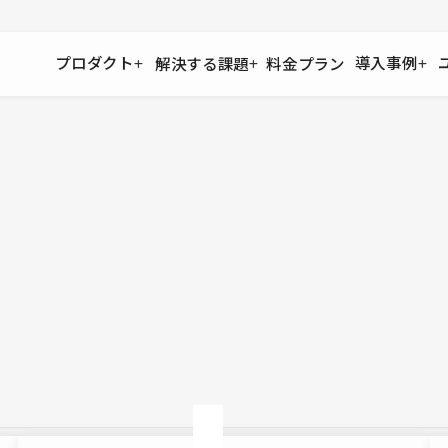
プロダクト
導入事例
解決する課題
料金プラン
運用
より自在に
事例インタビュー
大企業
リソー
お客様からの声をご紹介
サイト運用
Figma to Studio
Studio
制作会
導入企業
安心のバックアップや権限管理
デザインを一瞬でWebサイトに
テンプレ
様々な規模・業種の企業が
広告代
セキュリティ
Lottie for Studio
Studi
Studio Showcase
サイトの安全を守る仕組み
より豊かなアニメーション表現
制作事例
スター
Studioサイトギャラリー
ワークスペース
アクセシビリティ
Studio
複数プロジェクトを一括管理
Webサイトをすべての人に
飲食店
ユーザー
Studio
小売・E
Web制
Studio
ブログを
What'