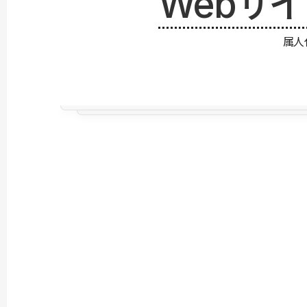
Webサ
属人