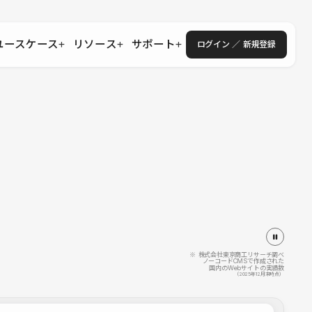
ユースケース
リソース
サポート
ログイン ／ 新規登録
・エンタープライズ
ス
相談窓口
学習コンテンツ
目的に沿ったサポートコンテンツを探す
 Store
Studio Academy
社
よくある質問
ートから始める
公式YouTubeの動画で学ぶ
採用
導入にあたってよくある質問を探す
理店・コンサル
o Showcase
全国ワークショップ
ヘルプセンター
を見る
基本操作を学ぶイベントを探す
トアップ
操作や機能に関するマニュアルを探す
 Community
セミナー
システムステータス
同士で繋がり知見を深める
技術向上に役立つイベントを探す
不具合・障害情報を確認する
 Experts
C
作会社を探す
※ 株式会社東京商工リサーチ調べ
ノーコードCMSで作成された
国内のWebサイトの実績数
 Blog
（2025年12月末時点）
見る
s New