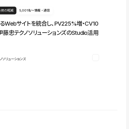
負荷の軽減
5,001名〜
情報・通信
るWebサイトを統合し、PV225%増・CV10
伊藤忠テクノソリューションズのStudio活用
ノソリューションズ