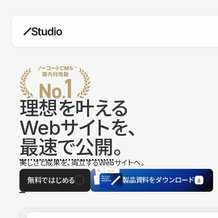
構築
デザインエディタ
コードを書かずにデザイン自体を自
在に
理想を叶える
CMS
Webサイトを、
柔軟なコンテンツ管理システム
最速で公開
。
フォーム
フォーム設置もノーコードで完結
美しさと成果を、両立するWebサイトへ。
SEO
検索エンジン向けの設定項目も充実
無料ではじめる
製品資料をダウンロード