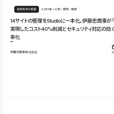
運用負荷の軽減
5,001名〜
小売・卸売・物流
14サイトの管理をStudioに一本化。伊藤忠商事が
実現したコスト40%削減とセキュリティ対応の効
率化
伊藤忠商事株式会社
l