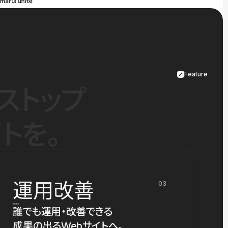
Feature
ストップ
トを。
運用改善
03
誰でも運用・改善できる
成果の出るWebサイトへ。