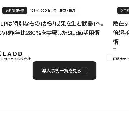
更新期間短縮
101〜1,000名
小売・卸売・物流
運用
「LPは特別なもの」から「成果を生む武器」へ。
散在す
CVR昨年比280%を実現したStudio活用術
倍超。
術
a belle vie 株式会社
伊藤忠テク
導入事例一覧を見る