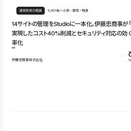
運用負荷の軽減
5,001名〜
小売・卸売・物流
14サイトの管理をStudioに一本化。伊藤忠商事が
実現したコスト40%削減とセキュリティ対応の効
率化
伊藤忠商事株式会社
l