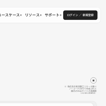
ユースケース
リソース
サポート
ログイン ／ 新規登録
・エンタープライズ
ス
相談窓口
学習コンテンツ
目的に沿ったサポートコンテンツを探す
 Store
Studio Academy
社
よくある質問
ートから始める
公式YouTubeの動画で学ぶ
採用
導入にあたってよくある質問を探す
理店・コンサル
o Showcase
全国ワークショップ
ヘルプセンター
を見る
基本操作を学ぶイベントを探す
トアップ
操作や機能に関するマニュアルを探す
 Community
セミナー
システムステータス
同士で繋がり知見を深める
技術向上に役立つイベントを探す
不具合・障害情報を確認する
 Experts
C
作会社を探す
※ 株式会社東京商工リサーチ調べ
ノーコードCMSで作成された
国内のWebサイトの実績数
 Blog
（2025年12月末時点）
見る
s New