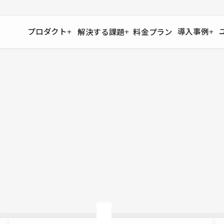
プロダクト
導入事例
解決する課題
料金プラン
運用
より自在に
事例インタビュー
大企業
リソー
お客様からの声をご紹介
サイト運用
Figma to Studio
Studio
制作会
導入企業
安心のバックアップや権限管理
デザインを一瞬でWebサイトに
テンプレ
様々な規模・業種の企業が
広告代
セキュリティ
Lottie for Studio
Studi
Studio Showcase
サイトの安全を守る仕組み
より豊かなアニメーション表現
制作事例
スター
Studioサイトギャラリー
ワークスペース
アクセシビリティ
Studio
複数プロジェクトを一括管理
Webサイトをすべての人に
飲食店
ユーザー
Studio
小売・E
Web制
Studio
ブログを
What'