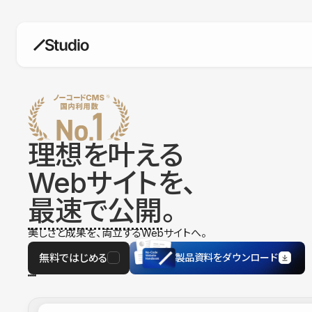
構築
デザインエディタ
コードを書かずにデザイン自体を自
在に
理想を叶える
CMS
Webサイトを、
柔軟なコンテンツ管理システム
最速で公開
。
フォーム
フォーム設置もノーコードで完結
美しさと成果を、両立するWebサイトへ。
SEO
検索エンジン向けの設定項目も充実
無料ではじめる
製品資料をダウンロード