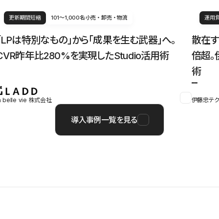
更新期間短縮
101〜1,000名
小売・卸売・物流
運用
「LPは特別なもの」から「成果を生む武器」へ。
散在す
CVR昨年比280%を実現したStudio活用術
倍超。
術
a belle vie 株式会社
伊藤忠テク
導入事例一覧を見る