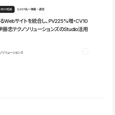
負荷の軽減
5,001名〜
情報・通信
るWebサイトを統合し、PV225%増・CV10
伊藤忠テクノソリューションズのStudio活用
ノソリューションズ