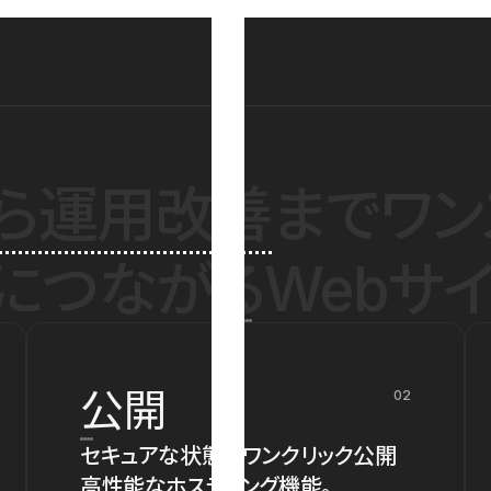
ら運用改善
までワン
につながるWebサイ
公開
02
セキュアな状態でワンクリック公開
高性能なホスティング機能。