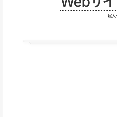
Webサ
属人