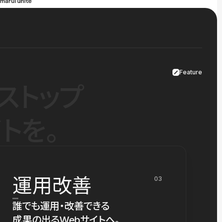
Feature
ストップ
トを。
運用改善
03
誰でも運用・改善できる
成果の出るWebサイトへ。