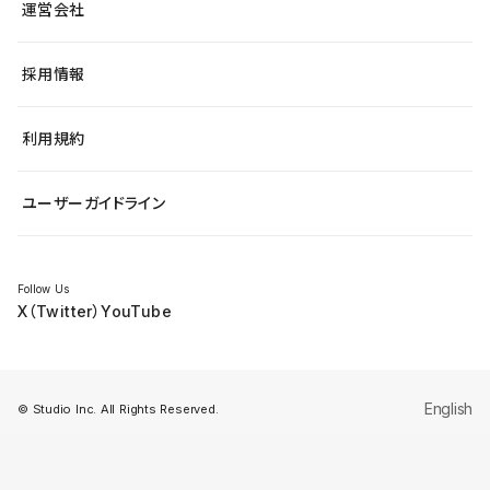
アクセシビリティ
運営会社
飲食店
よくある質問
WordPressからの移行
ブログ
ヘルプセンター
小売・EC
サイト導線の変更
最新情報
採用情報
システムステータス
Studio Community
学習コンテンツ
利用規約
公式YouTube
全国ワークショップ
ユーザーガイドライン
セミナー
Follow Us
X（Twitter）
YouTube
English
© Studio Inc. All Rights Reserved.