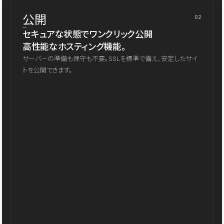
公開
02
セキュアな状態でワンクリック公開
高性能なホスティング機能。
サーバーの準備も保守も不要。SSLを標準で備え、安定したサイ
トを公開できます。