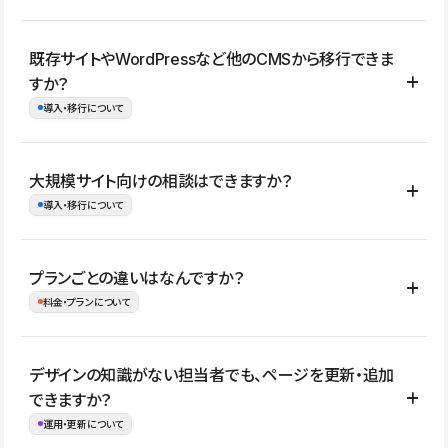
コーポレートサイト、サービスサイト、LP、採用サイト、ブロ
既存サイトやWordPressなど他のCMSから移行できま
グ・メディア、イベントサイト、店舗・商品紹介サイト、ポートフ
すか？
ォリオなど幅広く制作できます。
導入・移行について
制作事例はこちら
はい。既存サイトの構成やコンテンツ、URLを整理したうえで、
大規模サイト向けの相談はできますか？
Studio上に再構築する形で移行できます。 WordPressの場合は、
導入・移行について
XMLファイルを使って投稿記事や固定ページ、カテゴリー、タグな
どの一部データをStudio CMSへインポートできます。ただし、サ
はい。アクセス規模が大きいサイトや、複数部門での運用、権限管
プランごとの違いはなんですか？
イト全体のデザインや設定がそのまま移行されるわけではないた
理、セキュリティ確認、既存システムとの連携など、個別の要件が
料金・プランについて
め、移行後にページ構成やデザイン、CMS設計、URL・リダイレク
ある場合はご相談いただけます。サイトの規模や運用体制に応じ
ト設定などの確認が必要です。
て、適したプランや進め方をご案内します。要件が固まりきってい
公開ページ数、バージョン履歴の期間、CMS利用数の上限、権限
デザインの知識がない担当者でも、ページを更新・追加
ない段階でも、お問い合わせください。
管理の有無などがプランごとに異なります。詳しくは料金プランペ
できますか？
お問合せはこちら
ージをご覧ください。
運用・更新について
料金プランはこちら