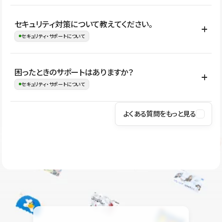
はい。CMSやコンポーネントを活用して更新範囲を設計しておく
セキュリティ対策について教えてください。
ことで、デザインを崩しにくい状態で運用できます。 さらにコン
セキュリティ・サポートについて
テンツ編集モードを使うと、編集できる範囲をテキスト・画像・ア
イコンなどに絞れるため、担当者ごとの見た目のばらつきを抑え
Studioでは、公開サイトやサービスを安全に利用できるよう、通信
困ったときのサポートはありますか？
ながらレイアウトに影響を与えずに更新作業を進めやすくなりま
の暗号化、データ保護、アクセス管理、脆弱性対策など、複数の観
セキュリティ・サポートについて
す。
点からセキュリティ対策を行っています。Studioで公開したサイト
はSSL/TLSによる通信暗号化に対応しており、悪質なスクリプトの
よくある質問をもっと見る
操作方法や機能については、ヘルプセンターでご確認いただけま
実行制限や、不正アクセス・攻撃への対策も実施しています。
す。編集、公開、CMS、フォーム、ドメイン設定など、目的に合
Studioのセキュリティ対策について
わせて記事を検索できます。有人サポート（チャット）は Mini プ
ラン以上のご契約プロジェクトでご利用いただけます。そのほか、
ユーザー同士で質問・相談できるコミュニティもご利用ください。
ヘルプセンターはこちら