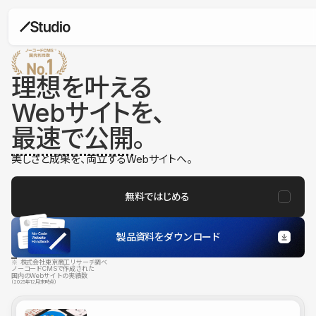
理想を叶える
Webサイトを、
最速で公開
。
美しさと成果を、両立するWebサイトへ。
無料ではじめる
製品資料をダウンロード
※ 株式会社東京商工リサーチ調べ
ノーコードCMSで作成された
国内のWebサイトの実績数
（2025年12月末時点）