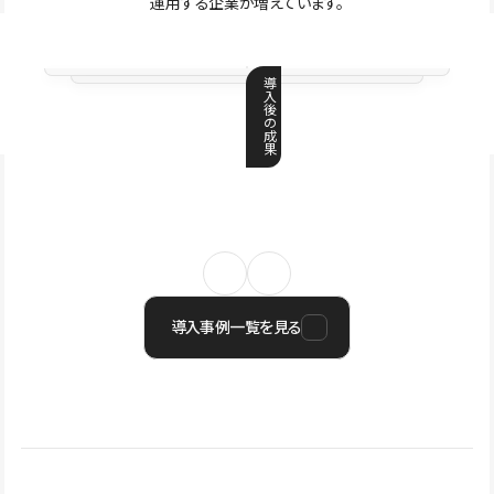
運用する企業が増えています。
導
入
後
の
成
果
導入事例一覧を見る