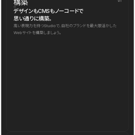
構築
01
デザインもCMSもノーコードで
思い通りに構築。
高い表現力を持つStudioで、自社のブランドを最大限活かした
Webサイトを構築しましょう。