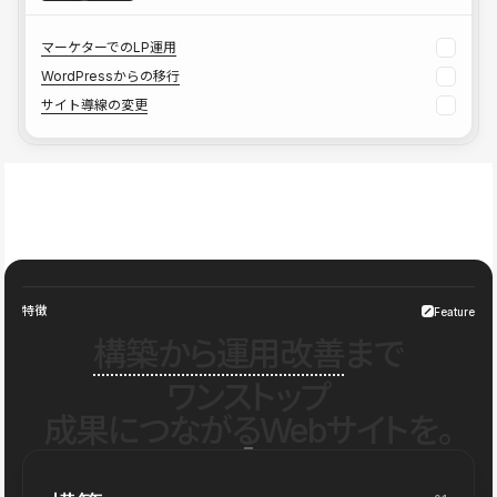
マーケターでのLP運用
WordPressからの移行
サイト導線の変更
特徴
Feature
構築から運用改善
まで
ワンストップ
成果につながるWebサイトを。