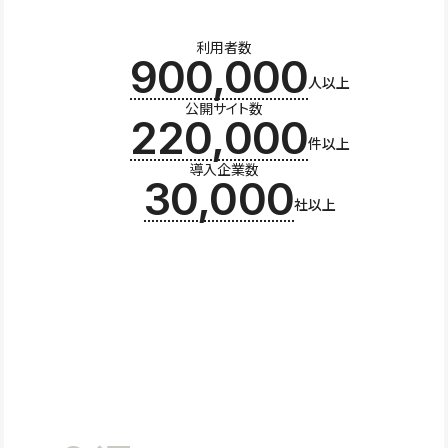
利用者数
900,000
人以上
公開サイト数
220,000
件以上
導入企業数
30,000
社以上