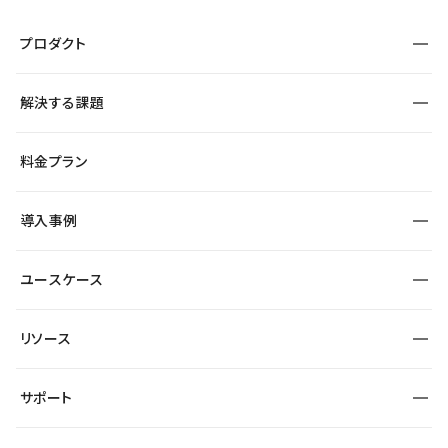
プロダクト
構築
解決する課題
デザインエディタ
CMS
サイト種別から探す
料金プラン
コーポレートサイト
フォーム
SEO
採用サイト
導入事例
運用
サービスサイト
サイト運用
事例インタビュー
業種から探す
ユースケース
セキュリティ
導入企業
宿泊・レジャー
大企業・エンタープライズ
ワークスペース
サイト制作事例
エンタメ
リソース
より自在に
制作会社
自治体
テンプレートを探す
Figma to Studio
広告代理店・コンサル
サポート
課題から探す
制作会社を探す
Lottie for Studio
スタートアップ
マーケターでのLP運用
総合窓口
サイト制作事例