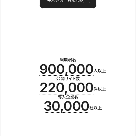
利用者数
900,000
人以上
公開サイト数
220,000
件以上
導入企業数
30,000
社以上