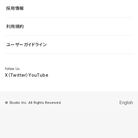
ヘルプセンター
小売・EC
サイト導線の変更
最新情報
採用情報
システムステータス
Studio Community
学習コンテンツ
利用規約
公式YouTube
全国ワークショップ
ユーザーガイドライン
セミナー
Follow Us
X（Twitter）
YouTube
English
© Studio Inc. All Rights Reserved.