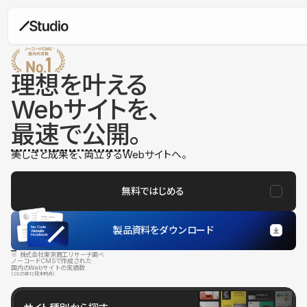
理想を叶える
Webサイトを、
最速で公開
。
美しさと成果を、両立するWebサイトへ。
無料ではじめる
製品資料をダウンロード
※ 株式会社東京商工リサーチ調べ
ノーコードCMSで作成された
国内のWebサイトの実績数
（2025年12月末時点）