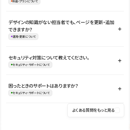
理、セキュリティ確認、既存システムとの連携など、個別の要件が
料金・プランについて
め、移行後にページ構成やデザイン、CMS設計、URL・リダイレク
ある場合はご相談いただけます。サイトの規模や運用体制に応じ
ト設定などの確認が必要です。
て、適したプランや進め方をご案内します。要件が固まりきってい
公開ページ数、バージョン履歴の期間、CMS利用数の上限、権限
デザインの知識がない担当者でも、ページを更新・追加
ない段階でも、お問い合わせください。
管理の有無などがプランごとに異なります。詳しくは料金プランペ
できますか？
お問合せはこちら
ージをご覧ください。
運用・更新について
料金プランはこちら
はい。CMSやコンポーネントを活用して更新範囲を設計しておく
セキュリティ対策について教えてください。
ことで、デザインを崩しにくい状態で運用できます。 さらにコン
セキュリティ・サポートについて
テンツ編集モードを使うと、編集できる範囲をテキスト・画像・ア
イコンなどに絞れるため、担当者ごとの見た目のばらつきを抑え
Studioでは、公開サイトやサービスを安全に利用できるよう、通信
困ったときのサポートはありますか？
ながらレイアウトに影響を与えずに更新作業を進めやすくなりま
の暗号化、データ保護、アクセス管理、脆弱性対策など、複数の観
セキュリティ・サポートについて
す。
点からセキュリティ対策を行っています。Studioで公開したサイト
はSSL/TLSによる通信暗号化に対応しており、悪質なスクリプトの
よくある質問をもっと見る
操作方法や機能については、ヘルプセンターでご確認いただけま
実行制限や、不正アクセス・攻撃への対策も実施しています。
す。編集、公開、CMS、フォーム、ドメイン設定など、目的に合
Studioのセキュリティ対策について
わせて記事を検索できます。有人サポート（チャット）は Mini プ