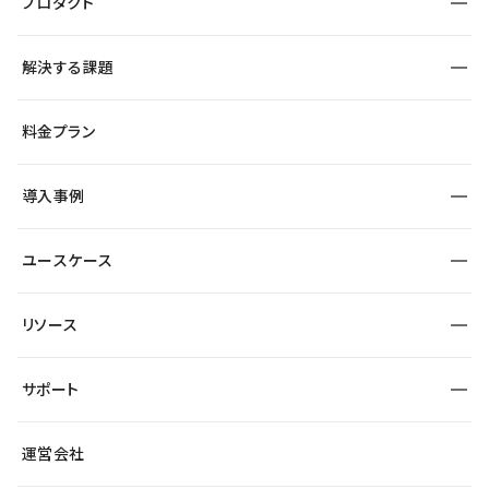
プロダクト
構築
解決する課題
デザインエディタ
CMS
サイト種別から探す
料金プラン
コーポレートサイト
フォーム
SEO
採用サイト
導入事例
運用
サービスサイト
サイト運用
事例インタビュー
業種から探す
ユースケース
セキュリティ
導入企業
宿泊・レジャー
大企業・エンタープライズ
ワークスペース
サイト制作事例
エンタメ
リソース
より自在に
制作会社
自治体
テンプレートを探す
Figma to Studio
広告代理店・コンサル
サポート
課題から探す
制作会社を探す
Lottie for Studio
スタートアップ
マーケターでのLP運用
総合窓口
サイト制作事例
アクセシビリティ
運営会社
飲食店
よくある質問
WordPressからの移行
ブログ