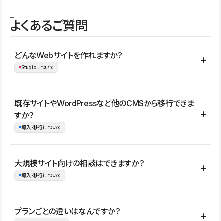
よくあるご質問
どんなWebサイトを作れますか？
Studioについて
コーポレートサイト、サービスサイト、LP、採用サイト、ブロ
既存サイトやWordPressなど他のCMSから移行できま
グ・メディア、イベントサイト、店舗・商品紹介サイト、ポートフ
すか？
ォリオなど幅広く制作できます。
導入・移行について
制作事例はこちら
はい。既存サイトの構成やコンテンツ、URLを整理したうえで、
大規模サイト向けの相談はできますか？
Studio上に再構築する形で移行できます。 WordPressの場合は、
導入・移行について
XMLファイルを使って投稿記事や固定ページ、カテゴリー、タグな
どの一部データをStudio CMSへインポートできます。ただし、サ
はい。アクセス規模が大きいサイトや、複数部門での運用、権限管
プランごとの違いはなんですか？
イト全体のデザインや設定がそのまま移行されるわけではないた