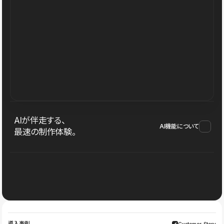
AIが伴走する、
AI機能について
最速の制作体験。
導入事例
Customer Story