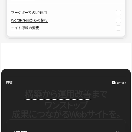
マーケターでのLP運用
WordPressからの移行
サイト導線の変更
特徴
Feature
構築から運用改善
まで
ワンストップ
成果につながるWebサイトを。