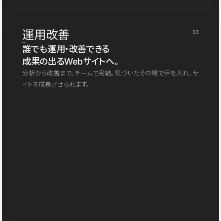
運用改善
03
誰でも運用・改善できる
成果の出るWebサイトへ。
分析から改善まで、チームで完結。気づいたその場で手を入れ、サ
イトを成長させられます。