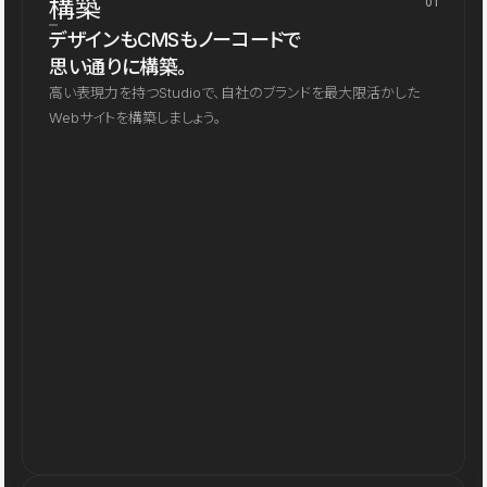
構築
01
デザインもCMSもノーコードで
思い通りに構築。
高い表現力を持つStudioで、自社のブランドを最大限活かした
Webサイトを構築しましょう。