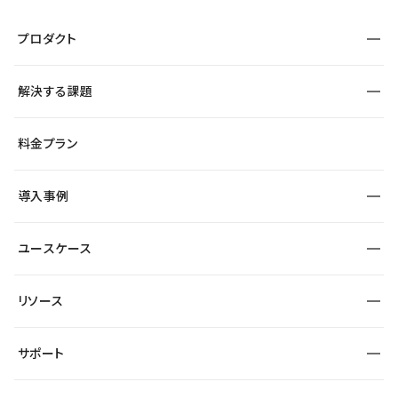
プロダクト
構築
解決する課題
デザインエディタ
CMS
サイト種別から探す
料金プラン
コーポレートサイト
フォーム
SEO
採用サイト
導入事例
運用
サービスサイト
サイト運用
事例インタビュー
業種から探す
ユースケース
セキュリティ
導入企業
宿泊・レジャー
大企業・エンタープライズ
ワークスペース
サイト制作事例
エンタメ
リソース
より自在に
制作会社
自治体
テンプレートを探す
Figma to Studio
広告代理店・コンサル
サポート
課題から探す
制作会社を探す
Lottie for Studio
スタートアップ
マーケターでのLP運用
総合窓口
サイト制作事例