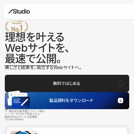
理想を叶える
Webサイトを、
最速で公開
。
美しさと成果を、両立するWebサイトへ。
無料ではじめる
製品資料をダウンロード
※ 株式会社東京商工リサーチ調べ
ノーコードCMSで作成された
国内のWebサイトの実績数
（2025年12月末時点）