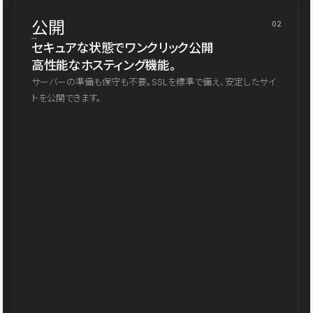
公開
02
セキュアな状態でワンクリック公開
高性能なホスティング機能。
サーバーの準備も保守も不要。SSLを標準で備え、安定したサイ
トを公開できます。