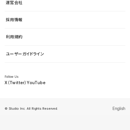
アクセシビリティ
運営会社
飲食店
よくある質問
WordPressからの移行
ブログ
ヘルプセンター
小売・EC
サイト導線の変更
最新情報
採用情報
システムステータス
Studio Community
学習コンテンツ
利用規約
公式YouTube
全国ワークショップ
ユーザーガイドライン
セミナー
Follow Us
X（Twitter）
YouTube
English
© Studio Inc. All Rights Reserved.