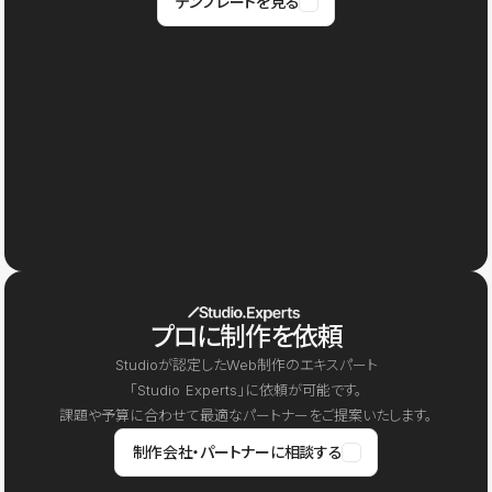
テンプレートを見る
プロに制作を依頼
Studioが認定したWeb制作のエキスパート
「Studio Experts」に依頼が可能です。
課題や予算に合わせて最適なパートナーをご提案いたします。
制作会社・パートナーに相談する