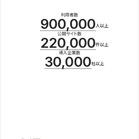
利用者数
900,000
人以上
公開サイト数
220,000
件以上
導入企業数
30,000
社以上