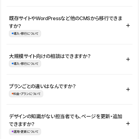
コーポレートサイト、サービスサイト、LP、採用サイト、ブロ
既存サイトやWordPressなど他のCMSから移行できま
グ・メディア、イベントサイト、店舗・商品紹介サイト、ポートフ
すか？
ォリオなど幅広く制作できます。
導入・移行について
制作事例はこちら
はい。既存サイトの構成やコンテンツ、URLを整理したうえで、
大規模サイト向けの相談はできますか？
Studio上に再構築する形で移行できます。 WordPressの場合は、
導入・移行について
XMLファイルを使って投稿記事や固定ページ、カテゴリー、タグな
どの一部データをStudio CMSへインポートできます。ただし、サ
はい。アクセス規模が大きいサイトや、複数部門での運用、権限管
プランごとの違いはなんですか？
イト全体のデザインや設定がそのまま移行されるわけではないた
理、セキュリティ確認、既存システムとの連携など、個別の要件が
料金・プランについて
め、移行後にページ構成やデザイン、CMS設計、URL・リダイレク
ある場合はご相談いただけます。サイトの規模や運用体制に応じ
ト設定などの確認が必要です。
て、適したプランや進め方をご案内します。要件が固まりきってい
公開ページ数、バージョン履歴の期間、CMS利用数の上限、権限
デザインの知識がない担当者でも、ページを更新・追加
ない段階でも、お問い合わせください。
管理の有無などがプランごとに異なります。詳しくは料金プランペ
できますか？
お問合せはこちら
ージをご覧ください。
運用・更新について
料金プランはこちら