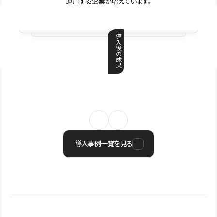
運用する企業が増えています。
導
入
後
の
成
果
導入事例一覧を見る