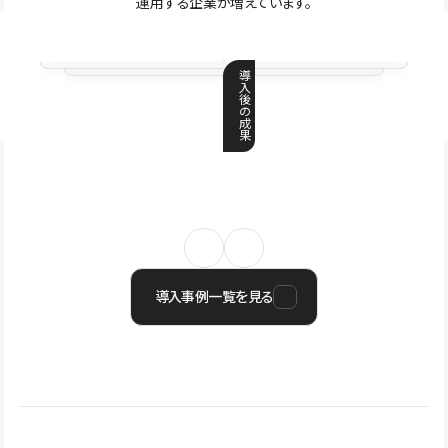
運用する企業が増えています。
導
入
後
の
成
果
導入事例一覧を見る