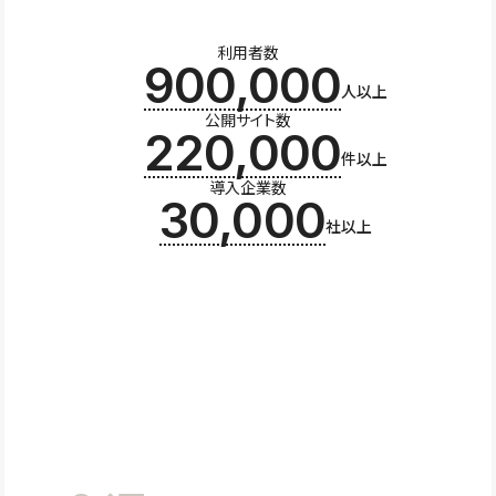
利用者数
900,000
人以上
公開サイト数
220,000
件以上
導入企業数
30,000
社以上