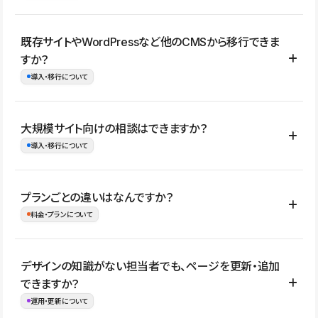
コーポレートサイト、サービスサイト、LP、採用サイト、ブロ
既存サイトやWordPressなど他のCMSから移行できま
グ・メディア、イベントサイト、店舗・商品紹介サイト、ポートフ
すか？
ォリオなど幅広く制作できます。
導入・移行について
制作事例はこちら
はい。既存サイトの構成やコンテンツ、URLを整理したうえで、
大規模サイト向けの相談はできますか？
Studio上に再構築する形で移行できます。 WordPressの場合は、
導入・移行について
XMLファイルを使って投稿記事や固定ページ、カテゴリー、タグな
どの一部データをStudio CMSへインポートできます。ただし、サ
はい。アクセス規模が大きいサイトや、複数部門での運用、権限管
プランごとの違いはなんですか？
イト全体のデザインや設定がそのまま移行されるわけではないた
理、セキュリティ確認、既存システムとの連携など、個別の要件が
料金・プランについて
め、移行後にページ構成やデザイン、CMS設計、URL・リダイレク
ある場合はご相談いただけます。サイトの規模や運用体制に応じ
ト設定などの確認が必要です。
て、適したプランや進め方をご案内します。要件が固まりきってい
公開ページ数、バージョン履歴の期間、CMS利用数の上限、権限
デザインの知識がない担当者でも、ページを更新・追加
ない段階でも、お問い合わせください。
管理の有無などがプランごとに異なります。詳しくは料金プランペ
できますか？
お問合せはこちら
ージをご覧ください。
運用・更新について
料金プランはこちら