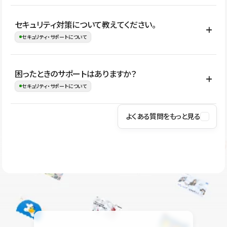
はい。CMSやコンポーネントを活用して更新範囲を設計しておく
セキュリティ対策について教えてください。
ことで、デザインを崩しにくい状態で運用できます。 さらにコン
セキュリティ・サポートについて
テンツ編集モードを使うと、編集できる範囲をテキスト・画像・ア
イコンなどに絞れるため、担当者ごとの見た目のばらつきを抑え
Studioでは、公開サイトやサービスを安全に利用できるよう、通信
困ったときのサポートはありますか？
ながらレイアウトに影響を与えずに更新作業を進めやすくなりま
の暗号化、データ保護、アクセス管理、脆弱性対策など、複数の観
セキュリティ・サポートについて
す。
点からセキュリティ対策を行っています。Studioで公開したサイト
はSSL/TLSによる通信暗号化に対応しており、悪質なスクリプトの
よくある質問をもっと見る
操作方法や機能については、ヘルプセンターでご確認いただけま
実行制限や、不正アクセス・攻撃への対策も実施しています。
す。編集、公開、CMS、フォーム、ドメイン設定など、目的に合
Studioのセキュリティ対策について
わせて記事を検索できます。有人サポート（チャット）は Mini プ
ラン以上のご契約プロジェクトでご利用いただけます。そのほか、
ユーザー同士で質問・相談できるコミュニティもご利用ください。
ヘルプセンターはこちら