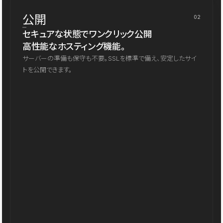
公開
02
セキュアな状態でワンクリック公開
高性能なホスティング機能。
サーバーの準備も保守も不要。SSLを標準で備え、安定したサイ
トを公開できます。