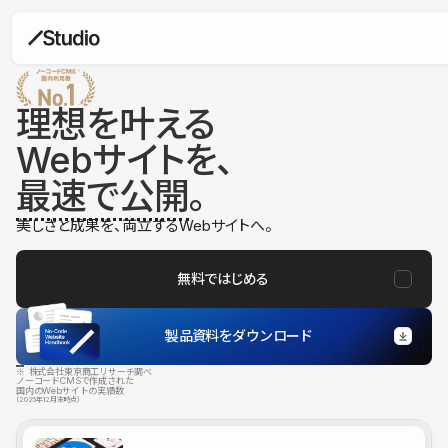
理想を叶える
Webサイトを、
最速で公開
。
美しさと成果を、両立するWebサイトへ。
無料ではじめる
製品資料をダウンロード
※ 株式会社東京商工リサーチ調べ
ノーコードCMSで作成された
国内のWebサイトの実績数
（2025年12月末時点）