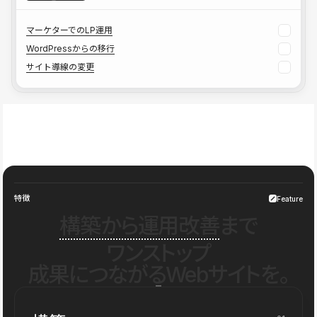
マーケターでのLP運用
WordPressからの移行
サイト導線の変更
特徴
Feature
構築から運用改善
まで
ワンストップ
成果につながるWebサイトを。