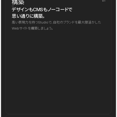
構築
01
デザインもCMSもノーコードで
思い通りに構築。
高い表現力を持つStudioで、自社のブランドを最大限活かした
Webサイトを構築しましょう。