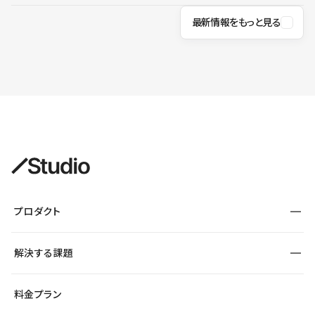
最新情報をもっと見る
プロダクト
構築
解決する課題
デザインエディタ
CMS
サイト種別から探す
料金プラン
コーポレートサイト
フォーム