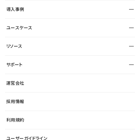
SEO
採用サイト
導入事例
運用
サービスサイト
サイト運用
事例インタビュー
業種から探す
ユースケース
セキュリティ
導入企業
宿泊・レジャー
大企業・エンタープライズ
ワークスペース
サイト制作事例
エンタメ
リソース
より自在に
制作会社
自治体
テンプレートを探す
Figma to Studio
広告代理店・コンサル
サポート
課題から探す
制作会社を探す
Lottie for Studio
スタートアップ
マーケターでのLP運用
総合窓口
サイト制作事例
アクセシビリティ
運営会社
飲食店
よくある質問
WordPressからの移行
ブログ
ヘルプセンター
小売・EC
サイト導線の変更
最新情報
採用情報
システムステータス
Studio Community
学習コンテンツ
利用規約
公式YouTube
全国ワークショップ
ユーザーガイドライン