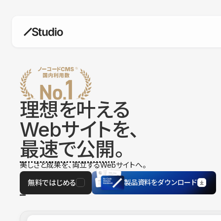
構築
デザインエディタ
コードを書かずにデザイン自体を自
在に
理想を叶える
CMS
Webサイトを、
柔軟なコンテンツ管理システム
最速で公開
。
フォーム
フォーム設置もノーコードで完結
美しさと成果を、両立するWebサイトへ。
SEO
検索エンジン向けの設定項目も充実
無料ではじめる
製品資料をダウンロード