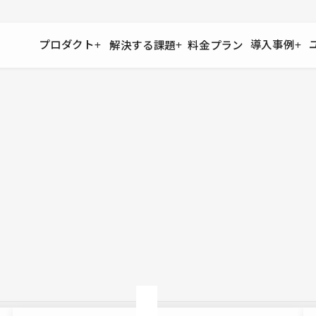
プロダクト
導入事例
解決する課題
料金プラン
運用
より自在に
事例インタビュー
大企業
リソー
お客様からの声をご紹介
サイト運用
Figma to Studio
Studio
制作会
導入企業
安心のバックアップや権限管理
デザインを一瞬でWebサイトに
テンプレ
様々な規模・業種の企業が
広告代
セキュリティ
Lottie for Studio
Studi
Studio Showcase
サイトの安全を守る仕組み
より豊かなアニメーション表現
制作事例
スター
Studioサイトギャラリー
ワークスペース
アクセシビリティ
Studio
複数プロジェクトを一括管理
Webサイトをすべての人に
飲食店
ユーザー
Studio
小売・E
Web制
Studio
ブログを
What'