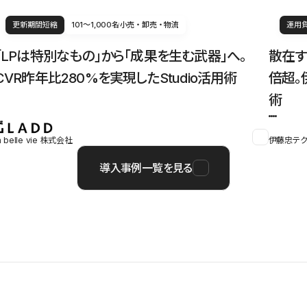
更新期間短縮
101〜1,000名
小売・卸売・物流
運用
「LPは特別なもの」から「成果を生む武器」へ。
散在す
CVR昨年比280%を実現したStudio活用術
倍超。
術
a belle vie 株式会社
伊藤忠テク
導入事例一覧を見る