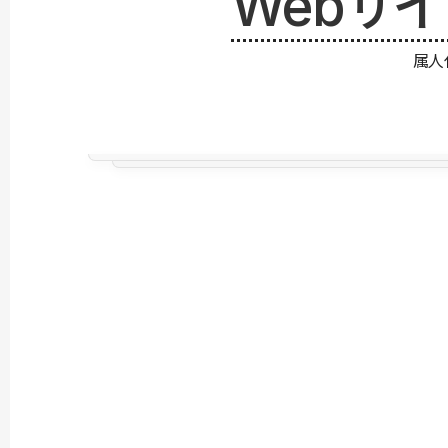
Webサ
属人