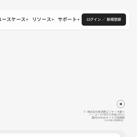
ユースケース
リソース
サポート
ログイン ／ 新規登録
・エンタープライズ
ス
相談窓口
学習コンテンツ
目的に沿ったサポートコンテンツを探す
 Store
Studio Academy
社
よくある質問
ートから始める
公式YouTubeの動画で学ぶ
採用
導入にあたってよくある質問を探す
理店・コンサル
o Showcase
全国ワークショップ
ヘルプセンター
を見る
基本操作を学ぶイベントを探す
トアップ
操作や機能に関するマニュアルを探す
 Community
セミナー
システムステータス
同士で繋がり知見を深める
技術向上に役立つイベントを探す
不具合・障害情報を確認する
 Experts
C
作会社を探す
※ 株式会社東京商工リサーチ調べ
ノーコードCMSで作成された
国内のWebサイトの実績数
 Blog
（2025年12月末時点）
見る
s New