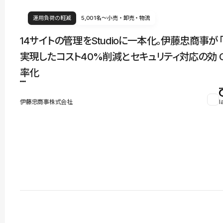
運用負荷の軽減
5,001名〜
小売・卸売・物流
14サイトの管理をStudioに一本化。伊藤忠商事が
実現したコスト40%削減とセキュリティ対応の効
率化
伊藤忠商事株式会社
l