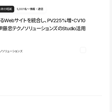
負荷の軽減
5,001名〜
情報・通信
るWebサイトを統合し、PV225%増・CV10
伊藤忠テクノソリューションズのStudio活用
ノソリューションズ