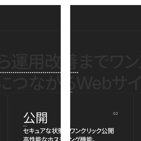
ら運用改善
までワン
につながるWebサイ
公開
02
セキュアな状態でワンクリック公開
高性能なホスティング機能。