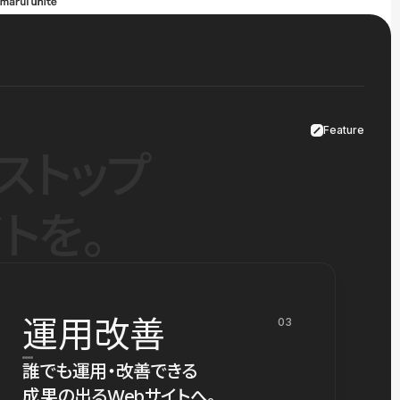
Feature
ストップ
トを。
運用改善
03
誰でも運用・改善できる
成果の出るWebサイトへ。