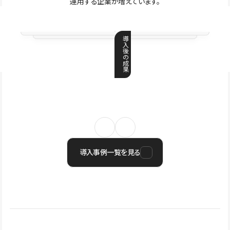
運用する企業が増えています。
導
入
後
の
成
果
導入事例一覧を見る