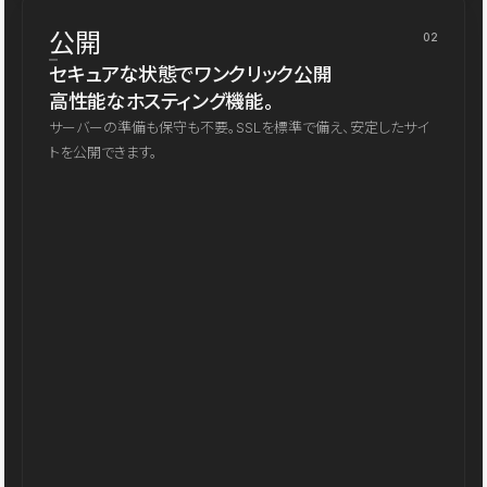
公開
02
セキュアな状態でワンクリック公開
高性能なホスティング機能。
サーバーの準備も保守も不要。SSLを標準で備え、安定したサイ
トを公開できます。