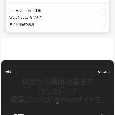
マーケターでのLP運用
WordPressからの移行
サイト導線の変更
特徴
Feature
構築から運用改善
まで
ワンストップ
成果につながるWebサイトを。