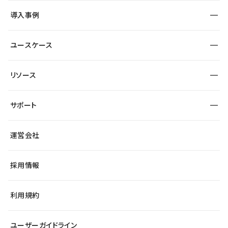
SEO
採用サイト
導入事例
運用
サービスサイト
サイト運用
事例インタビュー
業種から探す
ユースケース
セキュリティ
導入企業
宿泊・レジャー
大企業・エンタープライズ
ワークスペース
サイト制作事例
エンタメ
リソース
より自在に
制作会社
自治体
テンプレートを探す
Figma to Studio
広告代理店・コンサル
サポート
課題から探す
制作会社を探す
Lottie for Studio
スタートアップ
マーケターでのLP運用
総合窓口
サイト制作事例
アクセシビリティ
運営会社
飲食店
よくある質問
WordPressからの移行
ブログ
ヘルプセンター
小売・EC
サイト導線の変更
最新情報
採用情報
システムステータス
Studio Community
学習コンテンツ
利用規約
公式YouTube
全国ワークショップ
ユーザーガイドライン