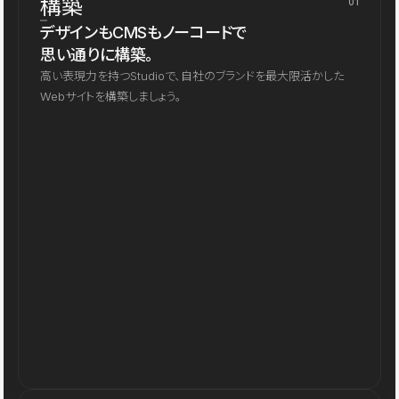
構築
01
デザインもCMSもノーコードで
思い通りに構築。
高い表現力を持つStudioで、自社のブランドを最大限活かした
Webサイトを構築しましょう。