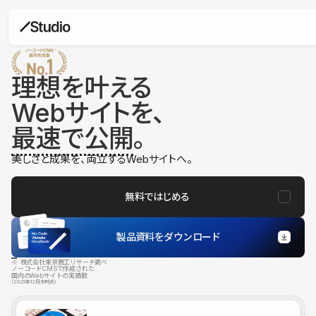
理想を叶える
Webサイトを、
最速で公開
。
美しさと成果を、両立するWebサイトへ。
無料ではじめる
製品資料をダウンロード
※ 株式会社東京商工リサーチ調べ
ノーコードCMSで作成された
国内のWebサイトの実績数
（2025年12月末時点）