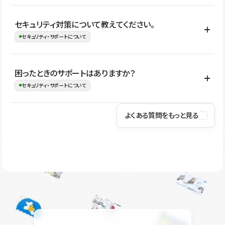
はい。CMSやコンポーネントを活用して更新範囲を設計しておく
セキュリティ対策について教えてください。
ことで、デザインを崩しにくい状態で運用できます。 さらにコン
セキュリティ・サポートについて
テンツ編集モードを使うと、編集できる範囲をテキスト・画像・ア
イコンなどに絞れるため、担当者ごとの見た目のばらつきを抑え
Studioでは、公開サイトやサービスを安全に利用できるよう、通信
困ったときのサポートはありますか？
ながらレイアウトに影響を与えずに更新作業を進めやすくなりま
の暗号化、データ保護、アクセス管理、脆弱性対策など、複数の観
セキュリティ・サポートについて
す。
点からセキュリティ対策を行っています。Studioで公開したサイト
はSSL/TLSによる通信暗号化に対応しており、悪質なスクリプトの
よくある質問をもっと見る
操作方法や機能については、ヘルプセンターでご確認いただけま
実行制限や、不正アクセス・攻撃への対策も実施しています。
す。編集、公開、CMS、フォーム、ドメイン設定など、目的に合
Studioのセキュリティ対策について
わせて記事を検索できます。有人サポート（チャット）は Mini プ
ラン以上のご契約プロジェクトでご利用いただけます。そのほか、
ユーザー同士で質問・相談できるコミュニティもご利用ください。
ヘルプセンターはこちら