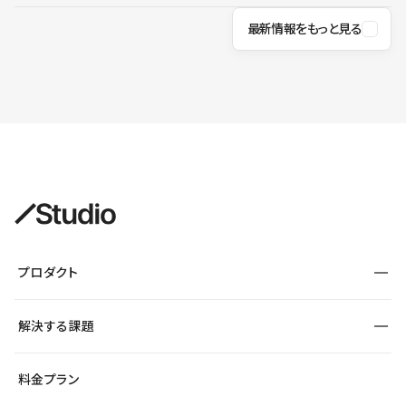
最新情報をもっと見る
プロダクト
構築
解決する課題
デザインエディタ
CMS
サイト種別から探す
料金プラン
コーポレートサイト
フォーム