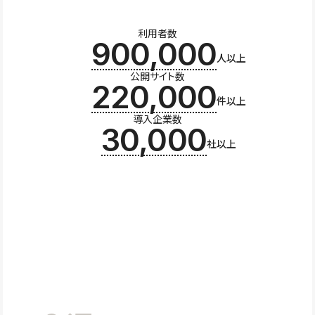
利用者数
900,000
人以上
公開サイト数
220,000
件以上
導入企業数
30,000
社以上