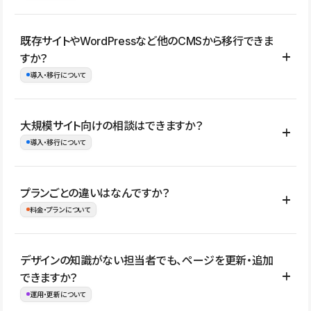
コーポレートサイト、サービスサイト、LP、採用サイト、ブロ
既存サイトやWordPressなど他のCMSから移行できま
グ・メディア、イベントサイト、店舗・商品紹介サイト、ポートフ
すか？
ォリオなど幅広く制作できます。
導入・移行について
制作事例はこちら
はい。既存サイトの構成やコンテンツ、URLを整理したうえで、
大規模サイト向けの相談はできますか？
Studio上に再構築する形で移行できます。 WordPressの場合は、
導入・移行について
XMLファイルを使って投稿記事や固定ページ、カテゴリー、タグな
どの一部データをStudio CMSへインポートできます。ただし、サ
はい。アクセス規模が大きいサイトや、複数部門での運用、権限管
プランごとの違いはなんですか？
イト全体のデザインや設定がそのまま移行されるわけではないた
理、セキュリティ確認、既存システムとの連携など、個別の要件が
料金・プランについて
め、移行後にページ構成やデザイン、CMS設計、URL・リダイレク
ある場合はご相談いただけます。サイトの規模や運用体制に応じ
ト設定などの確認が必要です。
て、適したプランや進め方をご案内します。要件が固まりきってい
公開ページ数、バージョン履歴の期間、CMS利用数の上限、権限
デザインの知識がない担当者でも、ページを更新・追加
ない段階でも、お問い合わせください。
管理の有無などがプランごとに異なります。詳しくは料金プランペ
できますか？
お問合せはこちら
ージをご覧ください。
運用・更新について
料金プランはこちら