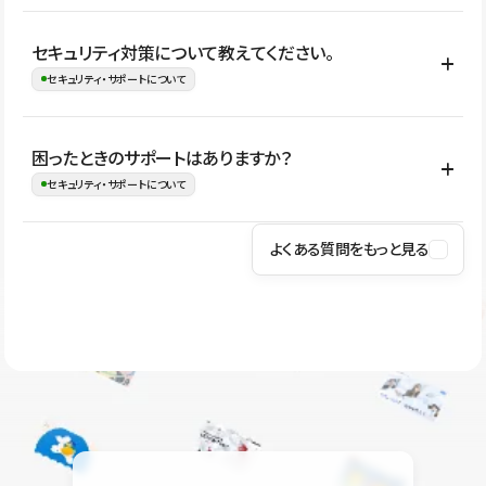
はい。CMSやコンポーネントを活用して更新範囲を設計しておく
セキュリティ対策について教えてください。
ことで、デザインを崩しにくい状態で運用できます。 さらにコン
セキュリティ・サポートについて
テンツ編集モードを使うと、編集できる範囲をテキスト・画像・ア
イコンなどに絞れるため、担当者ごとの見た目のばらつきを抑え
Studioでは、公開サイトやサービスを安全に利用できるよう、通信
困ったときのサポートはありますか？
ながらレイアウトに影響を与えずに更新作業を進めやすくなりま
の暗号化、データ保護、アクセス管理、脆弱性対策など、複数の観
セキュリティ・サポートについて
す。
点からセキュリティ対策を行っています。Studioで公開したサイト
はSSL/TLSによる通信暗号化に対応しており、悪質なスクリプトの
よくある質問をもっと見る
操作方法や機能については、ヘルプセンターでご確認いただけま
実行制限や、不正アクセス・攻撃への対策も実施しています。
す。編集、公開、CMS、フォーム、ドメイン設定など、目的に合
Studioのセキュリティ対策について
わせて記事を検索できます。有人サポート（チャット）は Mini プ
ラン以上のご契約プロジェクトでご利用いただけます。そのほか、
ユーザー同士で質問・相談できるコミュニティもご利用ください。
ヘルプセンターはこちら