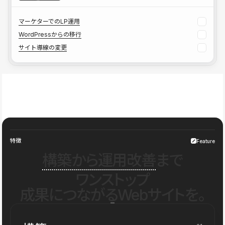
マーケターでのLP運用
WordPressからの移行
サイト導線の変更
特徴
Feature
構築から運用改善
まで
ワンストップ
成果につながるWebサイトを。