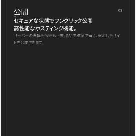
公開
02
セキュアな状態でワンクリック公開
高性能なホスティング機能。
サーバーの準備も保守も不要。SSLを標準で備え、安定したサイ
トを公開できます。