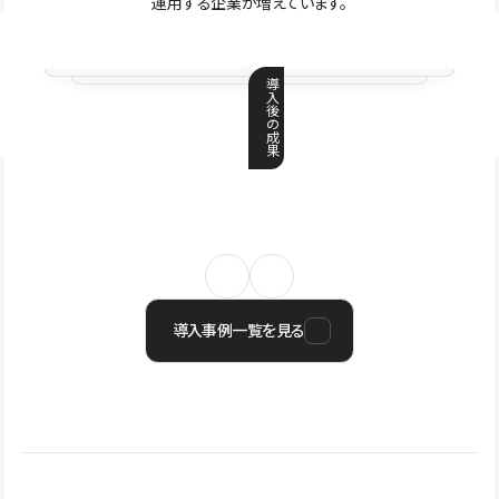
運用する企業が増えています。
導
入
後
の
成
果
導入事例一覧を見る