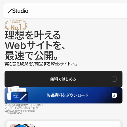
理想を叶える
Webサイトを、
最速で公開
。
美しさと成果を、両立するWebサイトへ。
無料ではじめる
製品資料をダウンロード
※ 株式会社東京商工リサーチ調べ
ノーコードCMSで作成された
国内のWebサイトの実績数
（2025年12月末時点）