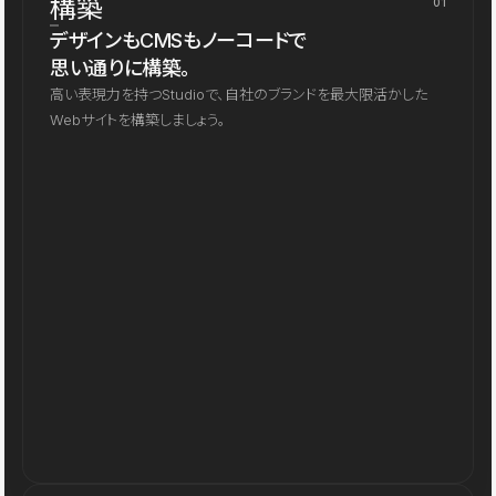
構築
01
デザインもCMSもノーコードで
思い通りに構築。
高い表現力を持つStudioで、自社のブランドを最大限活かした
Webサイトを構築しましょう。