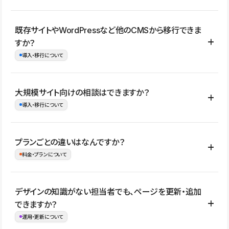
コーポレートサイト、サービスサイト、LP、採用サイト、ブロ
既存サイトやWordPressなど他のCMSから移行できま
グ・メディア、イベントサイト、店舗・商品紹介サイト、ポートフ
すか？
ォリオなど幅広く制作できます。
導入・移行について
制作事例はこちら
はい。既存サイトの構成やコンテンツ、URLを整理したうえで、
大規模サイト向けの相談はできますか？
Studio上に再構築する形で移行できます。 WordPressの場合は、
導入・移行について
XMLファイルを使って投稿記事や固定ページ、カテゴリー、タグな
どの一部データをStudio CMSへインポートできます。ただし、サ
はい。アクセス規模が大きいサイトや、複数部門での運用、権限管
プランごとの違いはなんですか？
イト全体のデザインや設定がそのまま移行されるわけではないた
理、セキュリティ確認、既存システムとの連携など、個別の要件が
料金・プランについて
め、移行後にページ構成やデザイン、CMS設計、URL・リダイレク
ある場合はご相談いただけます。サイトの規模や運用体制に応じ
ト設定などの確認が必要です。
て、適したプランや進め方をご案内します。要件が固まりきってい
公開ページ数、バージョン履歴の期間、CMS利用数の上限、権限
デザインの知識がない担当者でも、ページを更新・追加
ない段階でも、お問い合わせください。
管理の有無などがプランごとに異なります。詳しくは料金プランペ
できますか？
お問合せはこちら
ージをご覧ください。
運用・更新について
料金プランはこちら