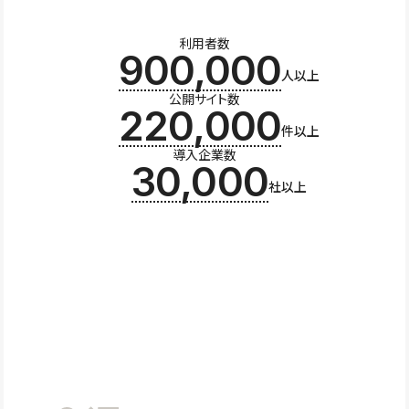
利用者数
900,000
人以上
公開サイト数
220,000
件以上
導入企業数
30,000
社以上