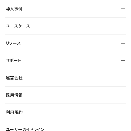
SEO
採用サイト
導入事例
運用
サービスサイト
サイト運用
事例インタビュー
業種から探す
ユースケース
セキュリティ
導入企業
宿泊・レジャー
大企業・エンタープライズ
ワークスペース
サイト制作事例
エンタメ
リソース
より自在に
制作会社
自治体
テンプレートを探す
Figma to Studio
広告代理店・コンサル
サポート
課題から探す
制作会社を探す
Lottie for Studio
スタートアップ
マーケターでのLP運用
総合窓口
サイト制作事例
アクセシビリティ
運営会社
飲食店
よくある質問
WordPressからの移行
ブログ
ヘルプセンター
小売・EC
サイト導線の変更
最新情報
採用情報
システムステータス
Studio Community
学習コンテンツ
利用規約
公式YouTube
全国ワークショップ
ユーザーガイドライン