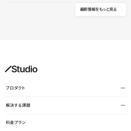
最新情報をもっと見る
プロダクト
構築
解決する課題
デザインエディタ
CMS
サイト種別から探す
料金プラン
コーポレートサイト
フォーム