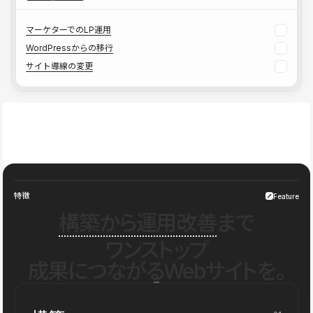
マーケターでのLP運用
WordPressからの移行
サイト導線の変更
特徴
Feature
構築から運用改善
まで
ワンストップ
成果につながるWebサイトを。