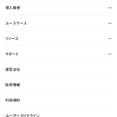
SEO
採用サイト
導入事例
運用
サービスサイト
サイト運用
事例インタビュー
業種から探す
ユースケース
セキュリティ
導入企業
宿泊・レジャー
大企業・エンタープライズ
ワークスペース
サイト制作事例
エンタメ
リソース
より自在に
制作会社
自治体
テンプレートを探す
Figma to Studio
広告代理店・コンサル
サポート
課題から探す
制作会社を探す
Lottie for Studio
スタートアップ
マーケターでのLP運用
総合窓口
サイト制作事例
アクセシビリティ
運営会社
飲食店
よくある質問
WordPressからの移行
ブログ
ヘルプセンター
小売・EC
サイト導線の変更
最新情報
採用情報
システムステータス
Studio Community
学習コンテンツ
利用規約
公式YouTube
全国ワークショップ
ユーザーガイドライン