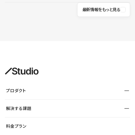
最新情報をもっと見る
プロダクト
構築
解決する課題
デザインエディタ
CMS
サイト種別から探す
料金プラン
コーポレートサイト
フォーム