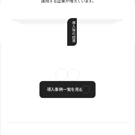
運用する企業が増えています。
導
入
後
の
成
果
導入事例一覧を見る