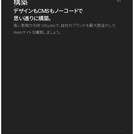
構築
01
デザインもCMSもノーコードで
思い通りに構築。
高い表現力を持つStudioで、自社のブランドを最大限活かした
Webサイトを構築しましょう。