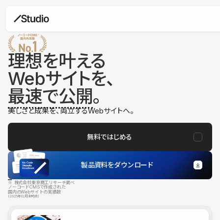
理想を叶える
Webサイトを、
最速で公開
。
美しさと成果を、両立するWebサイトへ。
無料ではじめる
製品資料をダウンロード
※ 株式会社東京商工リサーチ調べ
ノーコードCMSで作成された
国内のWebサイトの実績数
（2025年12月末時点）