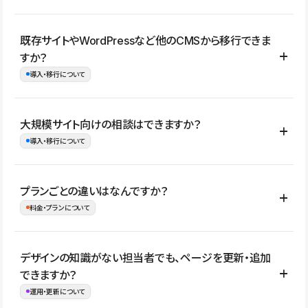
コーポレートサイト、サービスサイト、LP、採用サイト、ブロ
既存サイトやWordPressなど他のCMSから移行できま
グ・メディア、イベントサイト、店舗・商品紹介サイト、ポートフ
すか？
ォリオなど幅広く制作できます。
導入・移行について
制作事例はこちら
はい。既存サイトの構成やコンテンツ、URLを整理したうえで、
大規模サイト向けの相談はできますか？
Studio上に再構築する形で移行できます。 WordPressの場合は、
導入・移行について
XMLファイルを使って投稿記事や固定ページ、カテゴリー、タグな
どの一部データをStudio CMSへインポートできます。ただし、サ
はい。アクセス規模が大きいサイトや、複数部門での運用、権限管
プランごとの違いはなんですか？
イト全体のデザインや設定がそのまま移行されるわけではないた
理、セキュリティ確認、既存システムとの連携など、個別の要件が
料金・プランについて
め、移行後にページ構成やデザイン、CMS設計、URL・リダイレク
ある場合はご相談いただけます。サイトの規模や運用体制に応じ
ト設定などの確認が必要です。
て、適したプランや進め方をご案内します。要件が固まりきってい
公開ページ数、バージョン履歴の期間、CMS利用数の上限、権限
デザインの知識がない担当者でも、ページを更新・追加
ない段階でも、お問い合わせください。
管理の有無などがプランごとに異なります。詳しくは料金プランペ
できますか？
お問合せはこちら
ージをご覧ください。
運用・更新について
料金プランはこちら