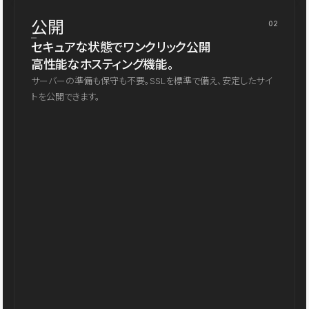
公開
02
セキュアな状態でワンクリック公開
高性能なホスティング機能。
サーバーの準備も保守も不要。SSLを標準で備え、安定したサイ
トを公開できます。