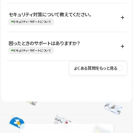
はい。CMSやコンポーネントを活用して更新範囲を設計しておく
セキュリティ対策について教えてください。
ことで、デザインを崩しにくい状態で運用できます。 さらにコン
セキュリティ・サポートについて
テンツ編集モードを使うと、編集できる範囲をテキスト・画像・ア
イコンなどに絞れるため、担当者ごとの見た目のばらつきを抑え
Studioでは、公開サイトやサービスを安全に利用できるよう、通信
困ったときのサポートはありますか？
ながらレイアウトに影響を与えずに更新作業を進めやすくなりま
の暗号化、データ保護、アクセス管理、脆弱性対策など、複数の観
セキュリティ・サポートについて
す。
点からセキュリティ対策を行っています。Studioで公開したサイト
はSSL/TLSによる通信暗号化に対応しており、悪質なスクリプトの
よくある質問をもっと見る
操作方法や機能については、ヘルプセンターでご確認いただけま
実行制限や、不正アクセス・攻撃への対策も実施しています。
す。編集、公開、CMS、フォーム、ドメイン設定など、目的に合
Studioのセキュリティ対策について
わせて記事を検索できます。有人サポート（チャット）は Mini プ
ラン以上のご契約プロジェクトでご利用いただけます。そのほか、
ユーザー同士で質問・相談できるコミュニティもご利用ください。
ヘルプセンターはこちら