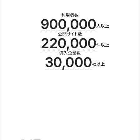
利用者数
900,000
人以上
公開サイト数
220,000
件以上
導入企業数
30,000
社以上