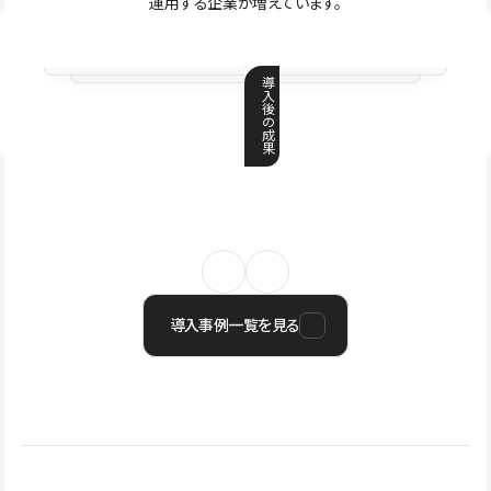
運用する企業が増えています。
導
入
後
の
成
果
導入事例一覧を見る