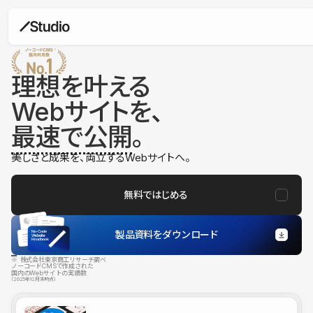
理想を叶える
Webサイトを、
最速で公開
。
美しさと成果を、両立するWebサイトへ。
無料ではじめる
製品資料をダウンロード
※ 株式会社東京商工リサーチ調べ
ノーコードCMSで作成された
国内のWebサイトの実績数
（2025年12月末時点）