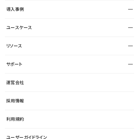
SEO
採用サイト
導入事例
運用
サービスサイト
サイト運用
事例インタビュー
業種から探す
ユースケース
セキュリティ
導入企業
宿泊・レジャー
大企業・エンタープライズ
ワークスペース
サイト制作事例
エンタメ
リソース
より自在に
制作会社
自治体
テンプレートを探す
Figma to Studio
広告代理店・コンサル
サポート
課題から探す
制作会社を探す
Lottie for Studio
スタートアップ
マーケターでのLP運用
総合窓口
サイト制作事例
アクセシビリティ
運営会社
飲食店
よくある質問
WordPressからの移行
ブログ
ヘルプセンター
小売・EC
サイト導線の変更
最新情報
採用情報
システムステータス
Studio Community
学習コンテンツ
利用規約
公式YouTube
全国ワークショップ
ユーザーガイドライン