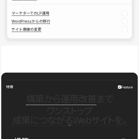
マーケターでのLP運用
WordPressからの移行
サイト導線の変更
特徴
Feature
構築から運用改善
まで
ワンストップ
成果につながるWebサイトを。