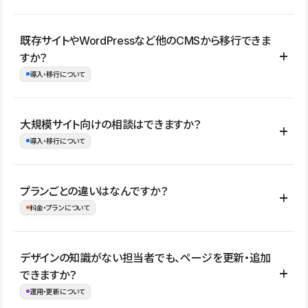
コーポレートサイト、サービスサイト、LP、採用サイト、ブロ
既存サイトやWordPressなど他のCMSから移行できま
グ・メディア、イベントサイト、店舗・商品紹介サイト、ポートフ
すか？
ォリオなど幅広く制作できます。
導入・移行について
制作事例はこちら
はい。既存サイトの構成やコンテンツ、URLを整理したうえで、
大規模サイト向けの相談はできますか？
Studio上に再構築する形で移行できます。 WordPressの場合は、
導入・移行について
XMLファイルを使って投稿記事や固定ページ、カテゴリー、タグな
どの一部データをStudio CMSへインポートできます。ただし、サ
はい。アクセス規模が大きいサイトや、複数部門での運用、権限管
プランごとの違いはなんですか？
イト全体のデザインや設定がそのまま移行されるわけではないた
理、セキュリティ確認、既存システムとの連携など、個別の要件が
料金・プランについて
め、移行後にページ構成やデザイン、CMS設計、URL・リダイレク
ある場合はご相談いただけます。サイトの規模や運用体制に応じ
ト設定などの確認が必要です。
て、適したプランや進め方をご案内します。要件が固まりきってい
公開ページ数、バージョン履歴の期間、CMS利用数の上限、権限
デザインの知識がない担当者でも、ページを更新・追加
ない段階でも、お問い合わせください。
管理の有無などがプランごとに異なります。詳しくは料金プランペ
できますか？
お問合せはこちら
ージをご覧ください。
運用・更新について
料金プランはこちら