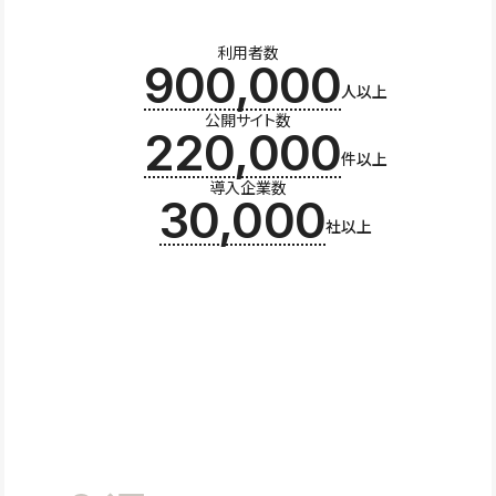
利用者数
900,000
人以上
公開サイト数
220,000
件以上
導入企業数
30,000
社以上