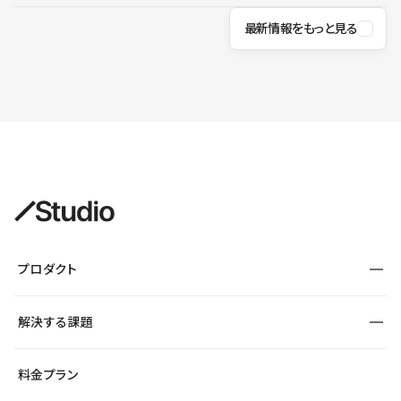
最新情報をもっと見る
プロダクト
構築
解決する課題
デザインエディタ
CMS
サイト種別から探す
料金プラン
コーポレートサイト
フォーム