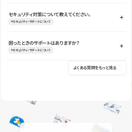
はい。CMSやコンポーネントを活用して更新範囲を設計しておく
セキュリティ対策について教えてください。
ことで、デザインを崩しにくい状態で運用できます。 さらにコン
セキュリティ・サポートについて
テンツ編集モードを使うと、編集できる範囲をテキスト・画像・ア
イコンなどに絞れるため、担当者ごとの見た目のばらつきを抑え
Studioでは、公開サイトやサービスを安全に利用できるよう、通信
困ったときのサポートはありますか？
ながらレイアウトに影響を与えずに更新作業を進めやすくなりま
の暗号化、データ保護、アクセス管理、脆弱性対策など、複数の観
セキュリティ・サポートについて
す。
点からセキュリティ対策を行っています。Studioで公開したサイト
はSSL/TLSによる通信暗号化に対応しており、悪質なスクリプトの
よくある質問をもっと見る
操作方法や機能については、ヘルプセンターでご確認いただけま
実行制限や、不正アクセス・攻撃への対策も実施しています。
す。編集、公開、CMS、フォーム、ドメイン設定など、目的に合
Studioのセキュリティ対策について
わせて記事を検索できます。有人サポート（チャット）は Mini プ
ラン以上のご契約プロジェクトでご利用いただけます。そのほか、
ユーザー同士で質問・相談できるコミュニティもご利用ください。
ヘルプセンターはこちら