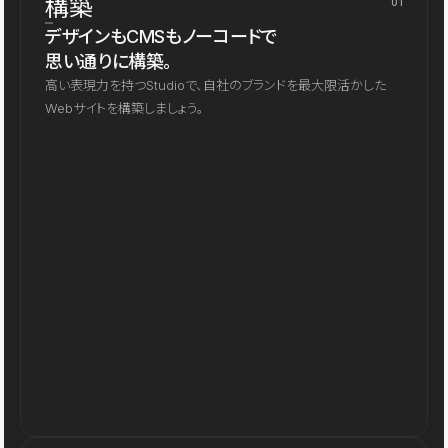
構築
01
デザインもCMSもノーコードで
思い通りに構築。
高い表現力を持つStudioで、自社のブランドを最大限活かした
Webサイトを構築しましょう。