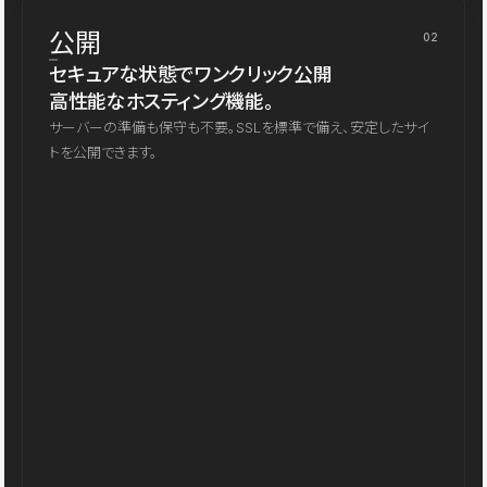
公開
02
セキュアな状態でワンクリック公開
高性能なホスティング機能。
サーバーの準備も保守も不要。SSLを標準で備え、安定したサイ
トを公開できます。