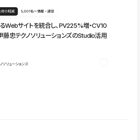
負荷の軽減
5,001名〜
情報・通信
るWebサイトを統合し、PV225%増・CV10
伊藤忠テクノソリューションズのStudio活用
ノソリューションズ