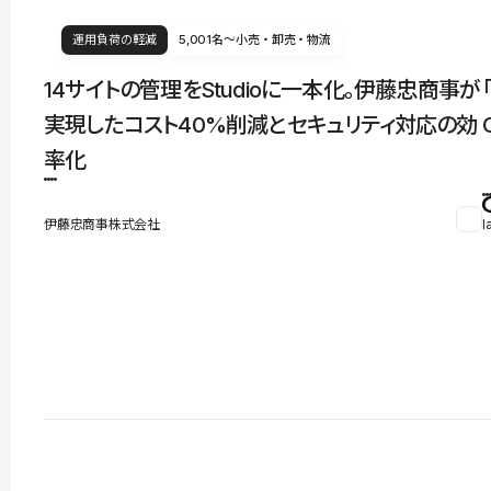
運用負荷の軽減
5,001名〜
小売・卸売・物流
14サイトの管理をStudioに一本化。伊藤忠商事が
実現したコスト40%削減とセキュリティ対応の効
率化
伊藤忠商事株式会社
l