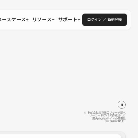
ユースケース
リソース
サポート
ログイン ／ 新規登録
・エンタープライズ
ス
相談窓口
学習コンテンツ
目的に沿ったサポートコンテンツを探す
 Store
Studio Academy
社
よくある質問
ートから始める
公式YouTubeの動画で学ぶ
採用
導入にあたってよくある質問を探す
理店・コンサル
o Showcase
全国ワークショップ
ヘルプセンター
を見る
基本操作を学ぶイベントを探す
トアップ
操作や機能に関するマニュアルを探す
 Community
セミナー
システムステータス
同士で繋がり知見を深める
技術向上に役立つイベントを探す
不具合・障害情報を確認する
 Experts
C
作会社を探す
※ 株式会社東京商工リサーチ調べ
ノーコードCMSで作成された
国内のWebサイトの実績数
 Blog
（2025年12月末時点）
見る
s New