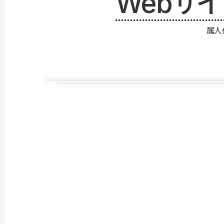
Webサ
属人