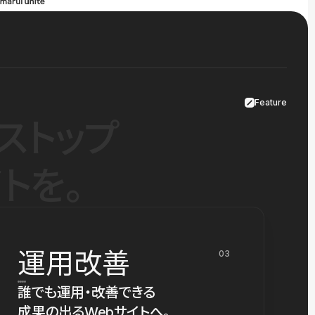
Feature
ストップ
トを。
運用改善
03
誰でも運用・改善できる
成果の出るWebサイトへ。