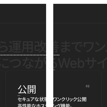
ら運用改善
までワン
につながるWebサイ
公開
02
セキュアな状態でワンクリック公開
高性能なホスティング機能。