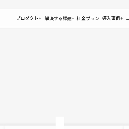
プロダクト
導入事例
解決する課題
料金プラン
運用
より自在に
事例インタビュー
大企業
リソー
お客様からの声をご紹介
サイト運用
Figma to Studio
Studio
制作会
導入企業
安心のバックアップや権限管理
デザインを一瞬でWebサイトに
テンプレ
様々な規模・業種の企業が
広告代
セキュリティ
Lottie for Studio
Studi
Studio Showcase
サイトの安全を守る仕組み
より豊かなアニメーション表現
制作事例
スター
Studioサイトギャラリー
ワークスペース
アクセシビリティ
Studio
複数プロジェクトを一括管理
Webサイトをすべての人に
飲食店
ユーザー
Studio
小売・E
Web制
Studio
ブログを
What'