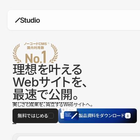
構築
デザインエディタ
コードを書かずにデザイン自体を自
在に
理想を叶える
CMS
Webサイトを、
柔軟なコンテンツ管理システム
最速で公開
。
フォーム
フォーム設置もノーコードで完結
美しさと成果を、両立するWebサイトへ。
SEO
検索エンジン向けの設定項目も充実
無料ではじめる
製品資料をダウンロード