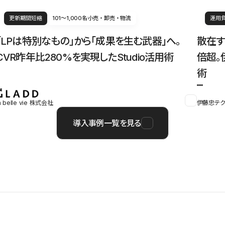
更新期間短縮
101〜1,000名
小売・卸売・物流
運用
「LPは特別なもの」から「成果を生む武器」へ。
散在す
CVR昨年比280%を実現したStudio活用術
倍超。
術
a belle vie 株式会社
伊藤忠テク
導入事例一覧を見る