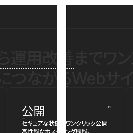
ら運用改善
までワン
につながるWebサイ
公開
02
セキュアな状態でワンクリック公開
高性能なホスティング機能。