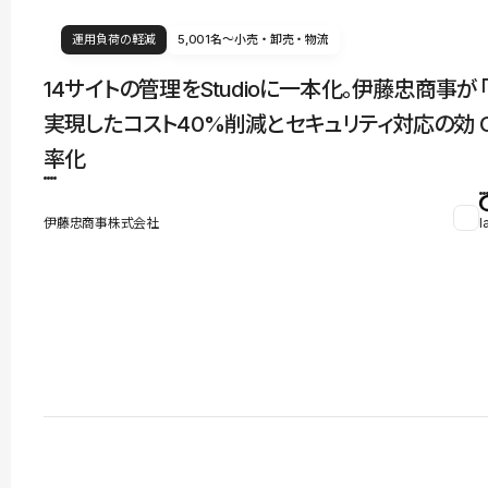
運用負荷の軽減
5,001名〜
小売・卸売・物流
14サイトの管理をStudioに一本化。伊藤忠商事が
実現したコスト40%削減とセキュリティ対応の効
率化
伊藤忠商事株式会社
l