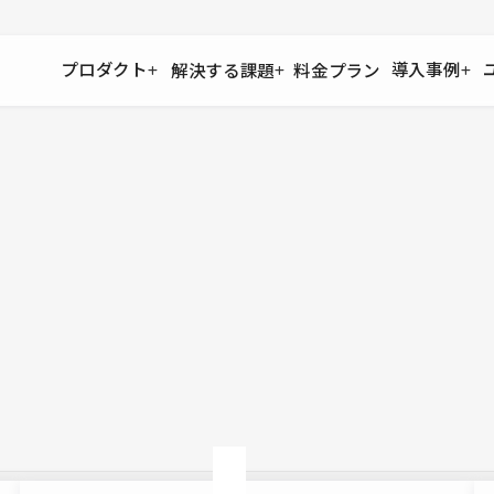
プロダクト
導入事例
解決する課題
料金プラン
運用
より自在に
事例インタビュー
大企業
リソー
お客様からの声をご紹介
サイト運用
Figma to Studio
Studio
制作会
導入企業
安心のバックアップや権限管理
デザインを一瞬でWebサイトに
テンプレ
様々な規模・業種の企業が
広告代
セキュリティ
Lottie for Studio
Studi
Studio Showcase
サイトの安全を守る仕組み
より豊かなアニメーション表現
制作事例
スター
Studioサイトギャラリー
ワークスペース
アクセシビリティ
Studio
複数プロジェクトを一括管理
Webサイトをすべての人に
飲食店
ユーザー
Studio
小売・E
Web制
Studio
ブログを
What'