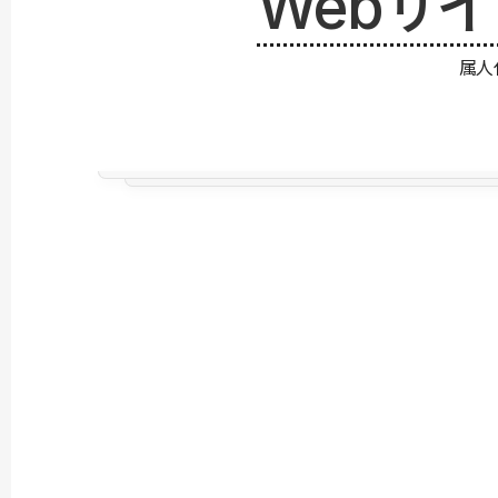
Webサ
属人