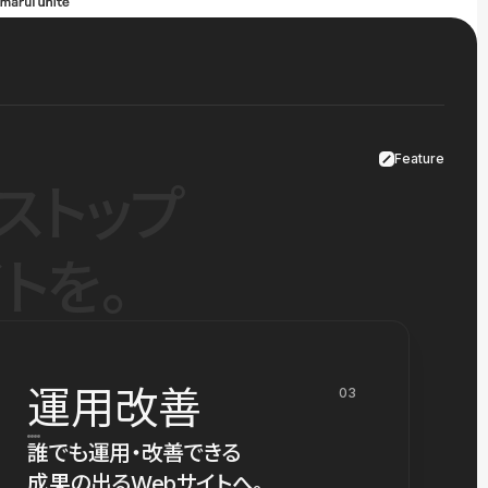
Feature
ストップ
トを。
運用改善
03
誰でも運用・改善できる
成果の出るWebサイトへ。