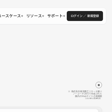
ユースケース
リソース
サポート
ログイン ／ 新規登録
・エンタープライズ
ス
相談窓口
学習コンテンツ
目的に沿ったサポートコンテンツを探す
 Store
Studio Academy
社
よくある質問
ートから始める
公式YouTubeの動画で学ぶ
採用
導入にあたってよくある質問を探す
理店・コンサル
o Showcase
全国ワークショップ
ヘルプセンター
を見る
基本操作を学ぶイベントを探す
トアップ
操作や機能に関するマニュアルを探す
 Community
セミナー
システムステータス
同士で繋がり知見を深める
技術向上に役立つイベントを探す
不具合・障害情報を確認する
 Experts
C
作会社を探す
※ 株式会社東京商工リサーチ調べ
ノーコードCMSで作成された
国内のWebサイトの実績数
 Blog
（2025年12月末時点）
見る
s New