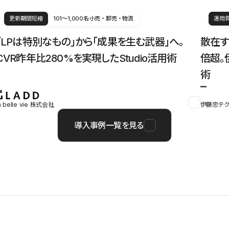
更新期間短縮
101〜1,000名
小売・卸売・物流
運用
「LPは特別なもの」から「成果を生む武器」へ。
散在す
CVR昨年比280%を実現したStudio活用術
倍超。
術
a belle vie 株式会社
伊藤忠テク
導入事例一覧を見る