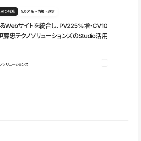
負荷の軽減
5,001名〜
情報・通信
るWebサイトを統合し、PV225%増・CV10
伊藤忠テクノソリューションズのStudio活用
ノソリューションズ