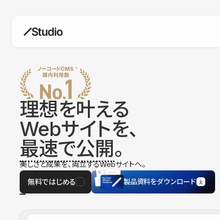
構築
デザインエディタ
コードを書かずにデザイン自体を自
在に
理想を叶える
CMS
Webサイトを、
柔軟なコンテンツ管理システム
最速で公開
。
フォーム
フォーム設置もノーコードで完結
美しさと成果を、両立するWebサイトへ。
SEO
検索エンジン向けの設定項目も充実
無料ではじめる
製品資料をダウンロード