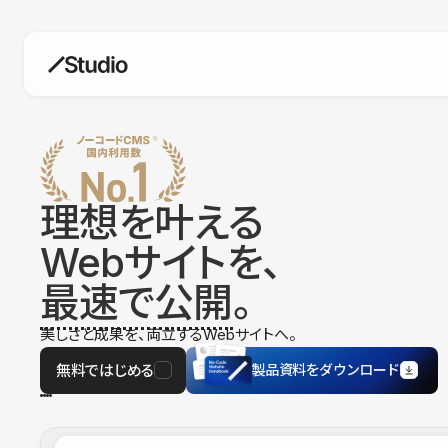
構築
デザインエディタ
コードを書かずにデザイン自体を自
在に
理想を叶える
CMS
Webサイトを、
柔軟なコンテンツ管理システム
最速で公開
。
フォーム
フォーム設置もノーコードで完結
美しさと成果を、両立するWebサイトへ。
SEO
検索エンジン向けの設定項目も充実
無料ではじめる
製品資料をダウンロード