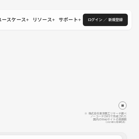
ユースケース
リソース
サポート
ログイン ／ 新規登録
・エンタープライズ
ス
相談窓口
学習コンテンツ
目的に沿ったサポートコンテンツを探す
 Store
Studio Academy
社
よくある質問
ートから始める
公式YouTubeの動画で学ぶ
採用
導入にあたってよくある質問を探す
理店・コンサル
o Showcase
全国ワークショップ
ヘルプセンター
を見る
基本操作を学ぶイベントを探す
トアップ
操作や機能に関するマニュアルを探す
 Community
セミナー
システムステータス
同士で繋がり知見を深める
技術向上に役立つイベントを探す
不具合・障害情報を確認する
 Experts
C
作会社を探す
※ 株式会社東京商工リサーチ調べ
ノーコードCMSで作成された
国内のWebサイトの実績数
 Blog
（2025年12月末時点）
見る
s New