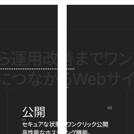
ら運用改善
までワン
につながるWebサイ
公開
02
セキュアな状態でワンクリック公開
高性能なホスティング機能。