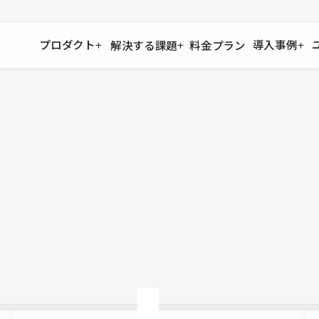
プロダクト
導入事例
解決する課題
料金プラン
運用
より自在に
事例インタビュー
大企業
リソー
お客様からの声をご紹介
サイト運用
Figma to Studio
Studio
制作会
導入企業
安心のバックアップや権限管理
デザインを一瞬でWebサイトに
テンプレ
様々な規模・業種の企業が
広告代
セキュリティ
Lottie for Studio
Studi
Studio Showcase
サイトの安全を守る仕組み
より豊かなアニメーション表現
制作事例
スター
Studioサイトギャラリー
ワークスペース
アクセシビリティ
Studio
複数プロジェクトを一括管理
Webサイトをすべての人に
飲食店
ユーザー
Studio
小売・E
Web制
Studio
ブログを
What'