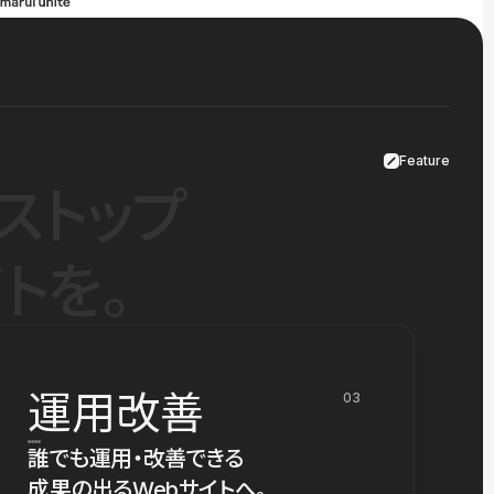
Feature
ストップ
トを。
運用改善
03
誰でも運用・改善できる
成果の出るWebサイトへ。