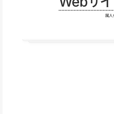
Webサ
属人