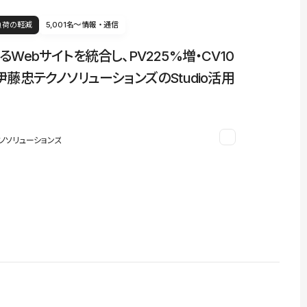
負荷の軽減
5,001名〜
情報・通信
るWebサイトを統合し、PV225%増・CV10
伊藤忠テクノソリューションズのStudio活用
ノソリューションズ