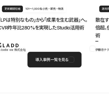
更新期間短縮
101〜1,000名
小売・卸売・物流
運用
「LPは特別なもの」から「成果を生む武器」へ。
散在す
CVR昨年比280%を実現したStudio活用術
倍超。
術
a belle vie 株式会社
伊藤忠テク
導入事例一覧を見る