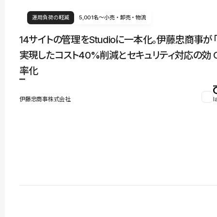
運用負荷の軽減
5,001名〜
小売・卸売・物流
14サイトの管理をStudioに一本化。伊藤忠商事が
実現したコスト40%削減とセキュリティ対応の効
率化
伊藤忠商事株式会社
l