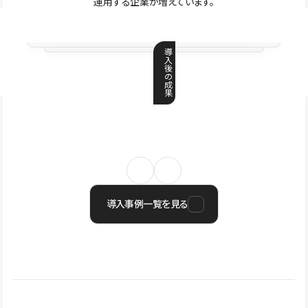
運用する企業が増えています。
導
入
後
の
成
果
導入事例一覧を見る