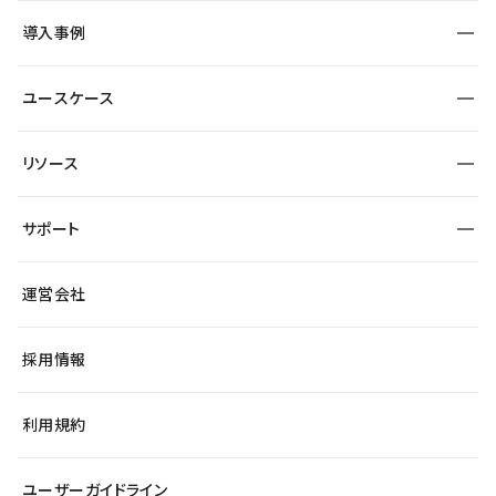
SEO
採用サイト
導入事例
運用
サービスサイト
サイト運用
事例インタビュー
業種から探す
ユースケース
セキュリティ
導入企業
宿泊・レジャー
大企業・エンタープライズ
ワークスペース
サイト制作事例
エンタメ
リソース
より自在に
制作会社
自治体
テンプレートを探す
Figma to Studio
広告代理店・コンサル
サポート
課題から探す
制作会社を探す
Lottie for Studio
スタートアップ
マーケターでのLP運用
総合窓口
サイト制作事例
アクセシビリティ
運営会社
飲食店
よくある質問
WordPressからの移行
ブログ
ヘルプセンター
小売・EC
サイト導線の変更
最新情報
採用情報
システムステータス
Studio Community
学習コンテンツ
利用規約
公式YouTube
全国ワークショップ
ユーザーガイドライン