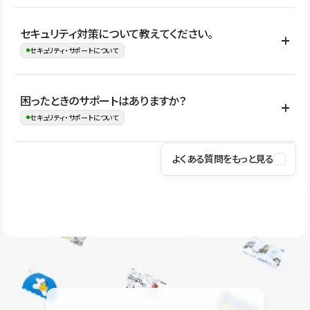
はい。CMSやコンポーネントを活用して更新範囲を設計しておく
セキュリティ対策について教えてください。
ことで、デザインを崩しにくい状態で運用できます。 さらにコン
セキュリティ・サポートについて
テンツ編集モードを使うと、編集できる範囲をテキスト・画像・ア
イコンなどに絞れるため、担当者ごとの見た目のばらつきを抑え
Studioでは、公開サイトやサービスを安全に利用できるよう、通信
困ったときのサポートはありますか？
ながらレイアウトに影響を与えずに更新作業を進めやすくなりま
の暗号化、データ保護、アクセス管理、脆弱性対策など、複数の観
セキュリティ・サポートについて
す。
点からセキュリティ対策を行っています。Studioで公開したサイト
はSSL/TLSによる通信暗号化に対応しており、悪質なスクリプトの
よくある質問をもっと見る
操作方法や機能については、ヘルプセンターでご確認いただけま
実行制限や、不正アクセス・攻撃への対策も実施しています。
す。編集、公開、CMS、フォーム、ドメイン設定など、目的に合
Studioのセキュリティ対策について
わせて記事を検索できます。有人サポート（チャット）は Mini プ
ラン以上のご契約プロジェクトでご利用いただけます。そのほか、
ユーザー同士で質問・相談できるコミュニティもご利用ください。
ヘルプセンターはこちら