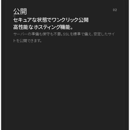
公開
02
セキュアな状態でワンクリック公開
高性能なホスティング機能。
サーバーの準備も保守も不要。SSLを標準で備え、安定したサイ
トを公開できます。