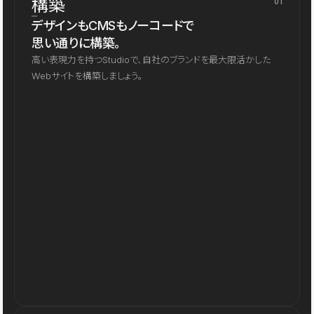
構築
01
デザインもCMSもノーコードで
思い通りに構築。
高い表現力を持つStudioで、自社のブランドを最大限活かした
Webサイトを構築しましょう。