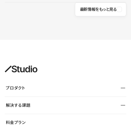
最新情報をもっと見る
プロダクト
構築
解決する課題
デザインエディタ
CMS
サイト種別から探す
料金プラン
コーポレートサイト
フォーム