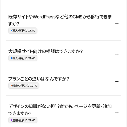
コーポレートサイト、サービスサイト、LP、採用サイト、ブロ
既存サイトやWordPressなど他のCMSから移行できま
グ・メディア、イベントサイト、店舗・商品紹介サイト、ポートフ
すか？
ォリオなど幅広く制作できます。
導入・移行について
制作事例はこちら
はい。既存サイトの構成やコンテンツ、URLを整理したうえで、
大規模サイト向けの相談はできますか？
Studio上に再構築する形で移行できます。 WordPressの場合は、
導入・移行について
XMLファイルを使って投稿記事や固定ページ、カテゴリー、タグな
どの一部データをStudio CMSへインポートできます。ただし、サ
はい。アクセス規模が大きいサイトや、複数部門での運用、権限管
プランごとの違いはなんですか？
イト全体のデザインや設定がそのまま移行されるわけではないた
理、セキュリティ確認、既存システムとの連携など、個別の要件が
料金・プランについて
め、移行後にページ構成やデザイン、CMS設計、URL・リダイレク
ある場合はご相談いただけます。サイトの規模や運用体制に応じ
ト設定などの確認が必要です。
て、適したプランや進め方をご案内します。要件が固まりきってい
公開ページ数、バージョン履歴の期間、CMS利用数の上限、権限
デザインの知識がない担当者でも、ページを更新・追加
ない段階でも、お問い合わせください。
管理の有無などがプランごとに異なります。詳しくは料金プランペ
できますか？
お問合せはこちら
ージをご覧ください。
運用・更新について
料金プランはこちら