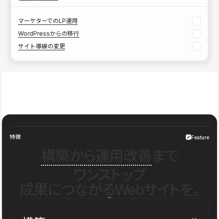
マーケターでのLP運用
WordPressからの移行
サイト導線の変更
特徴
Feature
構築から運用改善
まで
ワンストップ
成果につながるWebサイトを。