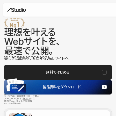
理想を叶える
Webサイトを、
最速で公開
。
美しさと成果を、両立するWebサイトへ。
無料ではじめる
製品資料をダウンロード
※ 株式会社東京商工リサーチ調べ
ノーコードCMSで作成された
国内のWebサイトの実績数
（2025年12月末時点）