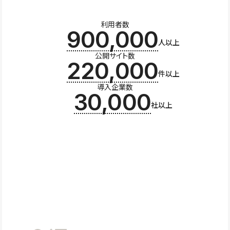
利用者数
900,000
人以上
公開サイト数
220,000
件以上
導入企業数
30,000
社以上