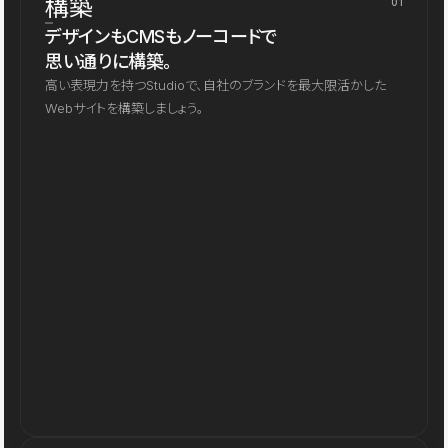
構築
01
デザインもCMSもノーコードで
思い通りに構築。
高い表現力を持つStudioで、自社のブランドを最大限活かした
Webサイトを構築しましょう。