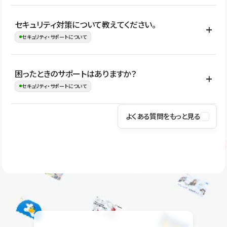
はい。CMSやコンポーネントを活用して更新範囲を設計しておく
セキュリティ対策について教えてください。
ことで、デザインを崩しにくい状態で運用できます。 さらにコン
セキュリティ・サポートについて
テンツ編集モードを使うと、編集できる範囲をテキスト・画像・ア
イコンなどに絞れるため、担当者ごとの見た目のばらつきを抑え
Studioでは、公開サイトやサービスを安全に利用できるよう、通信
困ったときのサポートはありますか？
ながらレイアウトに影響を与えずに更新作業を進めやすくなりま
の暗号化、データ保護、アクセス管理、脆弱性対策など、複数の観
セキュリティ・サポートについて
す。
点からセキュリティ対策を行っています。Studioで公開したサイト
はSSL/TLSによる通信暗号化に対応しており、悪質なスクリプトの
よくある質問をもっと見る
操作方法や機能については、ヘルプセンターでご確認いただけま
実行制限や、不正アクセス・攻撃への対策も実施しています。
す。編集、公開、CMS、フォーム、ドメイン設定など、目的に合
Studioのセキュリティ対策について
わせて記事を検索できます。有人サポート（チャット）は Mini プ
ラン以上のご契約プロジェクトでご利用いただけます。そのほか、
ユーザー同士で質問・相談できるコミュニティもご利用ください。
ヘルプセンターはこちら