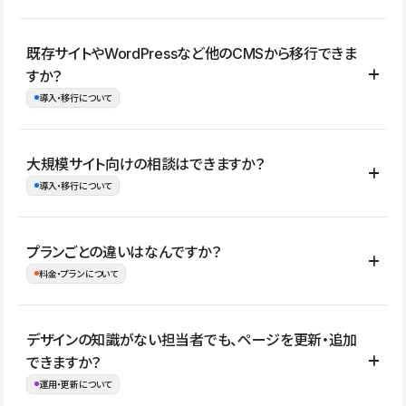
コーポレートサイト、サービスサイト、LP、採用サイト、ブロ
既存サイトやWordPressなど他のCMSから移行できま
グ・メディア、イベントサイト、店舗・商品紹介サイト、ポートフ
すか？
ォリオなど幅広く制作できます。
導入・移行について
制作事例はこちら
はい。既存サイトの構成やコンテンツ、URLを整理したうえで、
大規模サイト向けの相談はできますか？
Studio上に再構築する形で移行できます。 WordPressの場合は、
導入・移行について
XMLファイルを使って投稿記事や固定ページ、カテゴリー、タグな
どの一部データをStudio CMSへインポートできます。ただし、サ
はい。アクセス規模が大きいサイトや、複数部門での運用、権限管
プランごとの違いはなんですか？
イト全体のデザインや設定がそのまま移行されるわけではないた
理、セキュリティ確認、既存システムとの連携など、個別の要件が
料金・プランについて
め、移行後にページ構成やデザイン、CMS設計、URL・リダイレク
ある場合はご相談いただけます。サイトの規模や運用体制に応じ
ト設定などの確認が必要です。
て、適したプランや進め方をご案内します。要件が固まりきってい
公開ページ数、バージョン履歴の期間、CMS利用数の上限、権限
デザインの知識がない担当者でも、ページを更新・追加
ない段階でも、お問い合わせください。
管理の有無などがプランごとに異なります。詳しくは料金プランペ
できますか？
お問合せはこちら
ージをご覧ください。
運用・更新について
料金プランはこちら