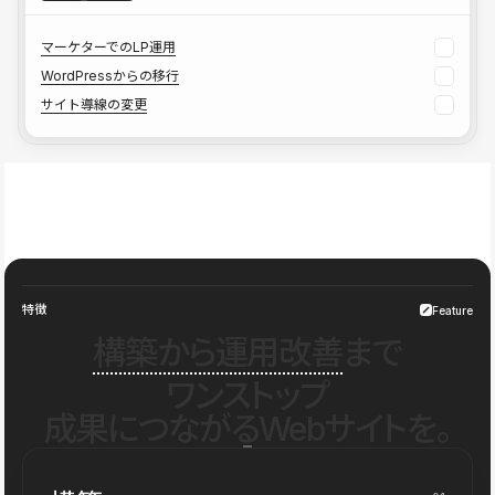
マーケターでのLP運用
WordPressからの移行
サイト導線の変更
特徴
Feature
構築から運用改善
まで
ワンストップ
成果につながるWebサイトを。