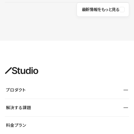
最新情報をもっと見る
プロダクト
構築
解決する課題
デザインエディタ
CMS
サイト種別から探す
料金プラン
コーポレートサイト
フォーム