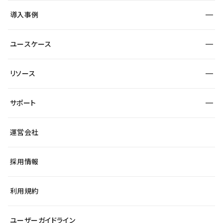
SEO
採用サイト
導入事例
運用
サービスサイト
サイト運用
事例インタビュー
業種から探す
ユースケース
セキュリティ
導入企業
宿泊・レジャー
大企業・エンタープライズ
ワークスペース
サイト制作事例
エンタメ
リソース
より自在に
制作会社
自治体
テンプレートを探す
Figma to Studio
広告代理店・コンサル
サポート
課題から探す
制作会社を探す
Lottie for Studio
スタートアップ
マーケターでのLP運用
総合窓口
サイト制作事例
アクセシビリティ
運営会社
飲食店
よくある質問
WordPressからの移行
ブログ
ヘルプセンター
小売・EC
サイト導線の変更
最新情報
採用情報
システムステータス
Studio Community
学習コンテンツ
利用規約
公式YouTube
全国ワークショップ
ユーザーガイドライン