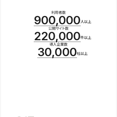
利用者数
900,000
人以上
公開サイト数
220,000
件以上
導入企業数
30,000
社以上