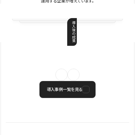
運用する企業が増えています。
導
入
後
の
成
果
導入事例一覧を見る