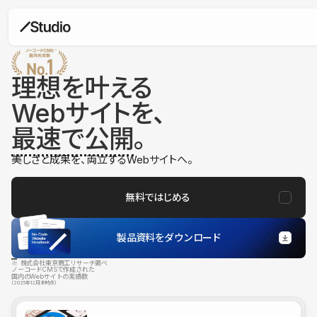
理想を叶える
Webサイトを、
最速で公開
。
美しさと成果を、両立するWebサイトへ。
無料ではじめる
製品資料をダウンロード
※ 株式会社東京商工リサーチ調べ
ノーコードCMSで作成された
国内のWebサイトの実績数
（2025年12月末時点）