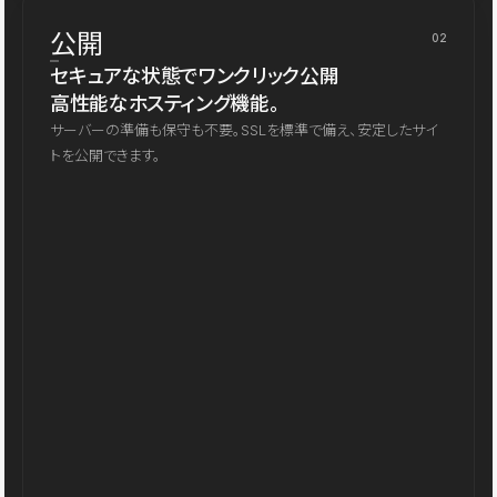
公開
02
セキュアな状態でワンクリック公開
高性能なホスティング機能。
サーバーの準備も保守も不要。SSLを標準で備え、安定したサイ
トを公開できます。