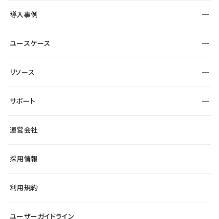
SEO
採用サイト
導入事例
運用
サービスサイト
サイト運用
事例インタビュー
業種から探す
ユースケース
セキュリティ
導入企業
宿泊・レジャー
大企業・エンタープライズ
ワークスペース
サイト制作事例
エンタメ
リソース
より自在に
制作会社
自治体
テンプレートを探す
Figma to Studio
広告代理店・コンサル
サポート
課題から探す
制作会社を探す
Lottie for Studio
スタートアップ
マーケターでのLP運用
総合窓口
サイト制作事例
アクセシビリティ
運営会社
飲食店
よくある質問
WordPressからの移行
ブログ
ヘルプセンター
小売・EC
サイト導線の変更
最新情報
採用情報
システムステータス
Studio Community
学習コンテンツ
利用規約
公式YouTube
全国ワークショップ
ユーザーガイドライン