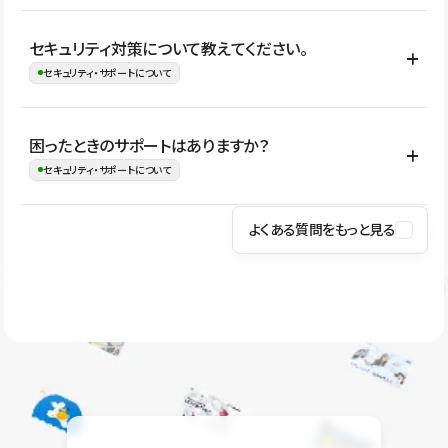
はい。CMSやコンポーネントを活用して更新範囲を設計しておく
セキュリティ対策について教えてください。
ことで、デザインを崩しにくい状態で運用できます。 さらにコン
セキュリティ・サポートについて
テンツ編集モードを使うと、編集できる範囲をテキスト・画像・ア
イコンなどに絞れるため、担当者ごとの見た目のばらつきを抑え
Studioでは、公開サイトやサービスを安全に利用できるよう、通信
困ったときのサポートはありますか？
ながらレイアウトに影響を与えずに更新作業を進めやすくなりま
の暗号化、データ保護、アクセス管理、脆弱性対策など、複数の観
セキュリティ・サポートについて
す。
点からセキュリティ対策を行っています。Studioで公開したサイト
はSSL/TLSによる通信暗号化に対応しており、悪質なスクリプトの
よくある質問をもっと見る
操作方法や機能については、ヘルプセンターでご確認いただけま
実行制限や、不正アクセス・攻撃への対策も実施しています。
す。編集、公開、CMS、フォーム、ドメイン設定など、目的に合
Studioのセキュリティ対策について
わせて記事を検索できます。有人サポート（チャット）は Mini プ
ラン以上のご契約プロジェクトでご利用いただけます。そのほか、
ユーザー同士で質問・相談できるコミュニティもご利用ください。
ヘルプセンターはこちら