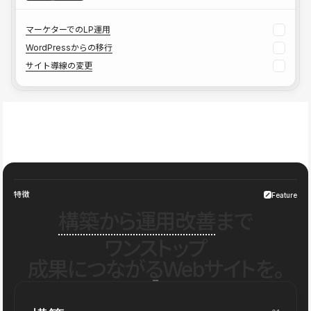
マーケターでのLP運用
WordPressからの移行
サイト導線の変更
特徴
Feature
構築から運用改善
まで
ワンストップ
成果につながるWebサイトを。