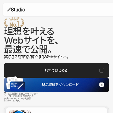
理想を叶える
Webサイトを、
最速で公開
。
美しさと成果を、両立するWebサイトへ。
無料ではじめる
製品資料をダウンロード
※ 株式会社東京商工リサーチ調べ
ノーコードCMSで作成された
国内のWebサイトの実績数
（2025年12月末時点）