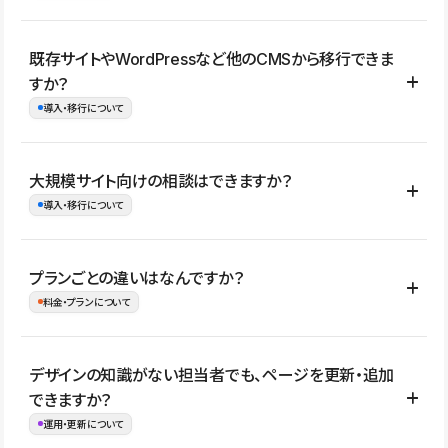
コーポレートサイト、サービスサイト、LP、採用サイト、ブロ
既存サイトやWordPressなど他のCMSから移行できま
グ・メディア、イベントサイト、店舗・商品紹介サイト、ポートフ
すか？
ォリオなど幅広く制作できます。
導入・移行について
制作事例はこちら
はい。既存サイトの構成やコンテンツ、URLを整理したうえで、
大規模サイト向けの相談はできますか？
Studio上に再構築する形で移行できます。 WordPressの場合は、
導入・移行について
XMLファイルを使って投稿記事や固定ページ、カテゴリー、タグな
どの一部データをStudio CMSへインポートできます。ただし、サ
はい。アクセス規模が大きいサイトや、複数部門での運用、権限管
プランごとの違いはなんですか？
イト全体のデザインや設定がそのまま移行されるわけではないた
理、セキュリティ確認、既存システムとの連携など、個別の要件が
料金・プランについて
め、移行後にページ構成やデザイン、CMS設計、URL・リダイレク
ある場合はご相談いただけます。サイトの規模や運用体制に応じ
ト設定などの確認が必要です。
て、適したプランや進め方をご案内します。要件が固まりきってい
公開ページ数、バージョン履歴の期間、CMS利用数の上限、権限
デザインの知識がない担当者でも、ページを更新・追加
ない段階でも、お問い合わせください。
管理の有無などがプランごとに異なります。詳しくは料金プランペ
できますか？
お問合せはこちら
ージをご覧ください。
運用・更新について
料金プランはこちら