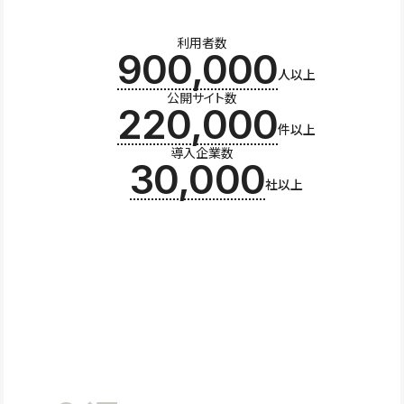
利用者数
900,000
人以上
公開サイト数
220,000
件以上
導入企業数
30,000
社以上