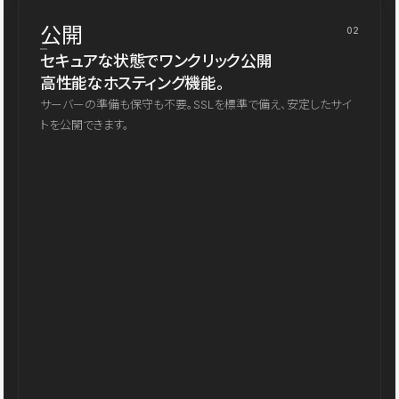
公開
02
セキュアな状態でワンクリック公開
高性能なホスティング機能。
サーバーの準備も保守も不要。SSLを標準で備え、安定したサイ
トを公開できます。