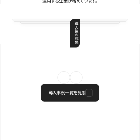
運用する企業が増えています。
導
入
後
の
成
果
導入事例一覧を見る