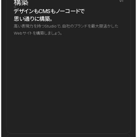
構築
01
デザインもCMSもノーコードで
思い通りに構築。
高い表現力を持つStudioで、自社のブランドを最大限活かした
Webサイトを構築しましょう。