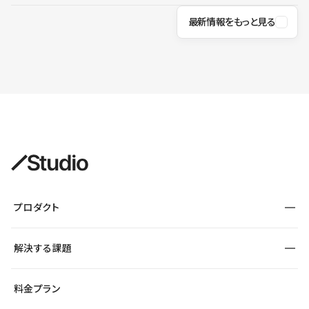
最新情報をもっと見る
プロダクト
構築
解決する課題
デザインエディタ
CMS
サイト種別から探す
料金プラン
コーポレートサイト
フォーム