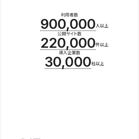
利用者数
900,000
人以上
公開サイト数
220,000
件以上
導入企業数
30,000
社以上