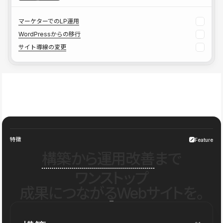
マーケターでのLP運用
WordPressからの移行
サイト導線の変更
特徴
Feature
構築から運用改善
まで
ワンストップ
成果につながるWebサイトを。