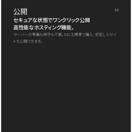
公開
02
セキュアな状態でワンクリック公開
高性能なホスティング機能。
サーバーの準備も保守も不要。SSLを標準で備え、安定したサイ
トを公開できます。