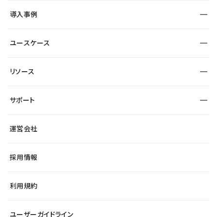
SEO
採用サイト
導入事例
運用
サービスサイト
サイト運用
事例インタビュー
業種から探す
ユースケース
セキュリティ
導入企業
宿泊・レジャー
大企業・エンタープライズ
ワークスペース
サイト制作事例
エンタメ
リソース
より自在に
制作会社
自治体
テンプレートを探す
Figma to Studio
広告代理店・コンサル
サポート
課題から探す
制作会社を探す
Lottie for Studio
スタートアップ
マーケターでのLP運用
総合窓口
サイト制作事例
アクセシビリティ
運営会社
飲食店
よくある質問
WordPressからの移行
ブログ
ヘルプセンター
小売・EC
サイト導線の変更
最新情報
採用情報
システムステータス
Studio Community
学習コンテンツ
利用規約
公式YouTube
全国ワークショップ
ユーザーガイドライン