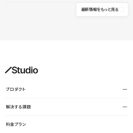
最新情報をもっと見る
プロダクト
構築
解決する課題
デザインエディタ
CMS
サイト種別から探す
料金プラン
コーポレートサイト
フォーム