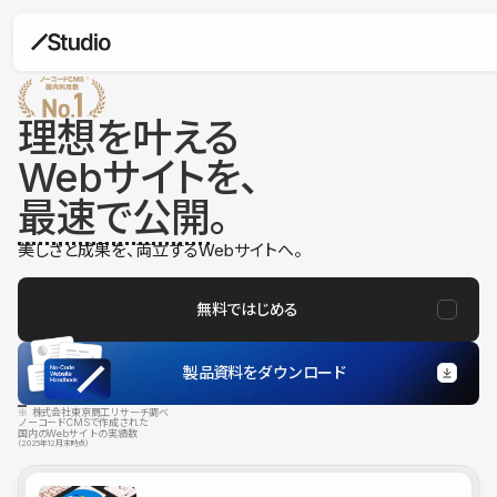
理想を叶える
Webサイトを、
最速で公開
。
美しさと成果を、両立するWebサイトへ。
無料ではじめる
製品資料をダウンロード
※ 株式会社東京商工リサーチ調べ
ノーコードCMSで作成された
国内のWebサイトの実績数
（2025年12月末時点）