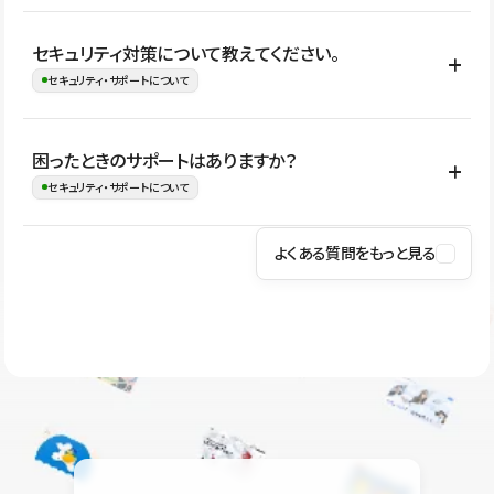
はい。CMSやコンポーネントを活用して更新範囲を設計しておく
セキュリティ対策について教えてください。
ことで、デザインを崩しにくい状態で運用できます。 さらにコン
セキュリティ・サポートについて
テンツ編集モードを使うと、編集できる範囲をテキスト・画像・ア
イコンなどに絞れるため、担当者ごとの見た目のばらつきを抑え
Studioでは、公開サイトやサービスを安全に利用できるよう、通信
困ったときのサポートはありますか？
ながらレイアウトに影響を与えずに更新作業を進めやすくなりま
の暗号化、データ保護、アクセス管理、脆弱性対策など、複数の観
セキュリティ・サポートについて
す。
点からセキュリティ対策を行っています。Studioで公開したサイト
はSSL/TLSによる通信暗号化に対応しており、悪質なスクリプトの
よくある質問をもっと見る
操作方法や機能については、ヘルプセンターでご確認いただけま
実行制限や、不正アクセス・攻撃への対策も実施しています。
す。編集、公開、CMS、フォーム、ドメイン設定など、目的に合
Studioのセキュリティ対策について
わせて記事を検索できます。有人サポート（チャット）は Mini プ
ラン以上のご契約プロジェクトでご利用いただけます。そのほか、
ユーザー同士で質問・相談できるコミュニティもご利用ください。
ヘルプセンターはこちら