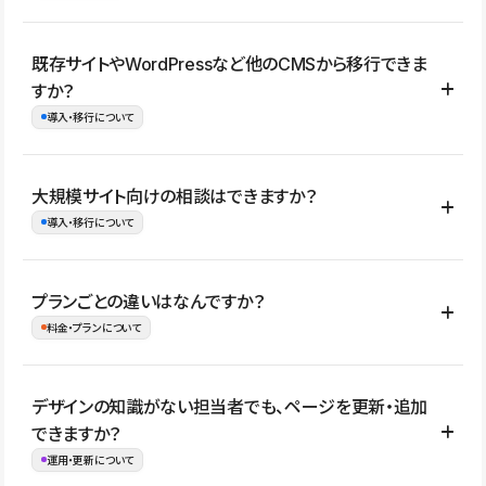
コーポレートサイト、サービスサイト、LP、採用サイト、ブロ
既存サイトやWordPressなど他のCMSから移行できま
グ・メディア、イベントサイト、店舗・商品紹介サイト、ポートフ
すか？
ォリオなど幅広く制作できます。
導入・移行について
制作事例はこちら
はい。既存サイトの構成やコンテンツ、URLを整理したうえで、
大規模サイト向けの相談はできますか？
Studio上に再構築する形で移行できます。 WordPressの場合は、
導入・移行について
XMLファイルを使って投稿記事や固定ページ、カテゴリー、タグな
どの一部データをStudio CMSへインポートできます。ただし、サ
はい。アクセス規模が大きいサイトや、複数部門での運用、権限管
プランごとの違いはなんですか？
イト全体のデザインや設定がそのまま移行されるわけではないた
理、セキュリティ確認、既存システムとの連携など、個別の要件が
料金・プランについて
め、移行後にページ構成やデザイン、CMS設計、URL・リダイレク
ある場合はご相談いただけます。サイトの規模や運用体制に応じ
ト設定などの確認が必要です。
て、適したプランや進め方をご案内します。要件が固まりきってい
公開ページ数、バージョン履歴の期間、CMS利用数の上限、権限
デザインの知識がない担当者でも、ページを更新・追加
ない段階でも、お問い合わせください。
管理の有無などがプランごとに異なります。詳しくは料金プランペ
できますか？
お問合せはこちら
ージをご覧ください。
運用・更新について
料金プランはこちら