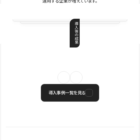
運用する企業が増えています。
導
入
後
の
成
果
導入事例一覧を見る