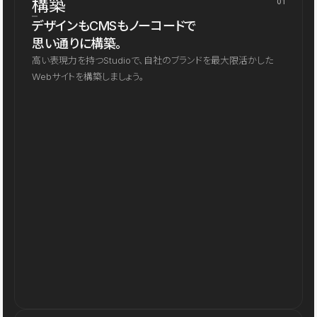
構築
01
デザインもCMSもノーコードで
思い通りに構築。
高い表現力を持つStudioで、自社のブランドを最大限活かした
Webサイトを構築しましょう。