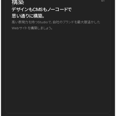
構築
01
デザインもCMSもノーコードで
思い通りに構築。
高い表現力を持つStudioで、自社のブランドを最大限活かした
Webサイトを構築しましょう。