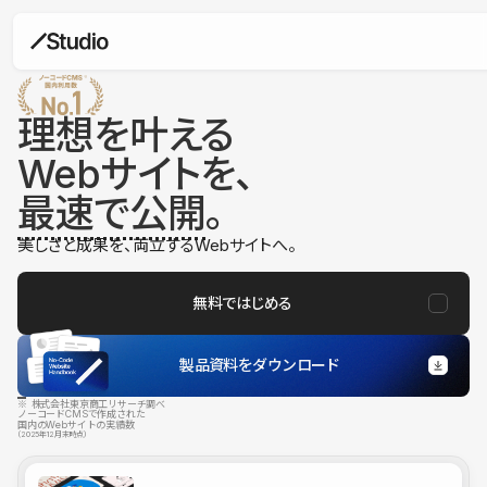
理想を叶える
Webサイトを、
最速で公開
。
美しさと成果を、両立するWebサイトへ。
無料ではじめる
製品資料をダウンロード
※ 株式会社東京商工リサーチ調べ
ノーコードCMSで作成された
国内のWebサイトの実績数
（2025年12月末時点）