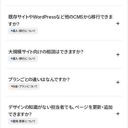
コーポレートサイト、サービスサイト、LP、採用サイト、ブロ
既存サイトやWordPressなど他のCMSから移行できま
グ・メディア、イベントサイト、店舗・商品紹介サイト、ポートフ
すか？
ォリオなど幅広く制作できます。
導入・移行について
制作事例はこちら
はい。既存サイトの構成やコンテンツ、URLを整理したうえで、
大規模サイト向けの相談はできますか？
Studio上に再構築する形で移行できます。 WordPressの場合は、
導入・移行について
XMLファイルを使って投稿記事や固定ページ、カテゴリー、タグな
どの一部データをStudio CMSへインポートできます。ただし、サ
はい。アクセス規模が大きいサイトや、複数部門での運用、権限管
プランごとの違いはなんですか？
イト全体のデザインや設定がそのまま移行されるわけではないた
理、セキュリティ確認、既存システムとの連携など、個別の要件が
料金・プランについて
め、移行後にページ構成やデザイン、CMS設計、URL・リダイレク
ある場合はご相談いただけます。サイトの規模や運用体制に応じ
ト設定などの確認が必要です。
て、適したプランや進め方をご案内します。要件が固まりきってい
公開ページ数、バージョン履歴の期間、CMS利用数の上限、権限
デザインの知識がない担当者でも、ページを更新・追加
ない段階でも、お問い合わせください。
管理の有無などがプランごとに異なります。詳しくは料金プランペ
できますか？
お問合せはこちら
ージをご覧ください。
運用・更新について
料金プランはこちら