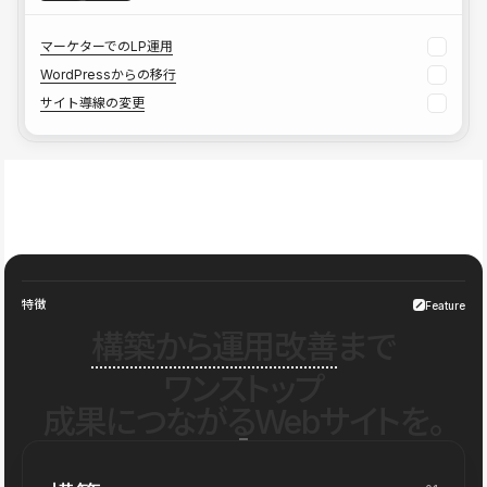
マーケターでのLP運用
WordPressからの移行
サイト導線の変更
特徴
Feature
構築から運用改善
まで
ワンストップ
成果につながるWebサイトを。