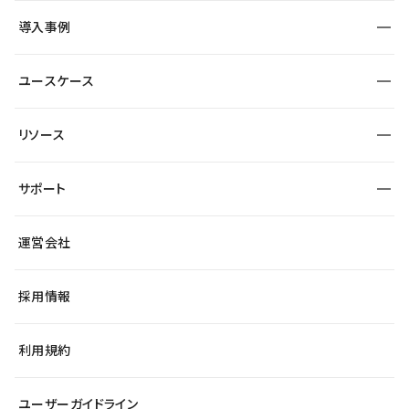
SEO
採用サイト
導入事例
運用
サービスサイト
サイト運用
事例インタビュー
業種から探す
ユースケース
セキュリティ
導入企業
宿泊・レジャー
大企業・エンタープライズ
ワークスペース
サイト制作事例
エンタメ
リソース
より自在に
制作会社
自治体
テンプレートを探す
Figma to Studio
広告代理店・コンサル
サポート
課題から探す
制作会社を探す
Lottie for Studio
スタートアップ
マーケターでのLP運用
総合窓口
サイト制作事例
アクセシビリティ
運営会社
飲食店
よくある質問
WordPressからの移行
ブログ
ヘルプセンター
小売・EC
サイト導線の変更
最新情報
採用情報
システムステータス
Studio Community
学習コンテンツ
利用規約
公式YouTube
全国ワークショップ
ユーザーガイドライン