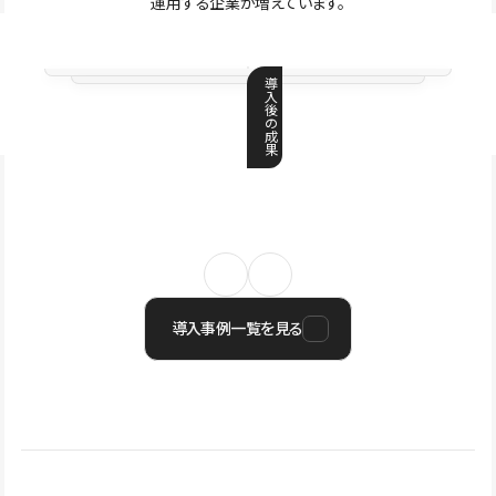
運用する企業が増えています。
導
入
後
の
成
果
導入事例一覧を見る