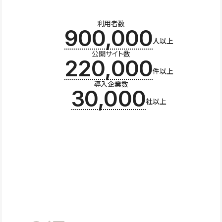
利用者数
900,000
人以上
公開サイト数
220,000
件以上
導入企業数
30,000
社以上