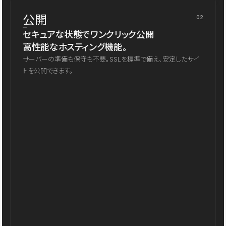
公開
02
セキュアな状態でワンクリック公開
高性能なホスティング機能。
サーバーの準備も保守も不要。SSLを標準で備え、安定したサイ
トを公開できます。