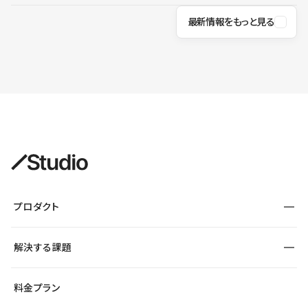
最新情報をもっと見る
プロダクト
構築
解決する課題
デザインエディタ
CMS
サイト種別から探す
料金プラン
コーポレートサイト
フォーム