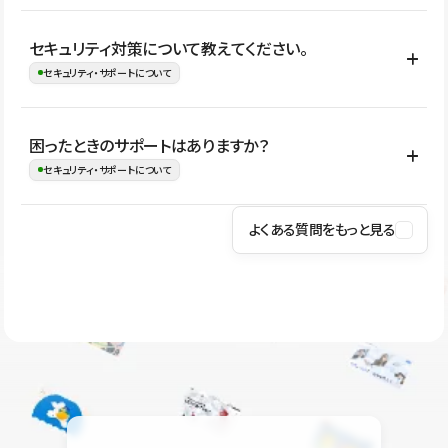
はい。CMSやコンポーネントを活用して更新範囲を設計しておく
セキュリティ対策について教えてください。
ことで、デザインを崩しにくい状態で運用できます。 さらにコン
セキュリティ・サポートについて
テンツ編集モードを使うと、編集できる範囲をテキスト・画像・ア
イコンなどに絞れるため、担当者ごとの見た目のばらつきを抑え
Studioでは、公開サイトやサービスを安全に利用できるよう、通信
困ったときのサポートはありますか？
ながらレイアウトに影響を与えずに更新作業を進めやすくなりま
の暗号化、データ保護、アクセス管理、脆弱性対策など、複数の観
セキュリティ・サポートについて
す。
点からセキュリティ対策を行っています。Studioで公開したサイト
はSSL/TLSによる通信暗号化に対応しており、悪質なスクリプトの
よくある質問をもっと見る
操作方法や機能については、ヘルプセンターでご確認いただけま
実行制限や、不正アクセス・攻撃への対策も実施しています。
す。編集、公開、CMS、フォーム、ドメイン設定など、目的に合
Studioのセキュリティ対策について
わせて記事を検索できます。有人サポート（チャット）は Mini プ
ラン以上のご契約プロジェクトでご利用いただけます。そのほか、
ユーザー同士で質問・相談できるコミュニティもご利用ください。
ヘルプセンターはこちら