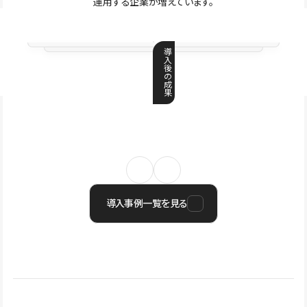
運用する企業が増えています。
導
入
後
の
成
果
導入事例一覧を見る