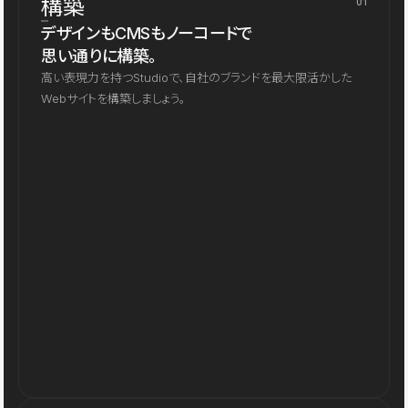
構築
01
デザインもCMSもノーコードで
思い通りに構築。
高い表現力を持つStudioで、自社のブランドを最大限活かした
Webサイトを構築しましょう。