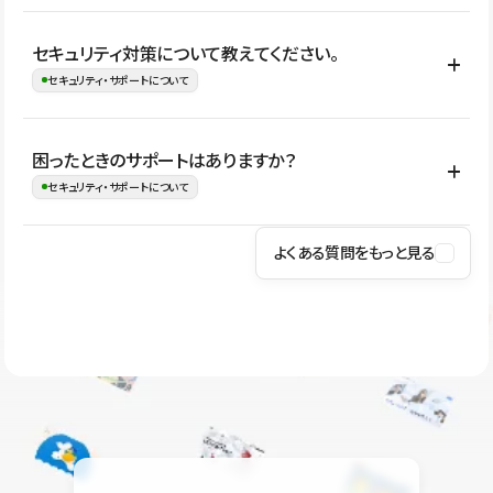
はい。CMSやコンポーネントを活用して更新範囲を設計しておく
セキュリティ対策について教えてください。
ことで、デザインを崩しにくい状態で運用できます。 さらにコン
セキュリティ・サポートについて
テンツ編集モードを使うと、編集できる範囲をテキスト・画像・ア
イコンなどに絞れるため、担当者ごとの見た目のばらつきを抑え
Studioでは、公開サイトやサービスを安全に利用できるよう、通信
困ったときのサポートはありますか？
ながらレイアウトに影響を与えずに更新作業を進めやすくなりま
の暗号化、データ保護、アクセス管理、脆弱性対策など、複数の観
セキュリティ・サポートについて
す。
点からセキュリティ対策を行っています。Studioで公開したサイト
はSSL/TLSによる通信暗号化に対応しており、悪質なスクリプトの
よくある質問をもっと見る
操作方法や機能については、ヘルプセンターでご確認いただけま
実行制限や、不正アクセス・攻撃への対策も実施しています。
す。編集、公開、CMS、フォーム、ドメイン設定など、目的に合
Studioのセキュリティ対策について
わせて記事を検索できます。有人サポート（チャット）は Mini プ
ラン以上のご契約プロジェクトでご利用いただけます。そのほか、
ユーザー同士で質問・相談できるコミュニティもご利用ください。
ヘルプセンターはこちら