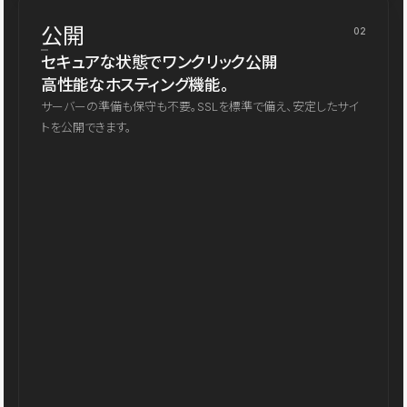
公開
02
セキュアな状態でワンクリック公開
高性能なホスティング機能。
サーバーの準備も保守も不要。SSLを標準で備え、安定したサイ
トを公開できます。