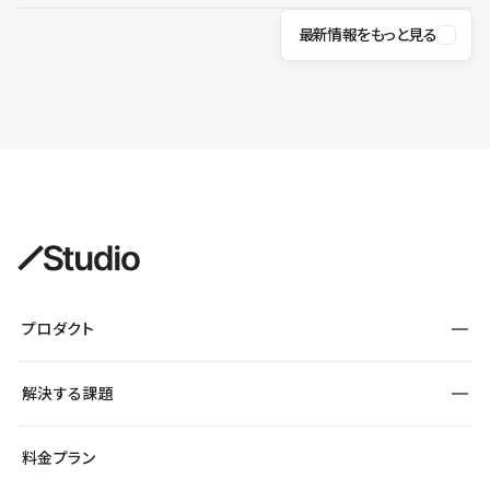
最新情報をもっと見る
プロダクト
構築
解決する課題
デザインエディタ
CMS
サイト種別から探す
料金プラン
コーポレートサイト
フォーム