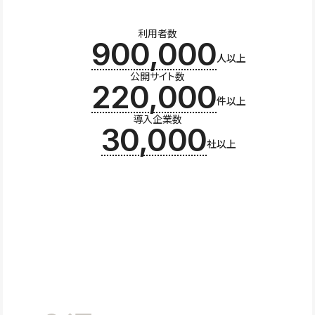
利用者数
900,000
人以上
公開サイト数
220,000
件以上
導入企業数
30,000
社以上