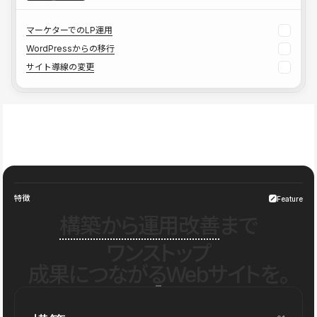
マーケターでのLP運用
WordPressからの移行
サイト導線の変更
特徴
Feature
構築から運用改善
まで
ワンストップ
成果につながるWebサイトを。