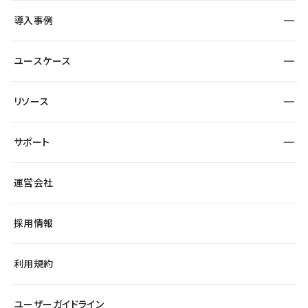
SEO
採用サイト
導入事例
運用
サービスサイト
サイト運用
事例インタビュー
業種から探す
ユースケース
セキュリティ
導入企業
宿泊・レジャー
大企業・エンタープライズ
ワークスペース
サイト制作事例
エンタメ
リソース
より自在に
制作会社
自治体
テンプレートを探す
Figma to Studio
広告代理店・コンサル
サポート
課題から探す
制作会社を探す
Lottie for Studio
スタートアップ
マーケターでのLP運用
総合窓口
サイト制作事例
アクセシビリティ
運営会社
飲食店
よくある質問
WordPressからの移行
ブログ
ヘルプセンター
小売・EC
サイト導線の変更
最新情報
採用情報
システムステータス
Studio Community
学習コンテンツ
利用規約
公式YouTube
全国ワークショップ
ユーザーガイドライン