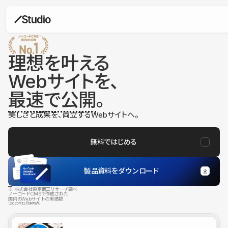
理想を叶える
Webサイトを、
最速で公開
。
美しさと成果を、両立するWebサイトへ。
無料ではじめる
製品資料をダウンロード
※ 株式会社東京商工リサーチ調べ
ノーコードCMSで作成された
国内のWebサイトの実績数
（2025年12月末時点）