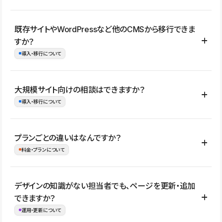
コーポレートサイト、サービスサイト、LP、採用サイト、ブロ
既存サイトやWordPressなど他のCMSから移行できま
グ・メディア、イベントサイト、店舗・商品紹介サイト、ポートフ
すか？
ォリオなど幅広く制作できます。
導入・移行について
制作事例はこちら
はい。既存サイトの構成やコンテンツ、URLを整理したうえで、
大規模サイト向けの相談はできますか？
Studio上に再構築する形で移行できます。 WordPressの場合は、
導入・移行について
XMLファイルを使って投稿記事や固定ページ、カテゴリー、タグな
どの一部データをStudio CMSへインポートできます。ただし、サ
はい。アクセス規模が大きいサイトや、複数部門での運用、権限管
プランごとの違いはなんですか？
イト全体のデザインや設定がそのまま移行されるわけではないた
理、セキュリティ確認、既存システムとの連携など、個別の要件が
料金・プランについて
め、移行後にページ構成やデザイン、CMS設計、URL・リダイレク
ある場合はご相談いただけます。サイトの規模や運用体制に応じ
ト設定などの確認が必要です。
て、適したプランや進め方をご案内します。要件が固まりきってい
公開ページ数、バージョン履歴の期間、CMS利用数の上限、権限
デザインの知識がない担当者でも、ページを更新・追加
ない段階でも、お問い合わせください。
管理の有無などがプランごとに異なります。詳しくは料金プランペ
できますか？
お問合せはこちら
ージをご覧ください。
運用・更新について
料金プランはこちら