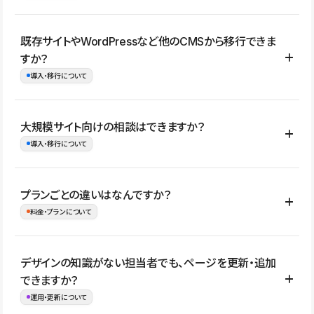
コーポレートサイト、サービスサイト、LP、採用サイト、ブロ
既存サイトやWordPressなど他のCMSから移行できま
グ・メディア、イベントサイト、店舗・商品紹介サイト、ポートフ
すか？
ォリオなど幅広く制作できます。
導入・移行について
制作事例はこちら
はい。既存サイトの構成やコンテンツ、URLを整理したうえで、
大規模サイト向けの相談はできますか？
Studio上に再構築する形で移行できます。 WordPressの場合は、
導入・移行について
XMLファイルを使って投稿記事や固定ページ、カテゴリー、タグな
どの一部データをStudio CMSへインポートできます。ただし、サ
はい。アクセス規模が大きいサイトや、複数部門での運用、権限管
プランごとの違いはなんですか？
イト全体のデザインや設定がそのまま移行されるわけではないた
理、セキュリティ確認、既存システムとの連携など、個別の要件が
料金・プランについて
め、移行後にページ構成やデザイン、CMS設計、URL・リダイレク
ある場合はご相談いただけます。サイトの規模や運用体制に応じ
ト設定などの確認が必要です。
て、適したプランや進め方をご案内します。要件が固まりきってい
公開ページ数、バージョン履歴の期間、CMS利用数の上限、権限
デザインの知識がない担当者でも、ページを更新・追加
ない段階でも、お問い合わせください。
管理の有無などがプランごとに異なります。詳しくは料金プランペ
できますか？
お問合せはこちら
ージをご覧ください。
運用・更新について
料金プランはこちら