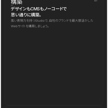
構築
01
デザインもCMSもノーコードで
思い通りに構築。
高い表現力を持つStudioで、自社のブランドを最大限活かした
Webサイトを構築しましょう。