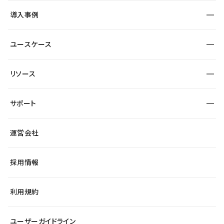
SEO
採用サイト
導入事例
運用
サービスサイト
サイト運用
事例インタビュー
業種から探す
ユースケース
セキュリティ
導入企業
宿泊・レジャー
大企業・エンタープライズ
ワークスペース
サイト制作事例
エンタメ
リソース
より自在に
制作会社
自治体
テンプレートを探す
Figma to Studio
広告代理店・コンサル
サポート
課題から探す
制作会社を探す
Lottie for Studio
スタートアップ
マーケターでのLP運用
総合窓口
サイト制作事例
アクセシビリティ
運営会社
飲食店
よくある質問
WordPressからの移行
ブログ
ヘルプセンター
小売・EC
サイト導線の変更
最新情報
採用情報
システムステータス
Studio Community
学習コンテンツ
利用規約
公式YouTube
全国ワークショップ
ユーザーガイドライン