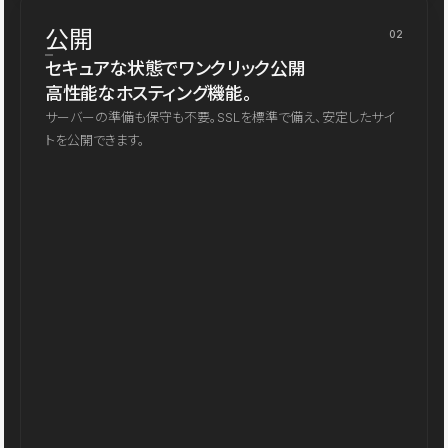
公開
02
セキュアな状態でワンクリック公開
高性能なホスティング機能。
サーバーの準備も保守も不要。SSLを標準で備え、安定したサイ
トを公開できます。