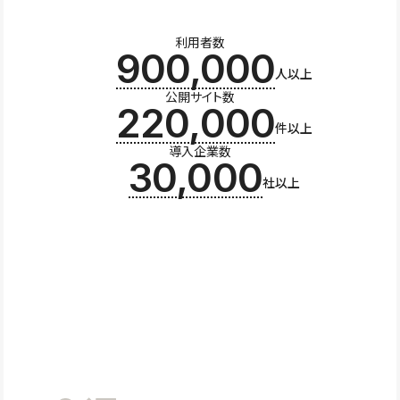
利用者数
900,000
人以上
公開サイト数
220,000
件以上
導入企業数
30,000
社以上