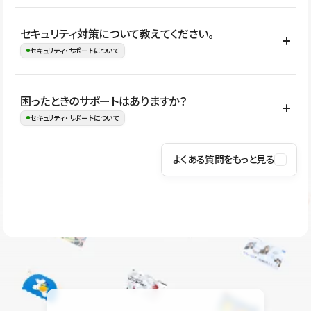
はい。CMSやコンポーネントを活用して更新範囲を設計しておく
セキュリティ対策について教えてください。
ことで、デザインを崩しにくい状態で運用できます。 さらにコン
セキュリティ・サポートについて
テンツ編集モードを使うと、編集できる範囲をテキスト・画像・ア
イコンなどに絞れるため、担当者ごとの見た目のばらつきを抑え
Studioでは、公開サイトやサービスを安全に利用できるよう、通信
困ったときのサポートはありますか？
ながらレイアウトに影響を与えずに更新作業を進めやすくなりま
の暗号化、データ保護、アクセス管理、脆弱性対策など、複数の観
セキュリティ・サポートについて
す。
点からセキュリティ対策を行っています。Studioで公開したサイト
はSSL/TLSによる通信暗号化に対応しており、悪質なスクリプトの
よくある質問をもっと見る
操作方法や機能については、ヘルプセンターでご確認いただけま
実行制限や、不正アクセス・攻撃への対策も実施しています。
す。編集、公開、CMS、フォーム、ドメイン設定など、目的に合
Studioのセキュリティ対策について
わせて記事を検索できます。有人サポート（チャット）は Mini プ
ラン以上のご契約プロジェクトでご利用いただけます。そのほか、
ユーザー同士で質問・相談できるコミュニティもご利用ください。
ヘルプセンターはこちら