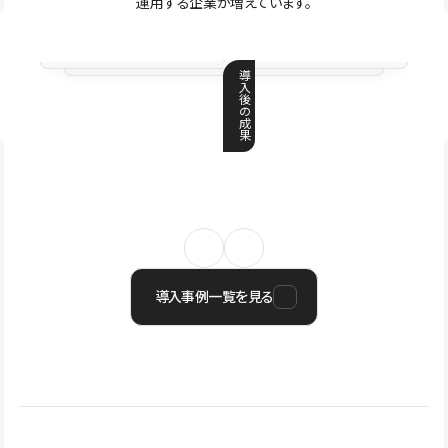
運用する企業が増えています。
導
入
後
の
成
果
導入事例一覧を見る