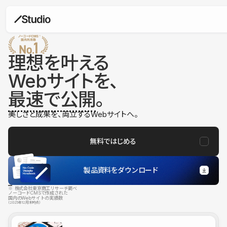
理想を叶える
Webサイトを、
最速で公開
。
美しさと成果を、両立するWebサイトへ。
無料ではじめる
製品資料をダウンロード
※ 株式会社東京商工リサーチ調べ
ノーコードCMSで作成された
国内のWebサイトの実績数
（2025年12月末時点）