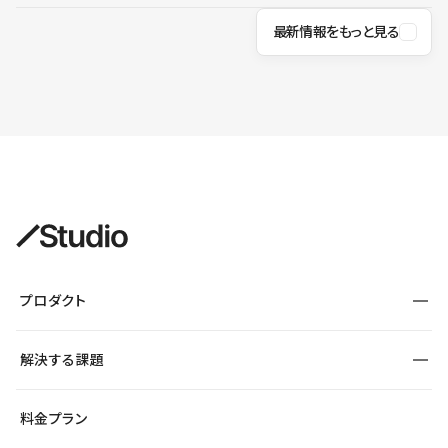
最新情報をもっと見る
プロダクト
構築
解決する課題
デザインエディタ
CMS
サイト種別から探す
料金プラン
コーポレートサイト
フォーム