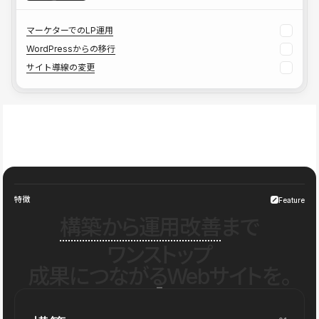
マーケターでのLP運用
WordPressからの移行
サイト導線の変更
特徴
Feature
構築から運用改善
まで
ワンストップ
成果につながるWebサイトを。