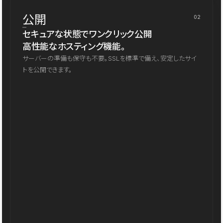
公開
02
セキュアな状態でワンクリック公開
高性能なホスティング機能。
サーバーの準備も保守も不要。SSLを標準で備え、安定したサイ
トを公開できます。