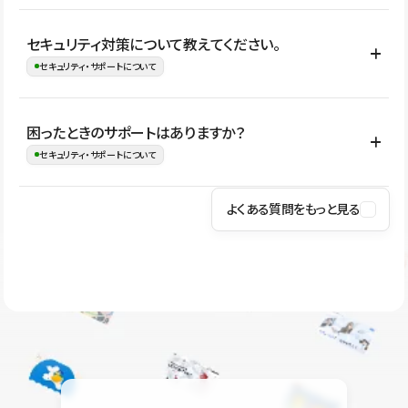
はい。CMSやコンポーネントを活用して更新範囲を設計しておく
セキュリティ対策について教えてください。
ことで、デザインを崩しにくい状態で運用できます。 さらにコン
セキュリティ・サポートについて
テンツ編集モードを使うと、編集できる範囲をテキスト・画像・ア
イコンなどに絞れるため、担当者ごとの見た目のばらつきを抑え
Studioでは、公開サイトやサービスを安全に利用できるよう、通信
困ったときのサポートはありますか？
ながらレイアウトに影響を与えずに更新作業を進めやすくなりま
の暗号化、データ保護、アクセス管理、脆弱性対策など、複数の観
セキュリティ・サポートについて
す。
点からセキュリティ対策を行っています。Studioで公開したサイト
はSSL/TLSによる通信暗号化に対応しており、悪質なスクリプトの
よくある質問をもっと見る
操作方法や機能については、ヘルプセンターでご確認いただけま
実行制限や、不正アクセス・攻撃への対策も実施しています。
す。編集、公開、CMS、フォーム、ドメイン設定など、目的に合
Studioのセキュリティ対策について
わせて記事を検索できます。有人サポート（チャット）は Mini プ
ラン以上のご契約プロジェクトでご利用いただけます。そのほか、
ユーザー同士で質問・相談できるコミュニティもご利用ください。
ヘルプセンターはこちら