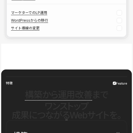
マーケターでのLP運用
WordPressからの移行
サイト導線の変更
特徴
Feature
構築から運用改善
まで
ワンストップ
成果につながるWebサイトを。