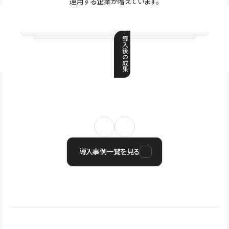
運用する企業が増えています。
導
入
後
の
成
果
導入事例一覧を見る