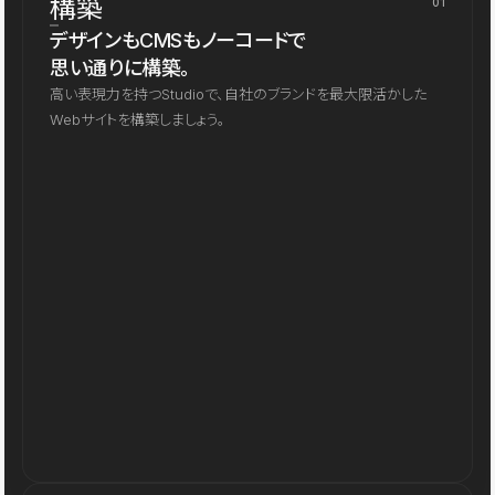
構築
01
デザインもCMSもノーコードで
思い通りに構築。
高い表現力を持つStudioで、自社のブランドを最大限活かした
Webサイトを構築しましょう。