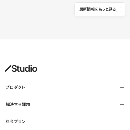
最新情報をもっと見る
プロダクト
構築
解決する課題
デザインエディタ
CMS
サイト種別から探す
料金プラン
コーポレートサイト
フォーム