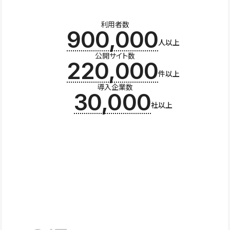
利用者数
900,000
人以上
公開サイト数
220,000
件以上
導入企業数
30,000
社以上