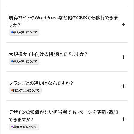
コーポレートサイト、サービスサイト、LP、採用サイト、ブロ
既存サイトやWordPressなど他のCMSから移行できま
グ・メディア、イベントサイト、店舗・商品紹介サイト、ポートフ
すか？
ォリオなど幅広く制作できます。
導入・移行について
制作事例はこちら
はい。既存サイトの構成やコンテンツ、URLを整理したうえで、
大規模サイト向けの相談はできますか？
Studio上に再構築する形で移行できます。 WordPressの場合は、
導入・移行について
XMLファイルを使って投稿記事や固定ページ、カテゴリー、タグな
どの一部データをStudio CMSへインポートできます。ただし、サ
はい。アクセス規模が大きいサイトや、複数部門での運用、権限管
プランごとの違いはなんですか？
イト全体のデザインや設定がそのまま移行されるわけではないた
理、セキュリティ確認、既存システムとの連携など、個別の要件が
料金・プランについて
め、移行後にページ構成やデザイン、CMS設計、URL・リダイレク
ある場合はご相談いただけます。サイトの規模や運用体制に応じ
ト設定などの確認が必要です。
て、適したプランや進め方をご案内します。要件が固まりきってい
公開ページ数、バージョン履歴の期間、CMS利用数の上限、権限
デザインの知識がない担当者でも、ページを更新・追加
ない段階でも、お問い合わせください。
管理の有無などがプランごとに異なります。詳しくは料金プランペ
できますか？
お問合せはこちら
ージをご覧ください。
運用・更新について
料金プランはこちら