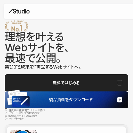
理想を叶える
Webサイトを、
最速で公開
。
美しさと成果を、両立するWebサイトへ。
無料ではじめる
製品資料をダウンロード
※ 株式会社東京商工リサーチ調べ
ノーコードCMSで作成された
国内のWebサイトの実績数
（2025年12月末時点）