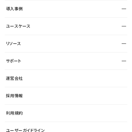
SEO
採用サイト
導入事例
運用
サービスサイト
サイト運用
事例インタビュー
業種から探す
ユースケース
セキュリティ
導入企業
宿泊・レジャー
大企業・エンタープライズ
ワークスペース
サイト制作事例
エンタメ
リソース
より自在に
制作会社
自治体
テンプレートを探す
Figma to Studio
広告代理店・コンサル
サポート
課題から探す
制作会社を探す
Lottie for Studio
スタートアップ
マーケターでのLP運用
総合窓口
サイト制作事例
アクセシビリティ
運営会社
飲食店
よくある質問
WordPressからの移行
ブログ
ヘルプセンター
小売・EC
サイト導線の変更
最新情報
採用情報
システムステータス
Studio Community
学習コンテンツ
利用規約
公式YouTube
全国ワークショップ
ユーザーガイドライン