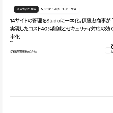
運用負荷の軽減
5,001名〜
小売・卸売・物流
14サイトの管理をStudioに一本化。伊藤忠商事が
実現したコスト40%削減とセキュリティ対応の効
率化
伊藤忠商事株式会社
l