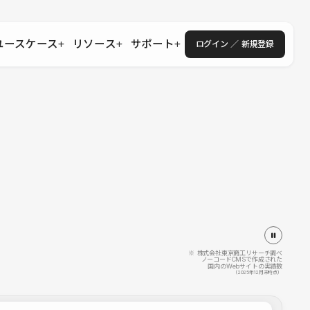
ユースケース
リソース
サポート
ログイン ／ 新規登録
・エンタープライズ
ス
相談窓口
学習コンテンツ
目的に沿ったサポートコンテンツを探す
 Store
Studio Academy
社
よくある質問
ートから始める
公式YouTubeの動画で学ぶ
採用
導入にあたってよくある質問を探す
理店・コンサル
o Showcase
全国ワークショップ
ヘルプセンター
を見る
基本操作を学ぶイベントを探す
トアップ
操作や機能に関するマニュアルを探す
 Community
セミナー
システムステータス
同士で繋がり知見を深める
技術向上に役立つイベントを探す
不具合・障害情報を確認する
 Experts
C
作会社を探す
※ 株式会社東京商工リサーチ調べ
ノーコードCMSで作成された
国内のWebサイトの実績数
 Blog
（2025年12月末時点）
見る
s New