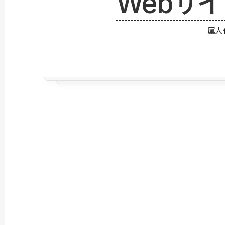
Webサ
属人