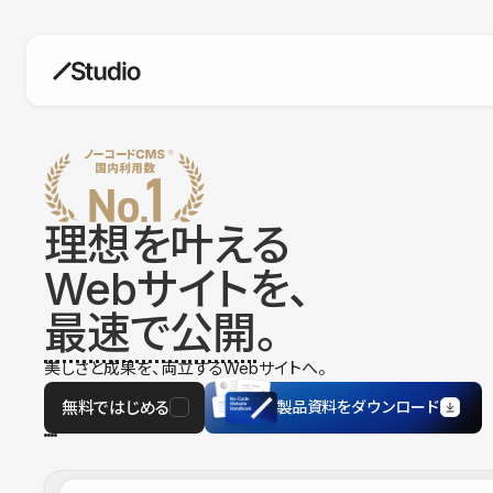
構築
デザインエディタ
コードを書かずにデザイン自体を自
在に
理想を叶える
CMS
Webサイトを、
柔軟なコンテンツ管理システム
最速で公開
。
フォーム
フォーム設置もノーコードで完結
美しさと成果を、両立するWebサイトへ。
SEO
検索エンジン向けの設定項目も充実
無料ではじめる
製品資料をダウンロード