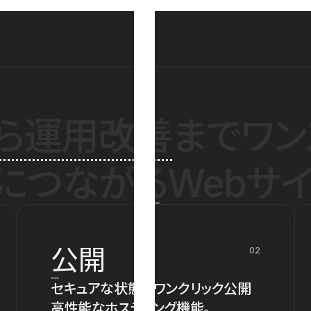
ら運用改善
までワン
につながるWebサイ
公開
02
セキュアな状態でワンクリック公開
高性能なホスティング機能。