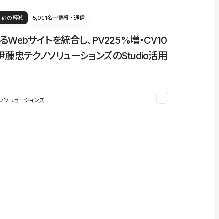
負荷の軽減
5,001名〜
情報・通信
るWebサイトを統合し、PV225%増・CV10
伊藤忠テクノソリューションズのStudio活用
ノソリューションズ