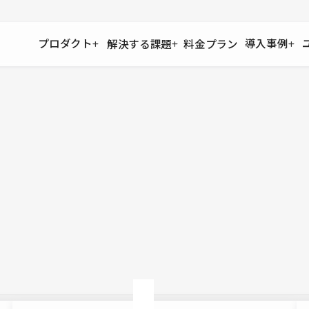
プロダクト
導入事例
解決する課題
料金プラン
運用
より自在に
事例インタビュー
大企業
リソー
お客様からの声をご紹介
サイト運用
Figma to Studio
Studio
制作会
導入企業
安心のバックアップや権限管理
デザインを一瞬でWebサイトに
テンプレ
様々な規模・業種の企業が
広告代
セキュリティ
Lottie for Studio
Studi
Studio Showcase
サイトの安全を守る仕組み
より豊かなアニメーション表現
制作事例
スター
Studioサイトギャラリー
ワークスペース
アクセシビリティ
Studio
複数プロジェクトを一括管理
Webサイトをすべての人に
飲食店
ユーザー
Studio
小売・E
Web制
Studio
ブログを
What'