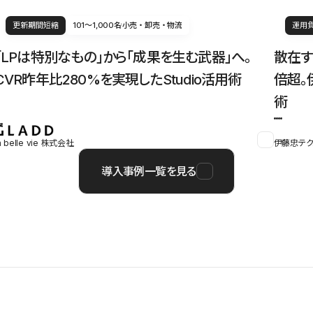
更新期間短縮
101〜1,000名
小売・卸売・物流
運用
「LPは特別なもの」から「成果を生む武器」へ。
散在す
CVR昨年比280%を実現したStudio活用術
倍超。
術
a belle vie 株式会社
伊藤忠テク
導入事例一覧を見る