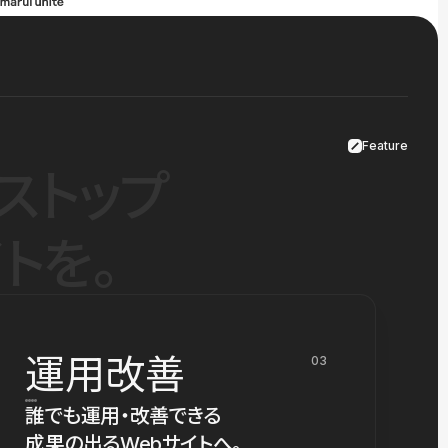
Feature
ストップ
トを。
運用改善
03
誰でも運用・改善できる
成果の出るWebサイトへ。