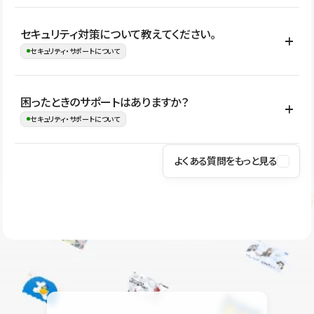
はい。CMSやコンポーネントを活用して更新範囲を設計しておく
セキュリティ対策について教えてください。
ことで、デザインを崩しにくい状態で運用できます。 さらにコン
セキュリティ・サポートについて
テンツ編集モードを使うと、編集できる範囲をテキスト・画像・ア
イコンなどに絞れるため、担当者ごとの見た目のばらつきを抑え
Studioでは、公開サイトやサービスを安全に利用できるよう、通信
困ったときのサポートはありますか？
ながらレイアウトに影響を与えずに更新作業を進めやすくなりま
の暗号化、データ保護、アクセス管理、脆弱性対策など、複数の観
セキュリティ・サポートについて
す。
点からセキュリティ対策を行っています。Studioで公開したサイト
はSSL/TLSによる通信暗号化に対応しており、悪質なスクリプトの
よくある質問をもっと見る
操作方法や機能については、ヘルプセンターでご確認いただけま
実行制限や、不正アクセス・攻撃への対策も実施しています。
す。編集、公開、CMS、フォーム、ドメイン設定など、目的に合
Studioのセキュリティ対策について
わせて記事を検索できます。有人サポート（チャット）は Mini プ
ラン以上のご契約プロジェクトでご利用いただけます。そのほか、
ユーザー同士で質問・相談できるコミュニティもご利用ください。
ヘルプセンターはこちら