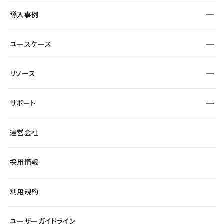
SEO
採用サイト
導入事例
運用
サービスサイト
サイト運用
事例インタビュー
業種から探す
ユースケース
セキュリティ
導入企業
宿泊・レジャー
大企業・エンタープライズ
ワークスペース
サイト制作事例
エンタメ
リソース
より自在に
制作会社
自治体
テンプレートを探す
Figma to Studio
広告代理店・コンサル
サポート
課題から探す
制作会社を探す
Lottie for Studio
スタートアップ
マーケターでのLP運用
総合窓口
サイト制作事例
アクセシビリティ
運営会社
飲食店
よくある質問
WordPressからの移行
ブログ
ヘルプセンター
小売・EC
サイト導線の変更
最新情報
採用情報
システムステータス
Studio Community
学習コンテンツ
利用規約
公式YouTube
全国ワークショップ
ユーザーガイドライン