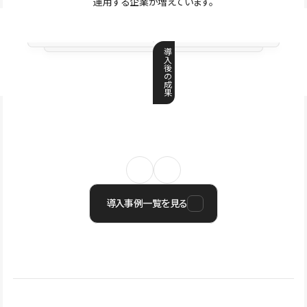
運用する企業が増えています。
導
入
後
の
成
果
導入事例一覧を見る