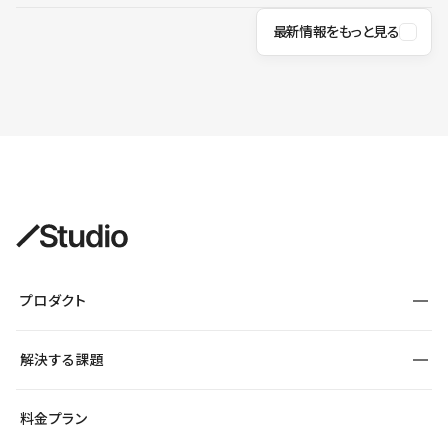
最新情報をもっと見る
プロダクト
構築
解決する課題
デザインエディタ
CMS
サイト種別から探す
料金プラン
コーポレートサイト
フォーム