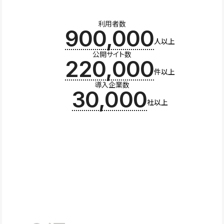
利用者数
900,000
人以上
公開サイト数
220,000
件以上
導入企業数
30,000
社以上