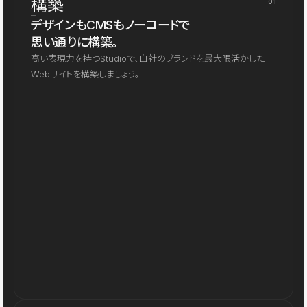
構築
01
デザインもCMSもノーコードで
思い通りに構築。
高い表現力を持つStudioで、自社のブランドを最大限活かした
Webサイトを構築しましょう。