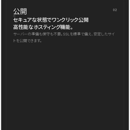
公開
02
セキュアな状態でワンクリック公開
高性能なホスティング機能。
サーバーの準備も保守も不要。SSLを標準で備え、安定したサイ
トを公開できます。