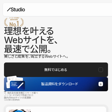
理想を叶える
Webサイトを、
最速で公開
。
美しさと成果を、両立するWebサイトへ。
無料ではじめる
製品資料をダウンロード
※ 株式会社東京商工リサーチ調べ
ノーコードCMSで作成された
国内のWebサイトの実績数
（2025年12月末時点）