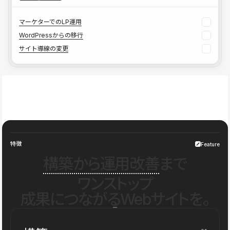
マーケターでのLP運用
WordPressからの移行
サイト導線の変更
特徴
Feature
構築から運用改善
まで
ワンストップ
成果につながるWebサイトを。