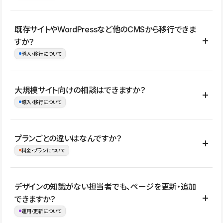
コーポレートサイト、サービスサイト、LP、採用サイト、ブロ
既存サイトやWordPressなど他のCMSから移行できま
グ・メディア、イベントサイト、店舗・商品紹介サイト、ポートフ
すか？
ォリオなど幅広く制作できます。
導入・移行について
制作事例はこちら
はい。既存サイトの構成やコンテンツ、URLを整理したうえで、
大規模サイト向けの相談はできますか？
Studio上に再構築する形で移行できます。 WordPressの場合は、
導入・移行について
XMLファイルを使って投稿記事や固定ページ、カテゴリー、タグな
どの一部データをStudio CMSへインポートできます。ただし、サ
はい。アクセス規模が大きいサイトや、複数部門での運用、権限管
プランごとの違いはなんですか？
イト全体のデザインや設定がそのまま移行されるわけではないた
理、セキュリティ確認、既存システムとの連携など、個別の要件が
料金・プランについて
め、移行後にページ構成やデザイン、CMS設計、URL・リダイレク
ある場合はご相談いただけます。サイトの規模や運用体制に応じ
ト設定などの確認が必要です。
て、適したプランや進め方をご案内します。要件が固まりきってい
公開ページ数、バージョン履歴の期間、CMS利用数の上限、権限
デザインの知識がない担当者でも、ページを更新・追加
ない段階でも、お問い合わせください。
管理の有無などがプランごとに異なります。詳しくは料金プランペ
できますか？
お問合せはこちら
ージをご覧ください。
運用・更新について
料金プランはこちら