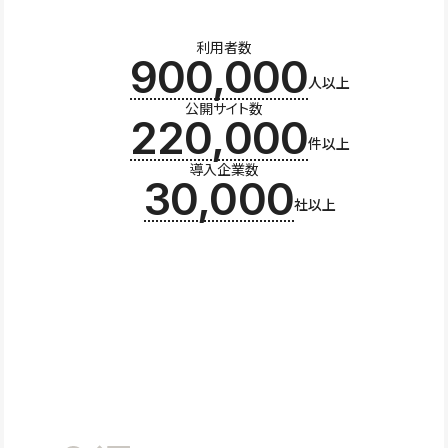
利用者数
900,000
人以上
公開サイト数
220,000
件以上
導入企業数
30,000
社以上