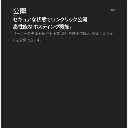
公開
02
セキュアな状態でワンクリック公開
高性能なホスティング機能。
サーバーの準備も保守も不要。SSLを標準で備え、安定したサイ
トを公開できます。