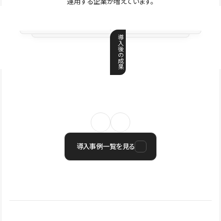
運用する企業が増えています。
導
入
後
の
成
果
導入事例一覧を見る