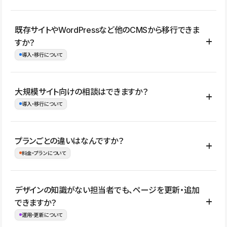
コーポレートサイト、サービスサイト、LP、採用サイト、ブロ
既存サイトやWordPressなど他のCMSから移行できま
グ・メディア、イベントサイト、店舗・商品紹介サイト、ポートフ
すか？
ォリオなど幅広く制作できます。
導入・移行について
制作事例はこちら
はい。既存サイトの構成やコンテンツ、URLを整理したうえで、
大規模サイト向けの相談はできますか？
Studio上に再構築する形で移行できます。 WordPressの場合は、
導入・移行について
XMLファイルを使って投稿記事や固定ページ、カテゴリー、タグな
どの一部データをStudio CMSへインポートできます。ただし、サ
はい。アクセス規模が大きいサイトや、複数部門での運用、権限管
プランごとの違いはなんですか？
イト全体のデザインや設定がそのまま移行されるわけではないた
理、セキュリティ確認、既存システムとの連携など、個別の要件が
料金・プランについて
め、移行後にページ構成やデザイン、CMS設計、URL・リダイレク
ある場合はご相談いただけます。サイトの規模や運用体制に応じ
ト設定などの確認が必要です。
て、適したプランや進め方をご案内します。要件が固まりきってい
公開ページ数、バージョン履歴の期間、CMS利用数の上限、権限
デザインの知識がない担当者でも、ページを更新・追加
ない段階でも、お問い合わせください。
管理の有無などがプランごとに異なります。詳しくは料金プランペ
できますか？
お問合せはこちら
ージをご覧ください。
運用・更新について
料金プランはこちら