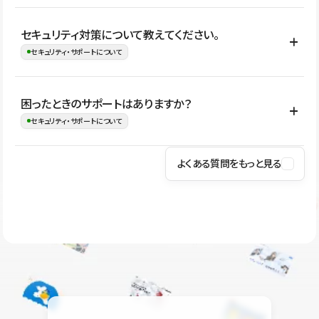
はい。CMSやコンポーネントを活用して更新範囲を設計しておく
セキュリティ対策について教えてください。
ことで、デザインを崩しにくい状態で運用できます。 さらにコン
セキュリティ・サポートについて
テンツ編集モードを使うと、編集できる範囲をテキスト・画像・ア
イコンなどに絞れるため、担当者ごとの見た目のばらつきを抑え
Studioでは、公開サイトやサービスを安全に利用できるよう、通信
困ったときのサポートはありますか？
ながらレイアウトに影響を与えずに更新作業を進めやすくなりま
の暗号化、データ保護、アクセス管理、脆弱性対策など、複数の観
セキュリティ・サポートについて
す。
点からセキュリティ対策を行っています。Studioで公開したサイト
はSSL/TLSによる通信暗号化に対応しており、悪質なスクリプトの
よくある質問をもっと見る
操作方法や機能については、ヘルプセンターでご確認いただけま
実行制限や、不正アクセス・攻撃への対策も実施しています。
す。編集、公開、CMS、フォーム、ドメイン設定など、目的に合
Studioのセキュリティ対策について
わせて記事を検索できます。有人サポート（チャット）は Mini プ
ラン以上のご契約プロジェクトでご利用いただけます。そのほか、
ユーザー同士で質問・相談できるコミュニティもご利用ください。
ヘルプセンターはこちら