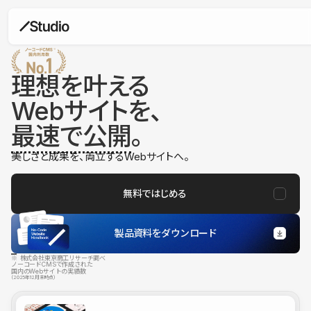
理想を叶える
Webサイトを、
最速で公開
。
美しさと成果を、両立するWebサイトへ。
無料ではじめる
製品資料をダウンロード
※ 株式会社東京商工リサーチ調べ
ノーコードCMSで作成された
国内のWebサイトの実績数
（2025年12月末時点）