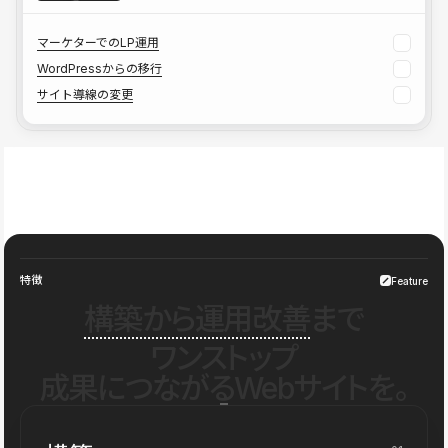
マーケターでのLP運用
WordPressからの移行
サイト導線の変更
特徴
Feature
構築から運用改善
まで
ワンストップ
成果につながるWebサイトを。