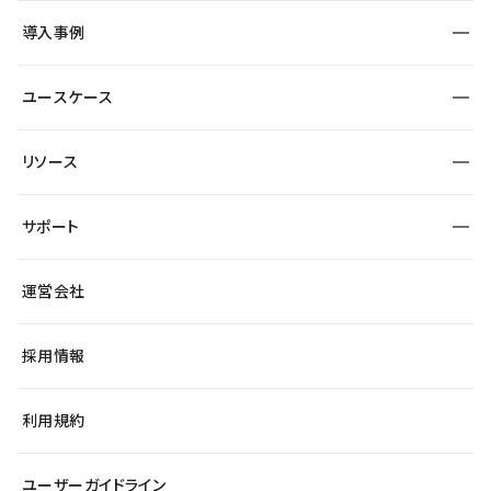
SEO
採用サイト
導入事例
運用
サービスサイト
サイト運用
事例インタビュー
業種から探す
ユースケース
セキュリティ
導入企業
宿泊・レジャー
大企業・エンタープライズ
ワークスペース
サイト制作事例
エンタメ
リソース
より自在に
制作会社
自治体
テンプレートを探す
Figma to Studio
広告代理店・コンサル
サポート
課題から探す
制作会社を探す
Lottie for Studio
スタートアップ
マーケターでのLP運用
総合窓口
サイト制作事例
アクセシビリティ
運営会社
飲食店
よくある質問
WordPressからの移行
ブログ
ヘルプセンター
小売・EC
サイト導線の変更
最新情報
採用情報
システムステータス
Studio Community
学習コンテンツ
利用規約
公式YouTube
全国ワークショップ
ユーザーガイドライン