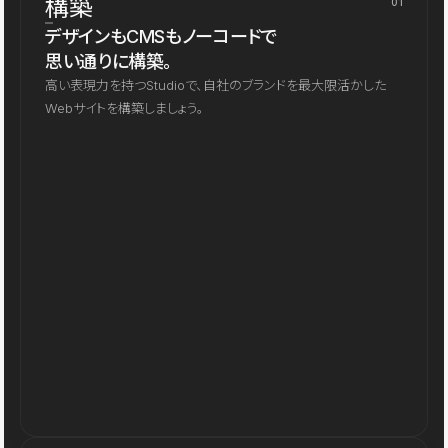
構築
01
デザインもCMSもノーコードで
思い通りに構築。
高い表現力を持つStudioで、自社のブランドを最大限活かした
Webサイトを構築しましょう。