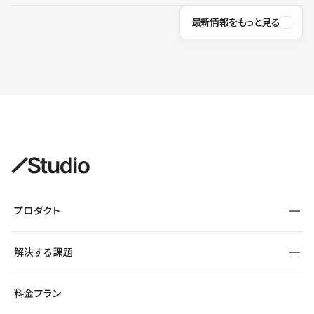
最新情報をもっと見る
プロダクト
構築
解決する課題
デザインエディタ
CMS
サイト種別から探す
料金プラン
コーポレートサイト
フォーム