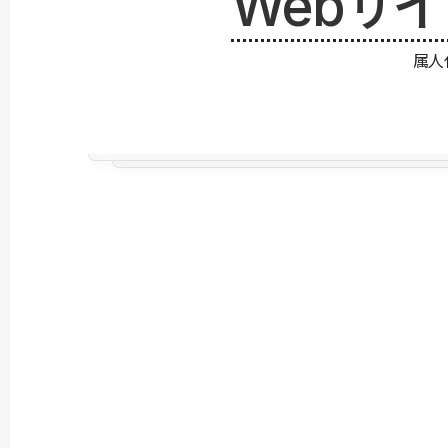
Webサ
属人