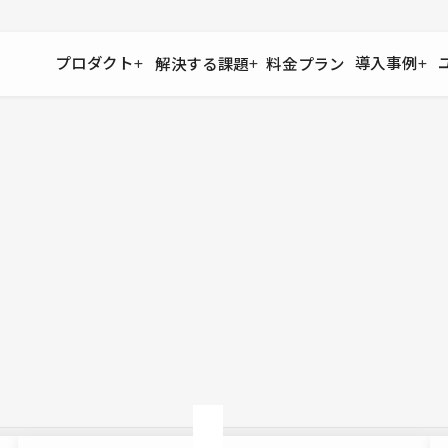
プロダクト
導入事例
解決する課題
料金プラン
運用
より自在に
事例インタビュー
大企業
リソー
お客様からの声をご紹介
サイト運用
Figma to Studio
Studio
制作会
導入企業
安心のバックアップや権限管理
デザインを一瞬でWebサイトに
テンプレ
様々な規模・業種の企業が
広告代
セキュリティ
Lottie for Studio
Studi
Studio Showcase
サイトの安全を守る仕組み
より豊かなアニメーション表現
制作事例
スター
Studioサイトギャラリー
ワークスペース
アクセシビリティ
Studio
複数プロジェクトを一括管理
Webサイトをすべての人に
飲食店
ユーザー
Studio
小売・E
Web制
Studio
ブログを
What'