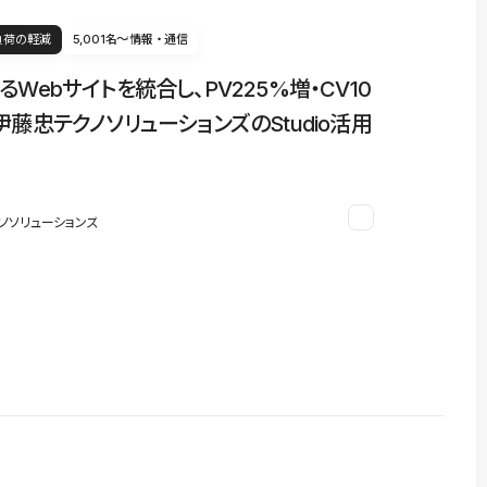
負荷の軽減
5,001名〜
情報・通信
るWebサイトを統合し、PV225%増・CV10
伊藤忠テクノソリューションズのStudio活用
ノソリューションズ