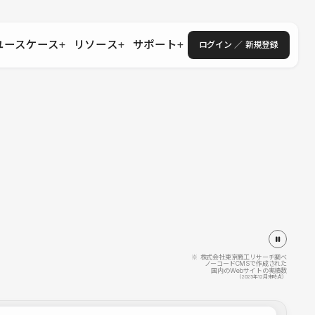
ユースケース
リソース
サポート
ログイン ／ 新規登録
・エンタープライズ
ス
相談窓口
学習コンテンツ
目的に沿ったサポートコンテンツを探す
 Store
Studio Academy
社
よくある質問
ートから始める
公式YouTubeの動画で学ぶ
採用
導入にあたってよくある質問を探す
理店・コンサル
o Showcase
全国ワークショップ
ヘルプセンター
を見る
基本操作を学ぶイベントを探す
トアップ
操作や機能に関するマニュアルを探す
 Community
セミナー
システムステータス
同士で繋がり知見を深める
技術向上に役立つイベントを探す
不具合・障害情報を確認する
 Experts
C
作会社を探す
※ 株式会社東京商工リサーチ調べ
ノーコードCMSで作成された
国内のWebサイトの実績数
 Blog
（2025年12月末時点）
見る
s New