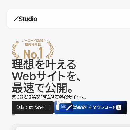
構築
デザインエディタ
コードを書かずにデザイン自体を自
在に
理想を叶える
CMS
Webサイトを、
柔軟なコンテンツ管理システム
最速で公開
。
フォーム
フォーム設置もノーコードで完結
美しさと成果を、両立するWebサイトへ。
SEO
検索エンジン向けの設定項目も充実
無料ではじめる
製品資料をダウンロード