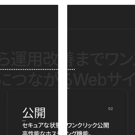
ら運用改善
までワン
につながるWebサイ
公開
02
セキュアな状態でワンクリック公開
高性能なホスティング機能。