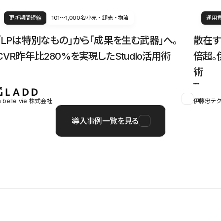
更新期間短縮
101〜1,000名
小売・卸売・物流
運用
「LPは特別なもの」から「成果を生む武器」へ。
散在す
CVR昨年比280%を実現したStudio活用術
倍超。
術
a belle vie 株式会社
伊藤忠テク
導入事例一覧を見る