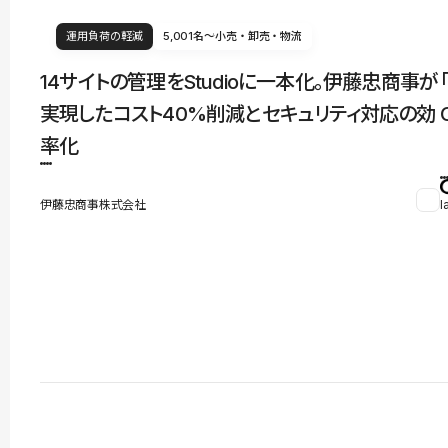
運用負荷の軽減
5,001名〜
小売・卸売・物流
14サイトの管理をStudioに一本化。伊藤忠商事が
実現したコスト40%削減とセキュリティ対応の効
率化
伊藤忠商事株式会社
l