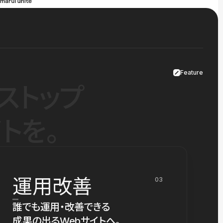
Feature
ストップ
トを。
運用改善
03
誰でも運用・改善できる
成果の出るWebサイトへ。